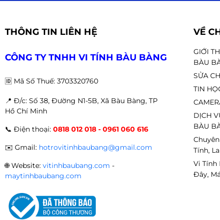
✔
Không cần VGA vẫn mạnh
✔
Hiệu năng cao + iGPU mạnh
THÔNG TIN LIÊN HỆ
VỀ C
✔
Tiết kiệm điện – mát (65W)
GIỚI T
Phù hợp build:
CÔNG TY TNHH VI TÍNH BÀU BÀNG
BÀU B
🖥
PC văn phòng cao cấp
SỬA CH
🆔
Mã Số Thuế: 3703320760
🎮
PC gaming không VGA
TIN HỌ
🎨
PC đồ họa – sáng tạo nội dung
📍 Đ
/c: Số 38, Đường N1-5B, Xã Bàu Bàng, TP
CAMER
Hồ Chí Minh
DỊCH V
BÀU BÀ
📞
Điện thoại:
0818 012 018 - 0961 060 616
🔧 4. Khả năng tương thích linh kiện
Chuyên
✉️
Gmail:
hotrovitinhbaubang@gmail.com
Tính, L
🔌 Socket
AM5
, hỗ trợ main đời mới:
Vi Tính
🌐
Website:
vitinhbaubang.com
-
Đây, Má
maytinhbaubang.com
🖥
A620 | B650 | X670 | X670E
💾 Hỗ trợ:
⚡
RAM DDR5 bus cao (khuyến nghị 5600MHz+)