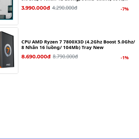
AM5) Tray New Chính Hãng
4.290.000đ
3.990.000đ
-7%
CPU AMD Ryzen 7 7800X3D (4.2Ghz Boost 5.0Ghz/
8 Nhân 16 luồng/ 104Mb) Tray New
8.790.000đ
8.690.000đ
-1%