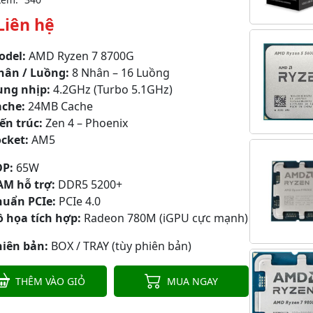
Liên hệ
odel:
AMD Ryzen 7 8700G
hân / Luồng:
8 Nhân – 16 Luồng
ung nhịp:
4.2GHz (Turbo 5.1GHz)
ache:
24MB Cache
ến trúc:
Zen 4 – Phoenix
ocket:
AM5
DP:
65W
AM hỗ trợ:
DDR5 5200+
huẩn PCIe:
PCIe 4.0
ồ họa tích hợp:
Radeon 780M (iGPU cực mạnh)
hiên bản:
BOX / TRAY (tùy phiên bản)
THÊM VÀO GIỎ
MUA NGAY