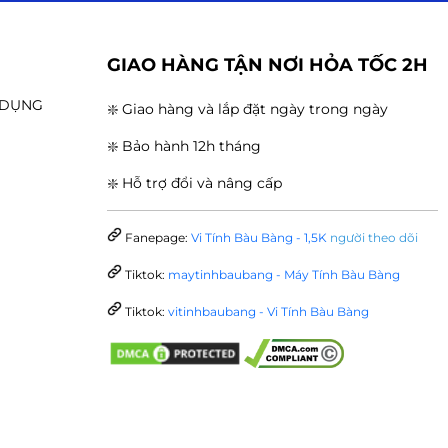
G
GIAO HÀNG TẬN NƠI HỎA TỐC 2H
N DỤNG
❇️ Giao hàng và lắp đặt ngày trong ngày
❇️ Bảo hành 12h tháng
❇️ Hỗ trợ đổi và nâng cấp
Fanepage:
Vi Tính Bàu Bàng - 1,5K
người theo dõi
Tiktok:
maytinhbaubang - Máy Tính Bàu Bàng
Tiktok:
vitinhbaubang - Vi Tính Bàu Bàng