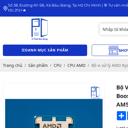
Số 38, Đường N1-5B, Xã Bàu Bàng, Tp Hồ Chí Minh | 🎯 Tư vấn miễ
tốc 2h)⚡🔥
DANH MỤC SẢN PHẨM
SHO
Trang chủ
Sản phẩm
CPU
CPU AMD
Bộ vi xử lý AMD Ry
Bộ 
Boos
AM
Lượt 