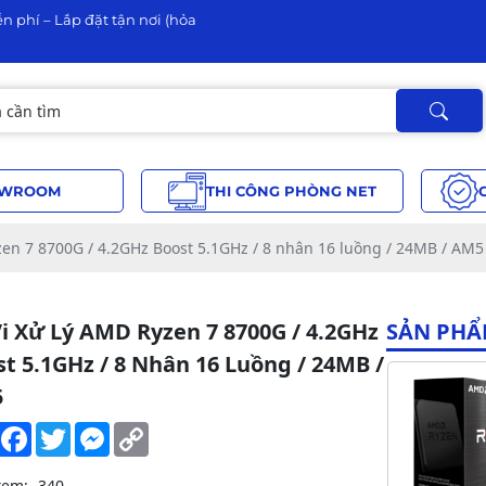
n phí – Lắp đặt tận nơi (hỏa
WROOM
THI CÔNG PHÒNG NET
zen 7 8700G / 4.2GHz Boost 5.1GHz / 8 nhân 16 luồng / 24MB / AM5
Vi Xử Lý AMD Ryzen 7 8700G / 4.2GHz
SẢN PHẨ
t 5.1GHz / 8 Nhân 16 Luồng / 24MB /
5
Share
Facebook
Twitter
Messenger
Copy
Link
xem:
340