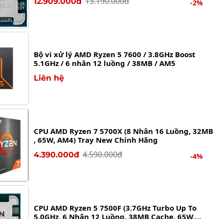
13.190.000đ
12.909.000đ
-2%
Bộ vi xử lý AMD Ryzen 5 7600 / 3.8GHz Boost
5.1GHz / 6 nhân 12 luồng / 38MB / AM5
Liên hệ
CPU AMD Ryzen 7 5700X (8 Nhân 16 Luồng, 32MB
, 65W, AM4) Tray New Chính Hãng
4.590.000đ
4.390.000đ
-4%
CPU AMD Ryzen 5 7500F (3.7GHz Turbo Up To
5.0GHz, 6 Nhân 12 Luồng, 38MB Cache, 65W,