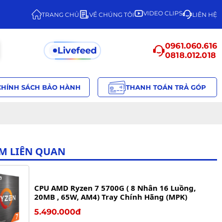
VIDEO CLIPS
TRANG CHỦ
VỀ CHÚNG TÔI
LIÊN HỆ
0961.060.616
Livefeed
0818.012.018
CHÍNH SÁCH BẢO HÀNH
THANH TOÁN TRẢ GÓP
M LIÊN QUAN
CPU AMD Ryzen 7 5700G ( 8 Nhân 16 Luồng,
20MB , 65W, AM4) Tray Chính Hãng (MPK)
5.490.000đ