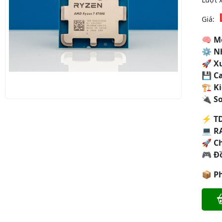
Giá:
🧠
M
⚙
N
🚀
X
💾
C
🏗
Ki
🔌
S
⚡
T
💻
R
🚀
C
🎮
Đ
📦
P