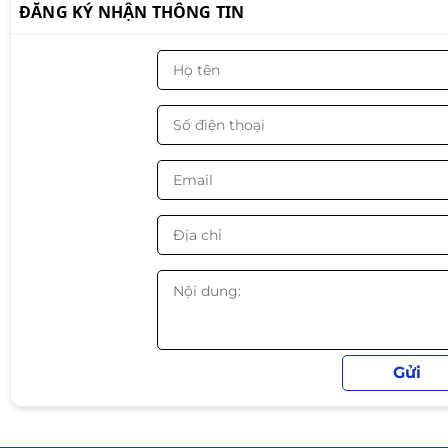
ĐĂNG KÝ NHẬN THÔNG TIN
🎮 2. iGPU mạnh nhất phân khúc – 
⚡ Điểm ăn tiền của 8700G là
Radeon 780M
, một trong
Có thể chiến tốt:
🎮
CS2 | Valorant | LOL | DOTA 2 | GTA V | PUBG
🔥 Trải nghiệm:
✔ Full HD mượt mà
✔ Không cần card rời vẫn chơi game ổn
✔ Tiết kiệm chi phí build cực nhiều
🧊 3. CPU “all-in-one” – build gọn, tố
📌 Đây là lựa chọn cực ngon cho: