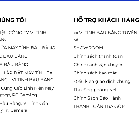
HÚNG TÔI
HỖ TRỢ KHÁCH HÀN
HIỆU CÔNG TY VI TÍNH
📣 VI TÍNH BÀU BÀNG TUYỂ
ÀNG
📣
ỮA MÁY TÍNH BÀU BÀNG
SHOWROOM
C BÀU BÀNG
Chính sách thanh toán
A BÀU BÀNG
Chính sách vận chuyển
Ụ LẮP ĐẶT MÁY TÍNH TẠI
Chính sách bảo mật
NG - VI TÍNH BÀU BÀNG
Điều kiện giao dịch chung
 Cung Cấp Linh Kiện Máy
Thi công phòng Net
aptop, PC Gaming
Chính Sách Bảo Hành
 Bàu Bàng, Vi Tính Gần
THANH TOÁN TRẢ GÓP
y In, Camera