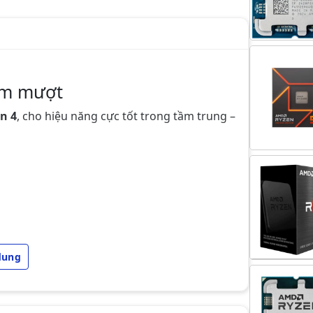
ệm mượt
n 4
, cho hiệu năng cực tốt trong tầm trung –
dung
er | AutoCAD