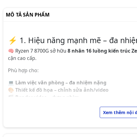
MÔ TẢ SẢN PHẨM
⚡ 1. Hiệu năng mạnh mẽ – đa nhi
🧠 Ryzen 7 8700G sở hữu
8 nhân 16 luồng kiến trúc Ze
cận cao cấp.
Phù hợp cho:
💻
Làm việc văn phòng – đa nhiệm nặng
🎨
Thiết kế đồ họa – chỉnh sửa ảnh/video
🎬
Render video – dựng phim
🖥
Chạy nhiều phần mềm cùng lúc
Xem thêm nội 
Các phần mềm hoạt động tốt:
🛠
Photoshop | Premiere Pro | After Effects | Blend