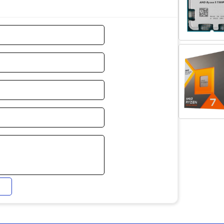
không cần VGA rời
 những iGPU mạnh nhất hiện tại.
i ưu chi phí