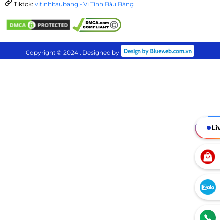
Tiktok:
vitinhbaubang - Vi Tính Bàu Bàng
Copyright © 2024 . Designed by
Li