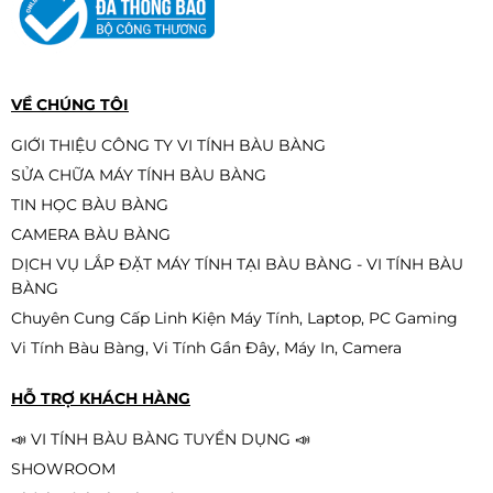
Mực hộp máy in laser HP 215A
Black (W2310A) - Dùng cho máy in
M155a/ M182n
380.000đ
VỀ CHÚNG TÔI
GIỚI THIỆU CÔNG TY VI TÍNH BÀU BÀNG
SỬA CHỮA MÁY TÍNH BÀU BÀNG
ĐẦU KIM EPSON LQ590
TIN HỌC BÀU BÀNG
2.190.000đ
1.890.000đ
CAMERA BÀU BÀNG
-14%
DỊCH VỤ LẮP ĐẶT MÁY TÍNH TẠI BÀU BÀNG - VI TÍNH BÀU
BÀNG
Chuyên Cung Cấp Linh Kiện Máy Tính, Laptop, PC Gaming
Vi Tính Bàu Bàng, Vi Tính Gần Đây, Máy In, Camera
Hộp mực Cartridge 16A TJ/HL HP
LaserJet 5200, 5200L/Canon LBP
HỖ TRỢ KHÁCH HÀNG
3500
690.000đ
590.000đ
📣 VI TÍNH BÀU BÀNG TUYỂN DỤNG 📣
-14%
SHOWROOM