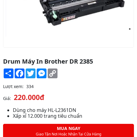
Drum Máy In Brother DR 2385
Share
Facebook
Twitter
Messenger
Copy
Link
Lượt xem:
334
220.000đ
Giá:
Dùng cho máy HL-L2361DN
Xấp xỉ 12.000 trang tiêu chuẩn
MUA NGAY
Giao Tận Nơi Hoặc Nhận Tại Cửa Hàng