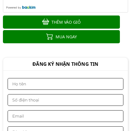
Powered by
THÊM VÀO GIỎ
Mực hộp máy in laser HP 215A
Black (W2310A) - Dùng cho máy in
MUA NGAY
M155a/ M182n
380.000đ
ĐĂNG KÝ NHẬN THÔNG TIN
ĐẦU KIM EPSON LQ590
2.190.000đ
1.890.000đ
-14%
Hộp mực Cartridge 16A TJ/HL HP
LaserJet 5200, 5200L/Canon LBP