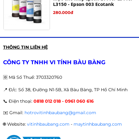
L3150 - Epson 003 Ecotank
280.000đ
Bộ mực in 4 màu Canon GI-790 cho
THÔNG TIN LIÊN HỆ
máy Canon G1000/ G2000/ G3000
280.000đ
CÔNG TY TNHH VI TÍNH BÀU BÀNG
🆔
Mã Số Thuế: 3703320760
📍 Đ
/c: Số 38, Đường N1-5B, Xã Bàu Bàng, TP Hồ Chí Minh
RUY BĂNG MỰC THAY MÁY EPSON
📞
Điện thoại:
0818 012 018 - 0961 060 616
LQ-310
180.000đ
✉️
Gmail:
hotrovitinhbaubang@gmail.com
🌐
Website:
vitinhbaubang.com
-
maytinhbaubang.com