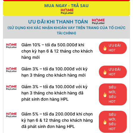
MUA NGAY - TRẢ SAU
ƯU ĐÃI KHI THANH TOÁN
(SỬ DỤNG KHI XÁC NHẬN KHOẢN VAY TRÊN TRANG CỦA TỔ CHỨC
TÀI CHÍNH)
Giảm 10% – tối đa 500.000đ khi
ƯU ĐÃI
HOT
chọn kỳ hạn 6 & 12 tháng cho khách
hàng mới
Giảm 3% – tối đa 100.000đ với kỳ
ƯU ĐÃI
HOT
hạn 3 tháng cho khách hàng mới
Giảm 3% – tối đa 100.000đ với kỳ
SIÊU
MỚI,
hạn 3 tháng cho khách hàng đã
SIÊU
phát sinh đơn hàng HPL
HOT
Giảm 5% – tối đa 200.000đ khi chọn
SIÊU
RUY BĂNG MỰC THAY MÁY EPSON
MỚI,
kỳ hạn 6 & 12 tháng cho khách hàng
LQ-310
SIÊU
đã phát sinh đơn hàng HPL
HOT
180.000đ