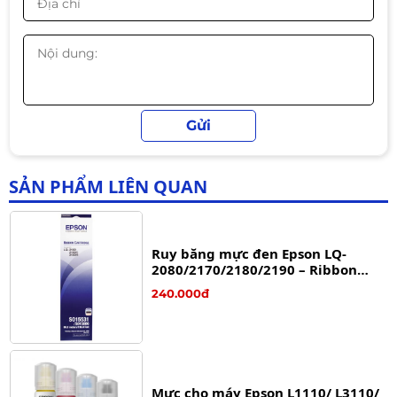
3500
690.000đ
590.000đ
-14%
Mực hộp máy in laser HP 76A -
CF276A - Dùng cho máy in HP
M404N/ M404dn/ M404dw, MFP
380.000đ
M428fdw / M428fdn
SẢN PHẨM LIÊN QUAN
Ruy băng mực đen Epson LQ-
2080/2170/2180/2190 – Ribbon
chính hãng cho máy in kim Epson
240.000đ
LQ Series
Mực cho máy Epson L1110/ L3110/