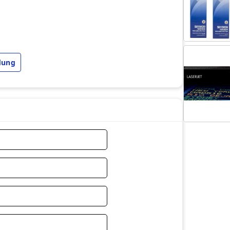
dung
 thay linh kiện.
ện nào đến trước)