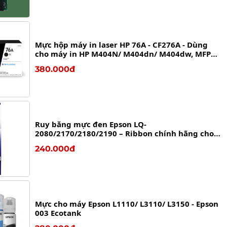
Mực hộp máy in laser HP 76A - CF276A - Dùng
cho máy in HP M404N/ M404dn/ M404dw, MFP
M428fdw / M428fdn
380.000đ
Ruy băng mực đen Epson LQ-
2080/2170/2180/2190 – Ribbon chính hãng cho
máy in kim Epson LQ Series
240.000đ
Mực cho máy Epson L1110/ L3110/ L3150 - Epson
003 Ecotank