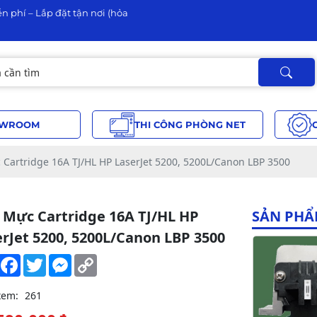
n phí – Lắp đặt tận nơi (hỏa
WROOM
THI CÔNG PHÒNG NET
Cartridge 16A TJ/HL HP LaserJet 5200, 5200L/Canon LBP 3500
 Mực Cartridge 16A TJ/HL HP
SẢN PHẨ
erJet 5200, 5200L/Canon LBP 3500
Share
Facebook
Twitter
Messenger
Copy
Link
xem:
261