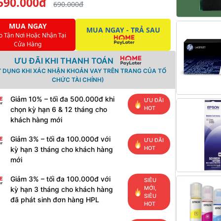
590.000đ
690.000đ
MUA NGAY
MUA NGAY - TRẢ SAU
o Tận Nơi Hoặc Nhận Tại
Cửa Hàng
ƯU ĐÃI KHI THANH TOÁN
Ử DỤNG KHI XÁC NHẬN KHOẢN VAY TRÊN TRANG CỦA TỔ
CHỨC TÀI CHÍNH)
Giảm 10% – tối đa 500.000đ khi
ƯU ĐÃI
HOT
chọn kỳ hạn 6 & 12 tháng cho
khách hàng mới
Giảm 3% – tối đa 100.000đ với
ƯU ĐÃI
HOT
kỳ hạn 3 tháng cho khách hàng
mới
Giảm 3% – tối đa 100.000đ với
SIÊU
MỚI,
kỳ hạn 3 tháng cho khách hàng
SIÊU
đã phát sinh đơn hàng HPL
HOT