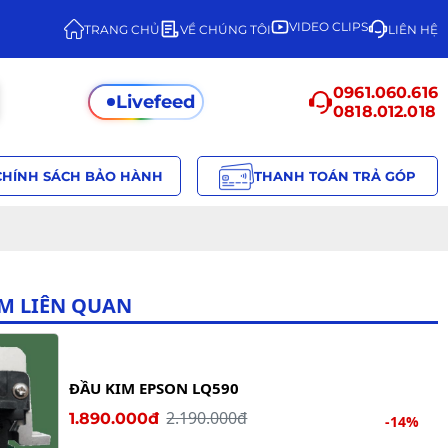
VIDEO CLIPS
TRANG CHỦ
VỀ CHÚNG TÔI
LIÊN HỆ
0961.060.616
Livefeed
0818.012.018
CHÍNH SÁCH BẢO HÀNH
THANH TOÁN TRẢ GÓP
M LIÊN QUAN
ĐẦU KIM EPSON LQ590
2.190.000đ
1.890.000đ
-14%