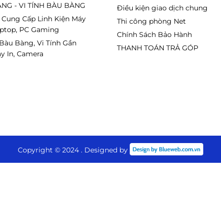
NG - VI TÍNH BÀU BÀNG
Điều kiện giao dịch chung
 Cung Cấp Linh Kiện Máy
Thi công phòng Net
 đại; quy trình kiểm tra nghiêm ngặt; sử dụng
aptop, PC Gaming
Chính Sách Bảo Hành
p mực 16A đến tay người dùng được hoàn
 Bàu Bàng, Vi Tính Gần
THANH TOÁN TRẢ GÓP
y In, Camera
hẩu từ thương hiệu hàng đầu trong lĩnh vực
o, khách hàng có thể nạp mực lại sau khi
ẫn đảm bảo chất lượng.
Copyright © 2024 . Designed by
c sau khi dùng hết, cộng với chính sách bảo
tâm khi sử dụng sản phẩm hộp mực 16A.
 đặt niềm tin vào Viettoner sự hài lòng về