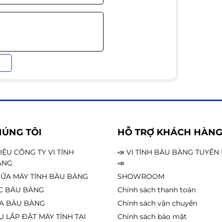
tháo seal niêm phong là sử dụng được ngay.
c 5% (bằng với hộp mực chính hãng) .
sock + hộp giấy
HÚNG TÔI
HỖ TRỢ KHÁCH HÀN
HIỆU CÔNG TY VI TÍNH
📣 VI TÍNH BÀU BÀNG TUYỂ
ÀNG
📣
Là hộp mực dùng chung cho các dòng máy in
ỮA MÁY TÍNH BÀU BÀNG
SHOWROOM
5200N, 5200DN, 5200DTN, 5200TN, và LBP
C BÀU BÀNG
Chính sách thanh toán
30... Số lượng trang in của hộp mực 16A vào
A BÀU BÀNG
Chính sách vận chuyển
Ụ LẮP ĐẶT MÁY TÍNH TẠI
Chính sách bảo mật