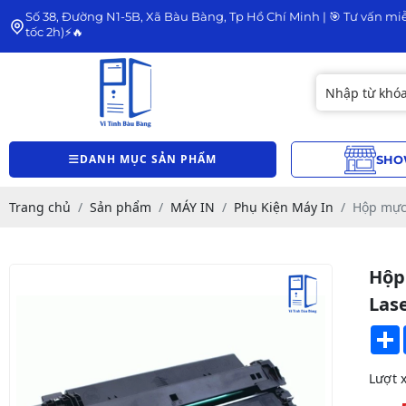
Số 38, Đường N1-5B, Xã Bàu Bàng, Tp Hồ Chí Minh | 🎯 Tư vấn miễ
tốc 2h)⚡🔥
DANH MỤC SẢN PHẨM
SHO
Trang chủ
Sản phẩm
MÁY IN
Phụ Kiện Máy In
Hộp mực 
Hộp
Las
Lượt 