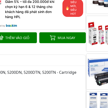
Giảm 5% – tối đa 200.000đ khi
SIÊU
MỚI,
chọn kỳ hạn 6 & 12 tháng cho
SIÊU
khách hàng đã phát sinh đơn
HOT
hàng HPL
ed by
THÊM VÀO GIỎ
MUA NGAY
00N, 5200DN, 5200DTN, 5200TN - Cartridge