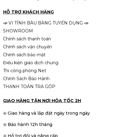
Hộp mực Cartridge 16A TJ/HL HP
LaserJet 5200, 5200L/Canon LBP
HỖ TRỢ KHÁCH HÀNG
3500
590.000đ
690.000đ
📣 VI TÍNH BÀU BÀNG TUYỂN DỤNG 📣
-14%
SHOWROOM
Chính sách thanh toán
Chính sách vận chuyển
Chính sách bảo mật
Điều kiện giao dịch chung
Thi công phòng Net
Chính Sách Bảo Hành
THANH TOÁN TRẢ GÓP
GIAO HÀNG TẬN NƠI HỎA TỐC 2H
❇️ Giao hàng và lắp đặt ngày trong ngày
❇️ Bảo hành 12h tháng
❇️ Hỗ trợ đổi và nâng cấp