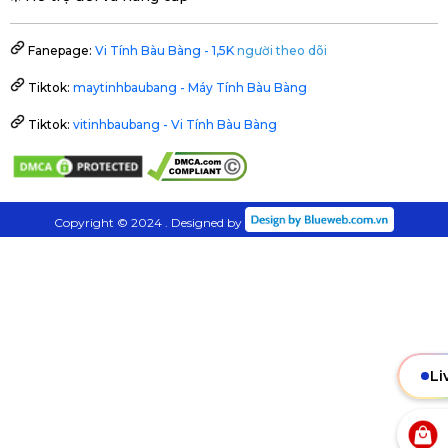
Fanepage:
Vi Tính Bàu Bàng - 1,5K
người theo dõi
Tiktok:
maytinhbaubang - Máy Tính Bàu Bàng
Tiktok:
vitinhbaubang - Vi Tính Bàu Bàng
Copyright © 2024 . Designed by
Li