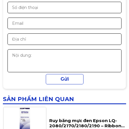
-14%
Hộp mực Cartridge 16A TJ/HL HP
LaserJet 5200, 5200L/Canon LBP
3500
590.000đ
690.000đ
-14%
Mực hộp máy in laser HP 76A -
CF276A - Dùng cho máy in HP
M404N/ M404dn/ M404dw, MFP
380.000đ
M428fdw / M428fdn
SẢN PHẨM LIÊN QUAN
Ruy băng mực đen Epson LQ-
2080/2170/2180/2190 – Ribbon