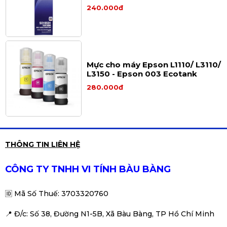
chính hãng cho máy in kim
240.000đ
Epson LQ Series
Mực cho máy Epson L1110/ L3110/
L3150 - Epson 003 Ecotank
280.000đ
Bộ mực in 4 màu Canon GI-790
THÔNG TIN LIÊN HỆ
cho máy Canon G1000/ G2000/
G3000
280.000đ
CÔNG TY TNHH VI TÍNH BÀU BÀNG
🆔
Mã Số Thuế: 3703320760
📍 Đ
/c: Số 38, Đường N1-5B, Xã Bàu Bàng, TP Hồ Chí Minh