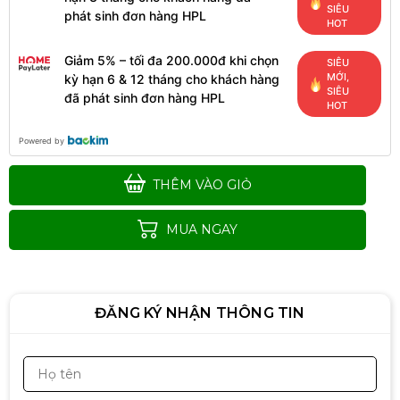
SIÊU
phát sinh đơn hàng HPL
HOT
Giảm 5% – tối đa 200.000đ khi chọn
SIÊU
MỚI,
kỳ hạn 6 & 12 tháng cho khách hàng
Drum máy in Brother DR 2385
SIÊU
đã phát sinh đơn hàng HPL
220.000đ
HOT
Powered by
THÊM VÀO GIỎ
RUY BĂNG MỰC THAY MÁY
EPSON LQ-310
MUA NGAY
180.000đ
ĐĂNG KÝ NHẬN THÔNG TIN
ĐẦU KIM EPSON LQ590
1.890.000đ
2.190.000đ