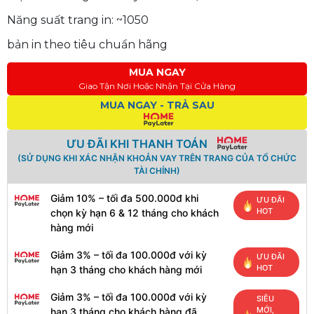
Năng suất trang in: ~1050
bản in theo tiêu chuẩn hãng
MUA NGAY
Giao Tận Nơi Hoặc Nhận Tại Cửa Hàng
MUA NGAY - TRẢ SAU
ƯU ĐÃI KHI THANH TOÁN
(SỬ DỤNG KHI XÁC NHẬN KHOẢN VAY TRÊN TRANG CỦA TỔ CHỨC
TÀI CHÍNH)
Giảm 10% – tối đa 500.000đ khi
ƯU ĐÃI
HOT
chọn kỳ hạn 6 & 12 tháng cho khách
hàng mới
Giảm 3% – tối đa 100.000đ với kỳ
ƯU ĐÃI
HOT
hạn 3 tháng cho khách hàng mới
Giảm 3% – tối đa 100.000đ với kỳ
SIÊU
MỚI,
hạn 3 tháng cho khách hàng đã