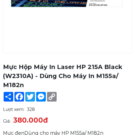
Mực Hộp Máy In Laser HP 215A Black
(W2310A) - Dùng Cho Máy In M155a/
M182n
Share
Facebook
Twitter
Messenger
Copy
Link
Lượt xem:
328
380.000đ
Giá:
Mực đenDùng cho máy HP M155a/ M182n