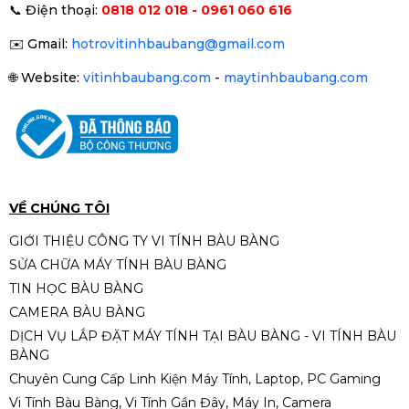
Drum máy in Brother DR 2385
📞
Điện thoại:
0818 012 018 - 0961 060 616
220.000đ
✉️
Gmail:
hotrovitinhbaubang@gmail.com
🌐
Website:
vitinhbaubang.com
-
maytinhbaubang.com
RUY BĂNG MỰC THAY MÁY
EPSON LQ-310
180.000đ
VỀ CHÚNG TÔI
GIỚI THIỆU CÔNG TY VI TÍNH BÀU BÀNG
SỬA CHỮA MÁY TÍNH BÀU BÀNG
ĐẦU KIM EPSON LQ590
TIN HỌC BÀU BÀNG
CAMERA BÀU BÀNG
1.890.000đ
2.190.000đ
DỊCH VỤ LẮP ĐẶT MÁY TÍNH TẠI BÀU BÀNG - VI TÍNH BÀU
-14%
BÀNG
Chuyên Cung Cấp Linh Kiện Máy Tính, Laptop, PC Gaming
Vi Tính Bàu Bàng, Vi Tính Gần Đây, Máy In, Camera