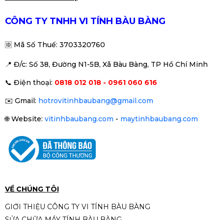
cho máy Canon G1000/ G2000/
G3000
280.000đ
CÔNG TY TNHH VI TÍNH BÀU BÀNG
🆔
Mã Số Thuế: 3703320760
📍 Đ
/c: Số 38, Đường N1-5B, Xã Bàu Bàng, TP Hồ Chí Minh
Drum máy in Brother DR 2385
📞
Điện thoại:
0818 012 018 - 0961 060 616
220.000đ
✉️
Gmail:
hotrovitinhbaubang@gmail.com
🌐
Website:
vitinhbaubang.com
-
maytinhbaubang.com
RUY BĂNG MỰC THAY MÁY
EPSON LQ-310
180.000đ
VỀ CHÚNG TÔI
GIỚI THIỆU CÔNG TY VI TÍNH BÀU BÀNG
SỬA CHỮA MÁY TÍNH BÀU BÀNG