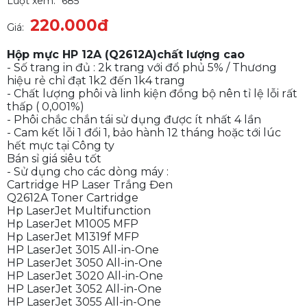
Lượt xem:
685
220.000đ
Giá:
Hộp mực HP 12A (Q2612A)chất lượng cao
- Số trang in đủ : 2k trang với đổ phủ 5% / Thương
hiệu rẻ chỉ đạt 1k2 đến 1k4 trang
- Chất lượng phôi và linh kiện đồng bộ nên tỉ lệ lỗi rất
thấp ( 0,001%)
- Phôi chắc chắn tái sử dụng được ít nhất 4 lần
- Cam kết lỗi 1 đổi 1, bảo hành 12 tháng hoặc tới lúc
hết mực tại Công ty
Bán sỉ giá siêu tốt
- Sử dụng cho các dòng máy :
Cartridge HP Laser Trắng Đen
Q2612A Toner Cartridge
Hp LaserJet Multifunction
Hp LaserJet M1005 MFP
Hp LaserJet M1319f MFP
HP LaserJet 3015 All-in-One
HP LaserJet 3050 All-in-One
HP LaserJet 3020 All-in-One
HP LaserJet 3052 All-in-One
HP LaserJet 3055 All-in-One