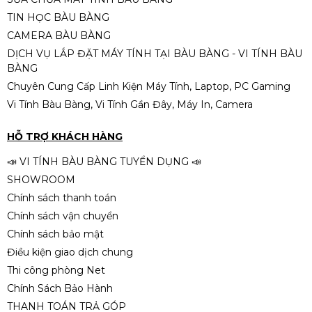
ĐẦU KIM EPSON LQ590
TIN HỌC BÀU BÀNG
CAMERA BÀU BÀNG
1.890.000đ
2.190.000đ
DỊCH VỤ LẮP ĐẶT MÁY TÍNH TẠI BÀU BÀNG - VI TÍNH BÀU
-14%
BÀNG
Chuyên Cung Cấp Linh Kiện Máy Tính, Laptop, PC Gaming
Vi Tính Bàu Bàng, Vi Tính Gần Đây, Máy In, Camera
Hộp mực Cartridge 16A TJ/HL HP
LaserJet 5200, 5200L/Canon LBP
HỖ TRỢ KHÁCH HÀNG
3500
590.000đ
690.000đ
📣 VI TÍNH BÀU BÀNG TUYỂN DỤNG 📣
-14%
SHOWROOM
Chính sách thanh toán
Chính sách vận chuyển
Chính sách bảo mật
Điều kiện giao dịch chung
Thi công phòng Net
Chính Sách Bảo Hành
THANH TOÁN TRẢ GÓP