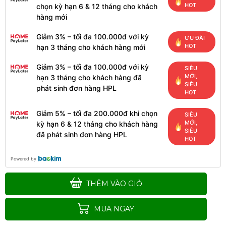
HOT
chọn kỳ hạn 6 & 12 tháng cho khách
hàng mới
Giảm 3% – tối đa 100.000đ với kỳ
ƯU ĐÃI
HOT
hạn 3 tháng cho khách hàng mới
Giảm 3% – tối đa 100.000đ với kỳ
SIÊU
MỚI,
hạn 3 tháng cho khách hàng đã
SIÊU
phát sinh đơn hàng HPL
HOT
Giảm 5% – tối đa 200.000đ khi chọn
SIÊU
MỚI,
kỳ hạn 6 & 12 tháng cho khách hàng
Drum máy in Brother DR 2385
SIÊU
đã phát sinh đơn hàng HPL
220.000đ
HOT
Powered by
THÊM VÀO GIỎ
RUY BĂNG MỰC THAY MÁY
EPSON LQ-310
MUA NGAY
180.000đ