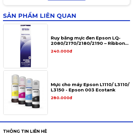
M404N/ M404dn/ M404dw, MFP
380.000đ
M428fdw / M428fdn
SẢN PHẨM LIÊN QUAN
Ruy băng mực đen Epson LQ-
2080/2170/2180/2190 – Ribbon
chính hãng cho máy in kim
240.000đ
Epson LQ Series
Mực cho máy Epson L1110/ L3110/
L3150 - Epson 003 Ecotank
280.000đ
Bộ mực in 4 màu Canon GI-790
THÔNG TIN LIÊN HỆ