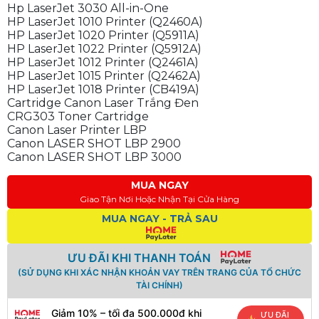
Hp LaserJet 3030 All-in-One
HP LaserJet 1010 Printer (Q2460A)
HP LaserJet 1020 Printer (Q5911A)
HP LaserJet 1022 Printer (Q5912A)
HP LaserJet 1012 Printer (Q2461A)
HP LaserJet 1015 Printer (Q2462A)
HP LaserJet 1018 Printer (CB419A)
Cartridge Canon Laser Trắng Đen
CRG303 Toner Cartridge
Canon Laser Printer LBP
Canon LASER SHOT LBP 2900
Canon LASER SHOT LBP 3000
MUA NGAY
Giao Tận Nơi Hoặc Nhận Tại Cửa Hàng
MUA NGAY - TRẢ SAU
ƯU ĐÃI KHI THANH TOÁN
(SỬ DỤNG KHI XÁC NHẬN KHOẢN VAY TRÊN TRANG CỦA TỔ CHỨC
TÀI CHÍNH)
Giảm 10% – tối đa 500.000đ khi
ƯU ĐÃI