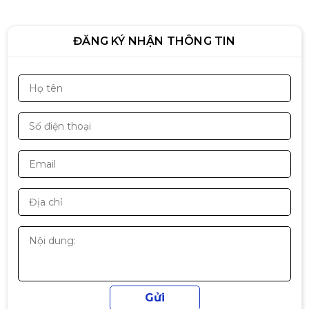
ĐĂNG KÝ NHẬN THÔNG TIN
ĐẦU KIM EPSON LQ590
1.890.000đ
2.190.000đ
-14%
Hộp mực Cartridge 16A TJ/HL HP
LaserJet 5200, 5200L/Canon LBP
3500
590.000đ
690.000đ
-14%
Mực hộp máy in laser HP 76A -
CF276A - Dùng cho máy in HP