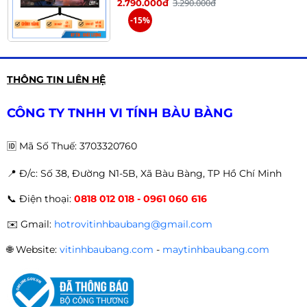
3.290.000đ
2.790.000đ
-15%
Màn hình Gaming MSI MAG 275QF
THÔNG TIN LIÊN HỆ
2K | 27 inch, QHD, IPS, 180Hz,
0.5ms
4.990.000đ
4.290.000đ
CÔNG TY TNHH VI TÍNH BÀU BÀNG
-14%
🆔
Mã Số Thuế: 3703320760
📍 Đ
/c: Số 38, Đường N1-5B, Xã Bàu Bàng, TP Hồ Chí Minh
Màn hình Gaming E-DRA
📞
Điện thoại:
0818 012 018 - 0961 060 616
EGM27F100 27 inch FullHD 100hz
2.490.000đ
1.990.000đ
✉️
Gmail:
hotrovitinhbaubang@gmail.com
-20%
🌐
Website:
vitinhbaubang.com
-
maytinhbaubang.com
Màn hình Gaming EDRA