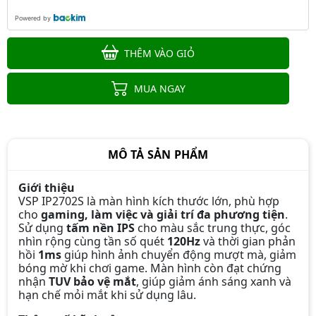
Powered by
THÊM VÀO GIỎ
MUA NGAY
Màn hình Gaming MSI MAG 275QF
MÔ TẢ SẢN PHẨM
2K | 27 inch, QHD, IPS, 180Hz,
0.5ms
4.990.000đ
4.290.000đ
Giới thiệu
-14%
VSP IP2702S là màn hình kích thước lớn, phù hợp
cho
gaming, làm việc và giải trí đa phương tiện
.
Sử dụng
tấm nền IPS
cho màu sắc trung thực, góc
nhìn rộng cùng tần số quét
120Hz
và thời gian phản
hồi
1ms
giúp hình ảnh chuyển động mượt mà, giảm
Màn hình Gaming E-DRA
bóng mờ khi chơi game. Màn hình còn đạt chứng
EGM27F100 27 inch FullHD 100hz
nhận
TUV bảo vệ mắt
, giúp giảm ánh sáng xanh và
2.490.000đ
1.990.000đ
hạn chế mỏi mắt khi sử dụng lâu.
-20%