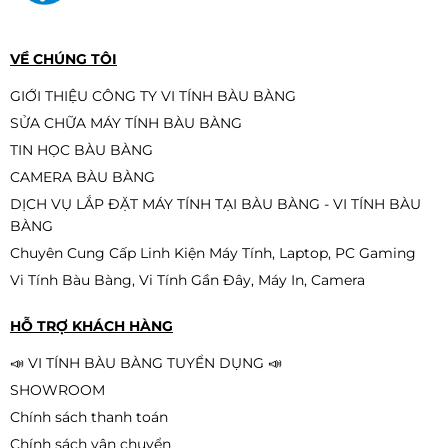
EGM27F120H 27 inch FullHD 120Hz
2.390.000đ
VỀ CHÚNG TÔI
GIỚI THIỆU CÔNG TY VI TÍNH BÀU BÀNG
SỬA CHỮA MÁY TÍNH BÀU BÀNG
MSI MAG 275Qf 27 2K IPS 180Hz
TIN HỌC BÀU BÀNG
0,5Ms
CAMERA BÀU BÀNG
3.890.000đ
DỊCH VỤ LẮP ĐẶT MÁY TÍNH TẠI BÀU BÀNG - VI TÍNH BÀU
BÀNG
Chuyên Cung Cấp Linh Kiện Máy Tính, Laptop, PC Gaming
Vi Tính Bàu Bàng, Vi Tính Gần Đây, Máy In, Camera
HỖ TRỢ KHÁCH HÀNG
📣 VI TÍNH BÀU BÀNG TUYỂN DỤNG 📣
SHOWROOM
Chính sách thanh toán
Chính sách vận chuyển