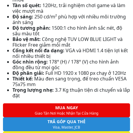
Tần số quét:
120Hz, trải nghiệm chơi game và làm
việc mượt mà
Độ sáng:
250 cd/m² phù hợp với nhiều môi trường
ánh sáng
Độ tương phản:
1500:1 cho hình ảnh sắc nét, độ
sâu màu tốt
Bảo vệ mắt:
Công nghệ TUV LOW BLUE LIGHT và
Flicker Free giảm mỏi mắt
Cổng kết nối đa dạng:
VGA và HDMI 1.4 tiện lợi kết
nối nhiều thiết bị
Góc nhìn rộng:
178° (H) / 178° (V) cho hình ảnh
đồng đều từ mọi góc
Độ phân giải:
Full HD 1920 x 1080 px chạy ở 120Hz
Thiết kế:
Màu đen sang trọng, đế treo chuẩn VESA
75x75 mm
Trọng lượng nhẹ:
3.7 Kg thuận tiện di chuyển và lắp
đặt
MUA NGAY
Giao Tận Nơi Hoặc Nhận Tại Cửa Hàng
TRẢ GÓP QUA THẺ
Visa, Master, JCB