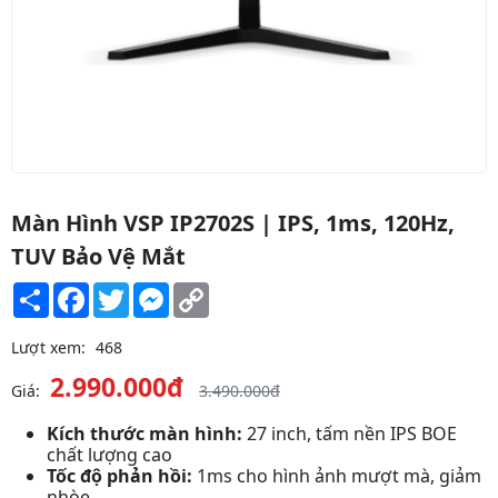
Màn Hình VSP IP2702S | IPS, 1ms, 120Hz,
TUV Bảo Vệ Mắt
Share
Facebook
Twitter
Messenger
Copy
Link
Lượt xem:
468
2.990.000đ
Giá:
3.490.000đ
Kích thước màn hình:
27 inch, tấm nền IPS BOE
chất lượng cao
Tốc độ phản hồi:
1ms cho hình ảnh mượt mà, giảm
nhòe