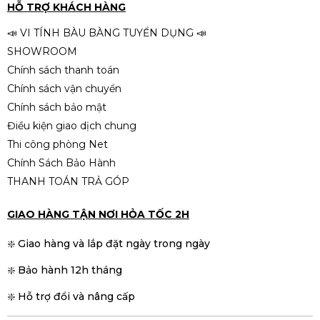
0,5Ms
HỖ TRỢ KHÁCH HÀNG
3.890.000đ
📣 VI TÍNH BÀU BÀNG TUYỂN DỤNG 📣
SHOWROOM
Chính sách thanh toán
Chính sách vận chuyển
Chính sách bảo mật
Điều kiện giao dịch chung
Thi công phòng Net
Chính Sách Bảo Hành
THANH TOÁN TRẢ GÓP
GIAO HÀNG TẬN NƠI HỎA TỐC 2H
❇️ Giao hàng và lắp đặt ngày trong ngày
❇️ Bảo hành 12h tháng
❇️ Hỗ trợ đổi và nâng cấp