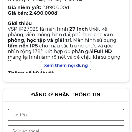
Giá niêm yết:
2.890.000đ
Giá bán:
2.490.000đ
Giới thiệu
VSP IP2702S là màn hình
27 inch
thiết kế
phẳng, viền mỏng hiện đại, phù hợp cho
văn
phòng, học tập và giải trí
. Màn hình sử dụng
tấm nền IPS
cho màu sắc trung thực và góc
nhìn rộng 178°, kết hợp độ phân giải
Full HD
mang lại hình ảnh rõ nét và dễ chịu khi sử dụng
Màn hình Infinity Flash 25 – 25
lâu dài.
Xem thêm nội dung
inch FHD IPS | 180Hz | 1ms | AMD
Freesync | Gaming Monitor
Thông số kỹ thuật
2.790.000đ
3.290.000đ
-15%
Kích thước: 27 inch
Độ phân giải: Full HD (1920 × 1080)
ĐĂNG KÝ NHẬN THÔNG TIN
Tấm nền: IPS
Màn hình Gaming MSI MAG
275QF 2K | 27 inch, QHD, IPS,
Tần số quét: 75Hz
180Hz, 0.5ms
3.890.000đ
4.990.000đ
Thời gian phản hồi: 5ms
-22%