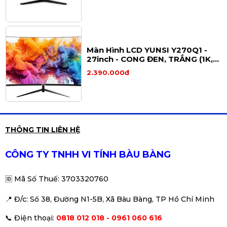
Setup PC màn hình lớn 27 inch 💻🎮
Màn Hình LCD YUNSI Y270Q1 -
27inch - CONG ĐEN, TRẮNG (1K,
120Hz,)
2.390.000đ
Màn hình Samsung
THÔNG TIN LIÊN HỆ
LS27F320GAEXXV 27 inch 120hz
2.690.000đ
3.190.000đ
CÔNG TY TNHH VI TÍNH BÀU BÀNG
-16%
🆔
Mã Số Thuế: 3703320760
📍 Đ
/c: Số 38, Đường N1-5B, Xã Bàu Bàng, TP Hồ Chí Minh
Màn hình Infinity Flash 25 – 25
📞
Điện thoại:
0818 012 018 - 0961 060 616
inch FHD IPS | 180Hz | 1ms | AMD