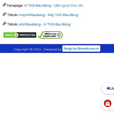
Fanepage:
Vi Tính Bàu Bàng - 1,5K
người theo dõi
Tiktok:
maytinhbaubang - Máy Tính Bàu Bàng
Tiktok:
vitinhbaubang - Vi Tính Bàu Bàng
Copyright © 2024 . Designed by
Li