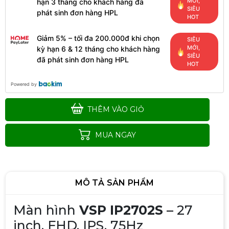
MỚI,
hạn 3 tháng cho khách hàng đã
SIÊU
phát sinh đơn hàng HPL
HOT
Giảm 5% – tối đa 200.000đ khi chọn
SIÊU
MỚI,
kỳ hạn 6 & 12 tháng cho khách hàng
SIÊU
đã phát sinh đơn hàng HPL
HOT
Powered by
THÊM VÀO GIỎ
MUA NGAY
MÔ TẢ SẢN PHẨM
Màn hình
VSP IP2702S
– 27
inch, FHD, IPS, 75Hz