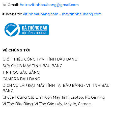
Freesync | Gaming Monitor
2.790.000đ
3.290.000đ
✉️
Gmail:
hotrovitinhbaubang@gmail.com
-15%
🌐
Website:
vitinhbaubang.com
-
maytinhbaubang.com
Màn hình Gaming MSI MAG
275QF 2K | 27 inch, QHD, IPS,
180Hz, 0.5ms
3.890.000đ
4.990.000đ
-22%
VỀ CHÚNG TÔI
GIỚI THIỆU CÔNG TY VI TÍNH BÀU BÀNG
SỬA CHỮA MÁY TÍNH BÀU BÀNG
Màn hình Gaming EDRA
TIN HỌC BÀU BÀNG
EGM27F120H 27 inch FullHD
CAMERA BÀU BÀNG
120Hz
2.050.000đ
2.390.000đ
DỊCH VỤ LẮP ĐẶT MÁY TÍNH TẠI BÀU BÀNG - VI TÍNH BÀU
-14%
BÀNG
Chuyên Cung Cấp Linh Kiện Máy Tính, Laptop, PC Gaming
Vi Tính Bàu Bàng, Vi Tính Gần Đây, Máy In, Camera
MSI MAG 275Qf 27 2K IPS 180Hz