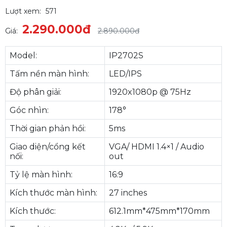
Lượt xem:
571
2.290.000đ
Giá:
2.890.000đ
Model:
IP2702S
Tấm nền màn hình:
LED/IPS
Độ phân giải:
1920x1080p @ 75Hz
Góc nhìn:
178°
Thời gian phản hồi:
5ms
Giao diện/cổng kết
VGA/ HDMI 1.4×1 / Audio
nối:
out
Tỷ lệ màn hình:
16:9
Kích thước màn hình:
27 inches
Kích thước:
612.1mm*475mm*170mm