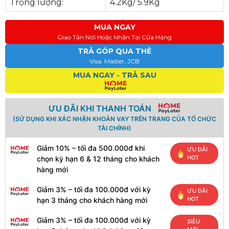
Trọng lượng:
4.2Kg/ 5.9Kg
MUA NGAY
Giao Tận Nơi Hoặc Nhận Tại Cửa Hàng
TRẢ GÓP QUA THẺ
Visa, Master, JCB
MUA NGAY - TRẢ SAU
ƯU ĐÃI KHI THANH TOÁN
(SỬ DỤNG KHI XÁC NHẬN KHOẢN VAY TRÊN TRANG CỦA TỔ CHỨC
TÀI CHÍNH)
Giảm 10% – tối đa 500.000đ khi
ƯU ĐÃI
HOT
chọn kỳ hạn 6 & 12 tháng cho khách
hàng mới
Giảm 3% – tối đa 100.000đ với kỳ
ƯU ĐÃI
HOT
hạn 3 tháng cho khách hàng mới
Giảm 3% – tối đa 100.000đ với kỳ
SIÊU