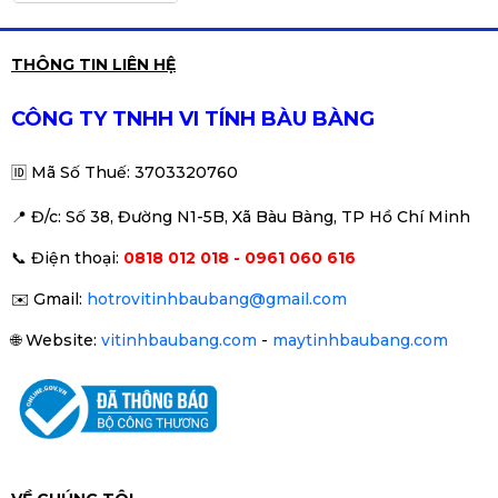
Màn hình Gaming MSI MAG
THÔNG TIN LIÊN HỆ
275QF 2K | 27 inch, QHD, IPS,
180Hz, 0.5ms
3.890.000đ
4.990.000đ
CÔNG TY TNHH VI TÍNH BÀU BÀNG
-22%
🆔
Mã Số Thuế: 3703320760
📍 Đ
/c: Số 38, Đường N1-5B, Xã Bàu Bàng, TP Hồ Chí Minh
Màn hình LCD 27 inch VSP
📞
Điện thoại:
0818 012 018 - 0961 060 616
IP2702S FHD IPS 75Hz Gaming
Chính Hãng
2.290.000đ
2.890.000đ
✉️
Gmail:
hotrovitinhbaubang@gmail.com
-21%
🌐
Website:
vitinhbaubang.com
-
maytinhbaubang.com
Màn hình Gaming EDRA
EGM27F120H 27 inch FullHD
120Hz
2.050.000đ
2.390.000đ
-14%