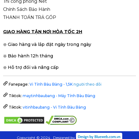
Thi công phòng Net
Chính Sách Bảo Hành
THANH TOÁN TRẢ GÓP
GIAO HÀNG TẬN NƠI HỎA TỐC 2H
❇️ Giao hàng và lắp đặt ngày trong ngày
❇️ Bảo hành 12h tháng
❇️ Hỗ trợ đổi và nâng cấp
Fanepage:
Vi Tính Bàu Bàng - 1,5K
người theo dõi
Tiktok:
maytinhbaubang - Máy Tính Bàu Bàng
Tiktok:
vitinhbaubang - Vi Tính Bàu Bàng
Copyright © 2024 . Designed by