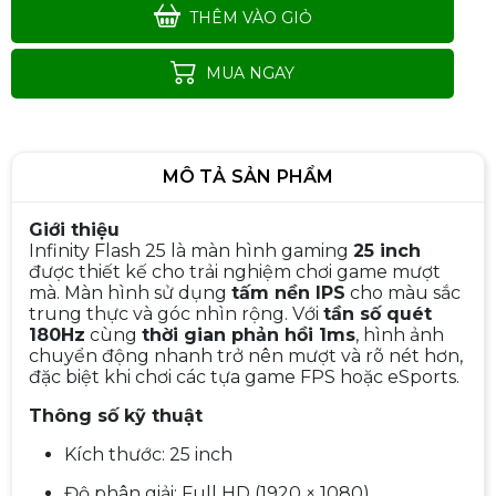
THÊM VÀO GIỎ
MUA NGAY
MÔ TẢ SẢN PHẨM
Giới thiệu
Infinity Flash 25 là màn hình gaming
25 inch
được thiết kế cho trải nghiệm chơi game mượt
mà. Màn hình sử dụng
tấm nền IPS
cho màu sắc
trung thực và góc nhìn rộng. Với
tần số quét
180Hz
cùng
thời gian phản hồi 1ms
Màn hình Gaming MSI MAG
, hình ảnh
275QF 2K | 27 inch, QHD, IPS,
chuyển động nhanh trở nên mượt và rõ nét hơn,
180Hz, 0.5ms
đặc biệt khi chơi các tựa game FPS hoặc eSports.
3.890.000đ
4.990.000đ
-22%
Thông số kỹ thuật
Kích thước: 25 inch
Độ phân giải: Full HD (1920 × 1080)