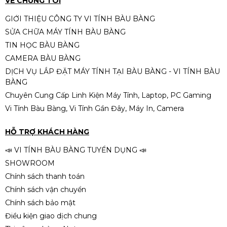
VỀ CHÚNG TÔI
GIỚI THIỆU CÔNG TY VI TÍNH BÀU BÀNG
SỬA CHỮA MÁY TÍNH BÀU BÀNG
MSI MAG 275Qf 27 2K IPS 180Hz
TIN HỌC BÀU BÀNG
0,5Ms
CAMERA BÀU BÀNG
3.890.000đ
DỊCH VỤ LẮP ĐẶT MÁY TÍNH TẠI BÀU BÀNG - VI TÍNH BÀU
BÀNG
Chuyên Cung Cấp Linh Kiện Máy Tính, Laptop, PC Gaming
Vi Tính Bàu Bàng, Vi Tính Gần Đây, Máy In, Camera
HỖ TRỢ KHÁCH HÀNG
📣 VI TÍNH BÀU BÀNG TUYỂN DỤNG 📣
SHOWROOM
Chính sách thanh toán
Chính sách vận chuyển
Chính sách bảo mật
Điều kiện giao dịch chung