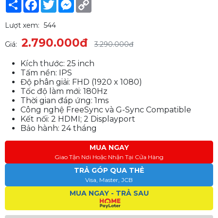
Share
Facebook
Twitter
Messenger
Copy
Link
Lượt xem:
544
2.790.000đ
Giá:
3.290.000đ
Kích thước: 25 inch
Tấm nền: IPS
Độ phân giải: FHD (1920 x 1080)
Tốc độ làm mới: 180Hz
Thời gian đáp ứng: 1ms
Công nghệ FreeSync và G-Sync Compatible
Kết nối: 2 HDMI; 2 Displayport
Bảo hành: 24 tháng
MUA NGAY
Giao Tận Nơi Hoặc Nhận Tại Cửa Hàng
TRẢ GÓP QUA THẺ
Visa, Master, JCB
MUA NGAY - TRẢ SAU