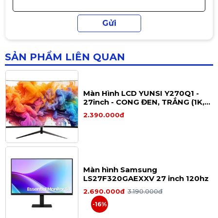
1 × DC Power
Màn hình VSP IP2702S | IPS, 1ms,
Hỗ trợ treo tường VESA 100 × 100
120Hz, TUV bảo vệ mắt
Phù hợp sử dụng
2.190.000đ
PC Gaming (FPS, eSports)
SẢN PHẨM LIÊN QUAN
Streaming – giải trí
Văn phòng – học tập
Màn Hình LCD YUNSI Y270Q1 -
27inch - CONG ĐEN, TRẮNG (1K,
Setup PC gaming hiệu năng cao 🎮💻
120Hz,)
2.390.000đ
Màn hình Samsung
LS27F320GAEXXV 27 inch 120hz
2.690.000đ
3.190.000đ
-16%