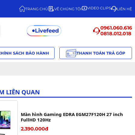
VIDEO CLIPS
TRANG CHỦ
VỀ CHÚNG TÔI
LIÊN HỆ
0961.060.616
Livefeed
0818.012.018
CHÍNH SÁCH BẢO HÀNH
THANH TOÁN TRẢ GÓP
M LIÊN QUAN
Màn hình Gaming EDRA EGM27F120H 27 inch
FullHD 120Hz
2.390.000đ