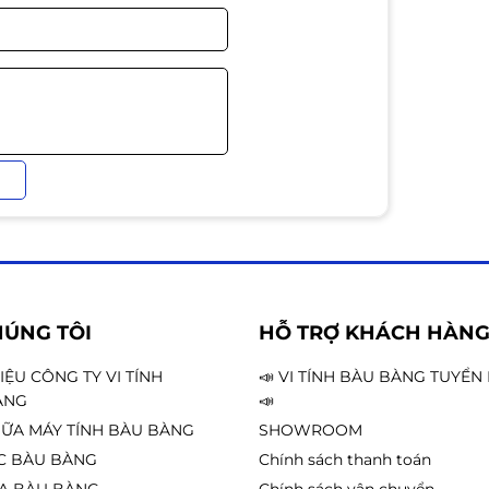
 các tựa game tốc độ cao.
 Hình ảnh sống động, phù hợp cho chơi
ble
: Đồng bộ khung hình, hạn chế giật
HÚNG TÔI
HỖ TRỢ KHÁCH HÀN
vùng tối, giúp bạn phát hiện kẻ địch dễ
HIỆU CÔNG TY VI TÍNH
📣 VI TÍNH BÀU BÀNG TUYỂ
ÀNG
📣
ỮA MÁY TÍNH BÀU BÀNG
SHOWROOM
háy và ánh sáng xanh, hạn chế mỏi mắt
C BÀU BÀNG
Chính sách thanh toán