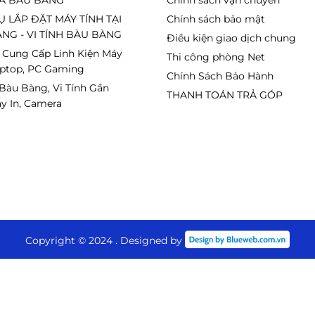
A BÀU BÀNG
Chính sách vận chuyển
Ụ LẮP ĐẶT MÁY TÍNH TẠI
Chính sách bảo mật
NG - VI TÍNH BÀU BÀNG
Điều kiện giao dịch chung
 Cung Cấp Linh Kiện Máy
Thi công phòng Net
aptop, PC Gaming
Chính Sách Bảo Hành
 hiển thị, hoàn hảo cho thiết lập đa màn
 Bàu Bàng, Vi Tính Gần
THANH TOÁN TRẢ GÓP
y In, Camera
âng hạ độ cao, xoay ngang, nghiêng
 1.4, HDMI 2.0, USB-C
, dễ dàng kết nối
Copyright © 2024 . Designed by
i nghiệm chơi game mượt mà.