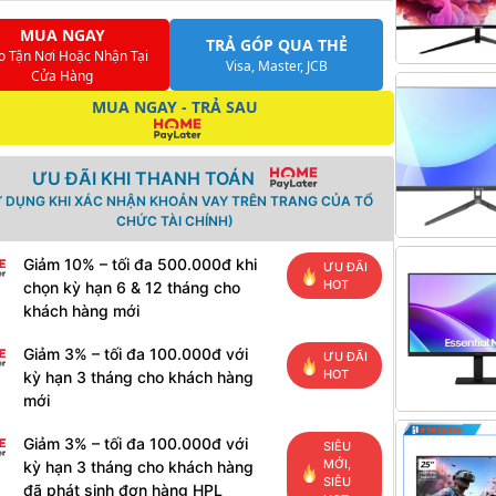
MUA NGAY
TRẢ GÓP QUA THẺ
o Tận Nơi Hoặc Nhận Tại
Visa, Master, JCB
Cửa Hàng
MUA NGAY - TRẢ SAU
ƯU ĐÃI KHI THANH TOÁN
Ử DỤNG KHI XÁC NHẬN KHOẢN VAY TRÊN TRANG CỦA TỔ
CHỨC TÀI CHÍNH)
Giảm 10% – tối đa 500.000đ khi
ƯU ĐÃI
HOT
chọn kỳ hạn 6 & 12 tháng cho
khách hàng mới
Giảm 3% – tối đa 100.000đ với
ƯU ĐÃI
HOT
kỳ hạn 3 tháng cho khách hàng
mới
Giảm 3% – tối đa 100.000đ với
SIÊU
MỚI,
kỳ hạn 3 tháng cho khách hàng
SIÊU
đã phát sinh đơn hàng HPL