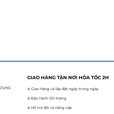
G
GIAO HÀNG TẬN NƠI HỎA TỐC 2H
N DỤNG
❇️ Giao hàng và lắp đặt ngày trong ngày
❇️ Bảo hành 12h tháng
❇️ Hỗ trợ đổi và nâng cấp