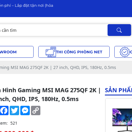
n phí – Lắp đặt tận nơi (hỏa
WROOM
THI CÔNG PHÒNG NET
ing MSI MAG 275QF 2K | 27 inch, QHD, IPS, 180Hz, 0.5ms
 Hình Gaming MSI MAG 275QF 2K |
SẢN PHẨ
nch, QHD, IPS, 180Hz, 0.5ms
Share
Facebook
Twitter
Messenger
Copy
Link
xem:
521