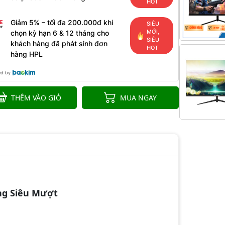
HOT
Giảm 5% – tối đa 200.000đ khi
SIÊU
MỚI,
chọn kỳ hạn 6 & 12 tháng cho
SIÊU
khách hàng đã phát sinh đơn
HOT
hàng HPL
ed by
THÊM VÀO GIỎ
MUA NGAY
ng Siêu Mượt