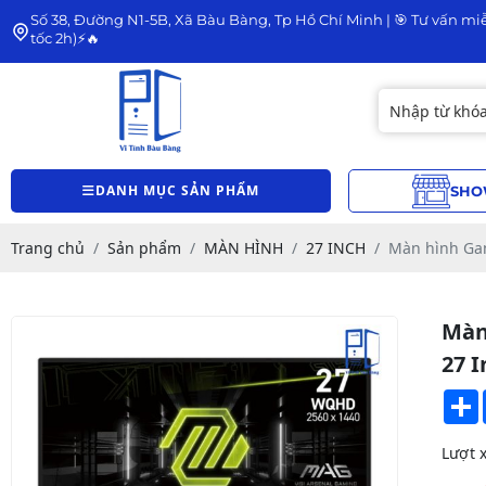
Số 38, Đường N1-5B, Xã Bàu Bàng, Tp Hồ Chí Minh | 🎯 Tư vấn miễ
tốc 2h)⚡🔥
DANH MỤC SẢN PHẨM
SHO
Trang chủ
Sản phẩm
MÀN HÌNH
27 INCH
Màn hình Gam
Màn
27 I
Lượt 