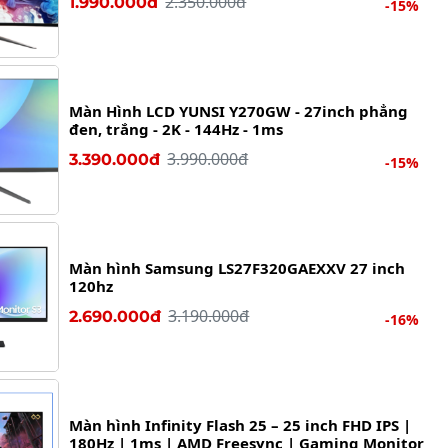
2.350.000đ
1.990.000đ
-15%
Màn Hình LCD YUNSI Y270GW - 27inch phẳng
đen, trắng - 2K - 144Hz - 1ms
3.990.000đ
3.390.000đ
-15%
Màn hình Samsung LS27F320GAEXXV 27 inch
120hz
3.190.000đ
2.690.000đ
-16%
Màn hình Infinity Flash 25 – 25 inch FHD IPS |
180Hz | 1ms | AMD Freesync | Gaming Monitor