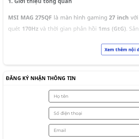
1. Giới thiệu tổng quan
MSI MAG 275QF
là màn hình gaming
27 inch
với
quét
170Hz
và thời gian phản hồi
1ms (GtG)
. Sả
mà, sắc nét, phù hợp cho game thủ và người d
Xem thêm nội 
hiển thị cao.
2. Tính năng nổi bật
ĐĂNG KÝ NHẬN THÔNG TIN
Hiển thị chất lượng cao, tốc độ nhanh
Tấm nền Rapid IPS
: Màu sắc trung thực, gó
nét từ mọi góc độ.
Tần số quét 170Hz & Thời gian phản hồi 