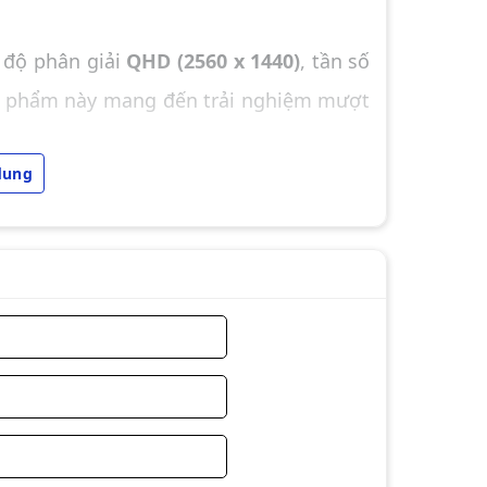
 độ phân giải
QHD (2560 x 1440)
, tần số
n phẩm này mang đến trải nghiệm mượt
ùng chuyên nghiệp yêu cầu chất lượng
dung
c nhìn rộng 178°, đảm bảo hình ảnh sắc
1ms (GtG)
: Loại bỏ hiện tượng xé hình,