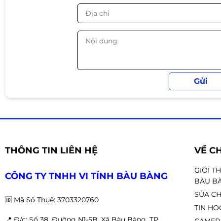
giảm mờ chuyển động, mang lại lợi thế trong
Độ phủ màu rộng (99% sRGB, 95% DCI-P3)
:
game, làm đồ họa và chỉnh sửa video.
Công nghệ gaming tối ưu
AMD FreeSync Premium & G-Sync Compati
lag khi chơi game.
THÔNG TIN LIÊN HỆ
VỀ C
Night Vision
: Cải thiện độ sáng trong các 
GIỚI T
dàng hơn.
CÔNG TY TNHH VI TÍNH BÀU BÀNG
BÀU B
SỬA CH
🆔
Mã Số Thuế: 3703320760
Anti-Flicker & Less Blue Light
: Giảm nhấp n
TIN HỌ
khi sử dụng lâu dài.
📍 Đ
/c: Số 38, Đường N1-5B, Xã Bàu Bàng, TP