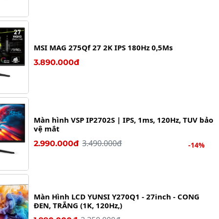
MSI MAG 275Qf 27 2K IPS 180Hz 0,5Ms
3.890.000đ
Màn hình VSP IP2702S | IPS, 1ms, 120Hz, TUV bảo
vệ mắt
3.490.000đ
2.990.000đ
-14%
Màn Hình LCD YUNSI Y270Q1 - 27inch - CONG
ĐEN, TRẮNG (1K, 120Hz,)