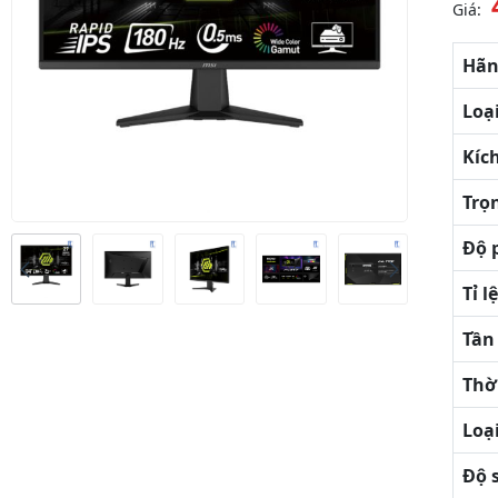
Giá:
Hãn
Loạ
Kíc
Trọ
Độ 
Tỉ 
Tần
Thờ
Loạ
Độ 