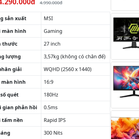
4.290.000đ
4.990.000đ
g sản xuất
MSI
i màn hình
Gaming
h thước
27 inch
ng lượng
3,57kg (không có chân đế)
phân giải
WQHD (2560 x 1440)
lệ màn hình
16:9
 số quét
180Hz
i gian phản hồi
0.5ms
i tấm nền
Rapid IPS
sáng
300 Nits