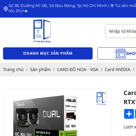
Số 38, Đường N1-5B, Xã Bàu Bàng, Tp Hồ Chí Minh | 🎯 Tư vấn miễ
tốc 2h)⚡🔥
DANH MỤC SẢN PHẨM
SHO
Trang chủ
Sản phẩm
CARD ĐỒ HỌA - VGA
Card NVIDIA
Car
RTX
Lượt 