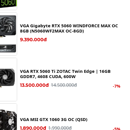
VGA Gigabyte RTX 5060 WINDFORCE MAX OC
8GB (N5060WF2MAX OC-8GD)
9.390.000đ
VGA RTX 5060 Ti ZOTAC Twin Edge | 16GB
GDDR7, 4608 CUDA, 600W
14.500.000đ
13.500.000đ
-7%
VGA MSI GTX 1060 3G OC (QSD)
1.990.000đ
1.890.000đ
-5%