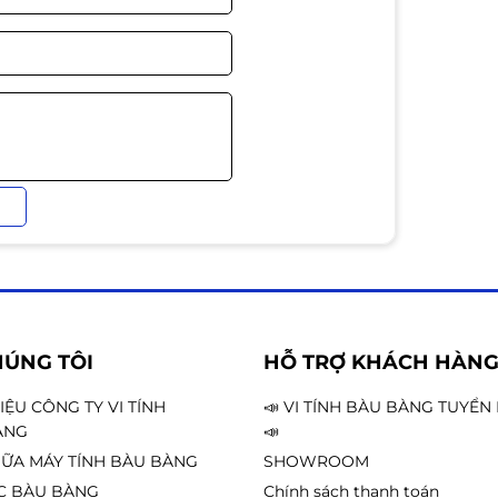
HÚNG TÔI
HỖ TRỢ KHÁCH HÀN
HIỆU CÔNG TY VI TÍNH
📣 VI TÍNH BÀU BÀNG TUYỂ
ÀNG
📣
ỮA MÁY TÍNH BÀU BÀNG
SHOWROOM
C BÀU BÀNG
Chính sách thanh toán