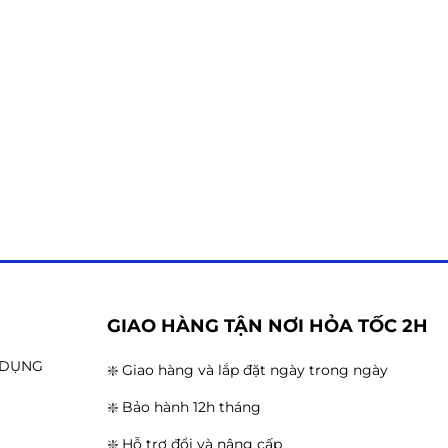
G
GIAO HÀNG TẬN NƠI HỎA TỐC 2H
N DỤNG
❇️ Giao hàng và lắp đặt ngày trong ngày
❇️ Bảo hành 12h tháng
❇️ Hỗ trợ đổi và nâng cấp