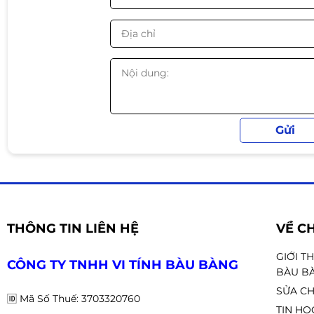
Kết nối
1 × HDMI 2.1b
3 × DisplayPort 2.1b
Nguồn yêu cầu: 1 × 8-pin
PSU đề nghị: 550W trở lên
Phù hợp sử dụng
PC Gaming 1080p Ultra / 144–240Hz
Gaming 1440p High
Streaming – edit video – AI cơ bản
Build PC gaming và làm việc tầm trung 🎮💻
THÔNG TIN LIÊN HỆ
VỀ C
GIỚI T
CÔNG TY TNHH VI TÍNH BÀU BÀNG
BÀU B
SỬA CH
🆔
Mã Số Thuế: 3703320760
TIN HỌ