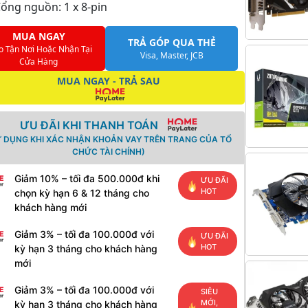
ổng nguồn: 1 x 8-pin
MUA NGAY
TRẢ GÓP QUA THẺ
o Tận Nơi Hoặc Nhận Tại
Visa, Master, JCB
Cửa Hàng
MUA NGAY - TRẢ SAU
ƯU ĐÃI KHI THANH TOÁN
Ử DỤNG KHI XÁC NHẬN KHOẢN VAY TRÊN TRANG CỦA TỔ
CHỨC TÀI CHÍNH)
Giảm 10% – tối đa 500.000đ khi
ƯU ĐÃI
HOT
chọn kỳ hạn 6 & 12 tháng cho
khách hàng mới
Giảm 3% – tối đa 100.000đ với
ƯU ĐÃI
HOT
kỳ hạn 3 tháng cho khách hàng
mới
Giảm 3% – tối đa 100.000đ với
SIÊU
MỚI,
kỳ hạn 3 tháng cho khách hàng