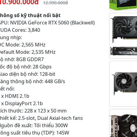
10.900.000đ
12.990.000đ
hông số kỹ thuật nổi bật
PU: NVIDIA GeForce RTX 5060 (Blackwell)
UDA Cores: 3,840
ung nhịp:
OC Mode: 2,565 MHz
efault Mode: 2,535 MHz
Bộ nhớ: 8GB GDDR7
ốc độ bộ nhớ: 28 Gbps
iao diện bộ nhớ: 128-bit
ăng thông bộ nhớ: 448 GB/s
ết nối:
 x HDMI 2.1b
 x DisplayPort 2.1b
ích thước: 228 x 123 x 50 mm
hiết kế: 2.5-slot, Dual Axial-tech fans
guồn đề xuất: Tối thiểu 300W
ông suất tiêu thụ (TDP): 145W