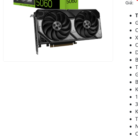
Giá:
T
G
C
X
D
T
G
B
K
1
3
K
T
N
C