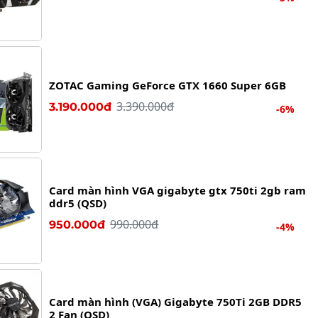
ZOTAC Gaming GeForce GTX 1660 Super 6GB
3.390.000đ
3.190.000đ
-6%
Card màn hình VGA gigabyte gtx 750ti 2gb ram
ddr5 (QSD)
990.000đ
950.000đ
-4%
Card màn hình (VGA) Gigabyte 750Ti 2GB DDR5
2 Fan (QSD)