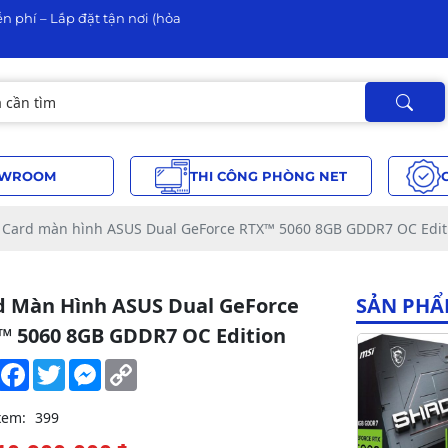
n phí – Lắp đặt tận nơi (hỏa
WROOM
THI CÔNG PHÒNG NET
Card màn hình ASUS Dual GeForce RTX™ 5060 8GB GDDR7 OC Edit
d Màn Hình ASUS Dual GeForce
SẢN PHẨ
™ 5060 8GB GDDR7 OC Edition
Share
Facebook
Twitter
Messenger
Copy
Link
xem:
399