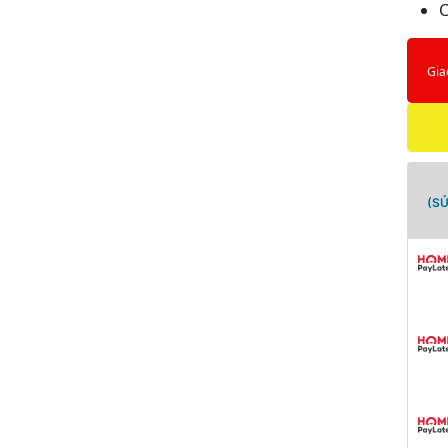
C
Gia
(S