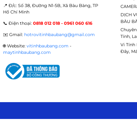
📍 Đ
/c: Số 38, Đường N1-5B, Xã Bàu Bàng, TP
CAMER
Hồ Chí Minh
DỊCH V
BÀU BÀ
📞
Điện thoại:
0818 012 018 - 0961 060 616
Chuyên
✉️
Gmail:
hotrovitinhbaubang@gmail.com
Tính, L
Vi Tính
🌐
Website:
vitinhbaubang.com
-
Đây, Má
maytinhbaubang.com