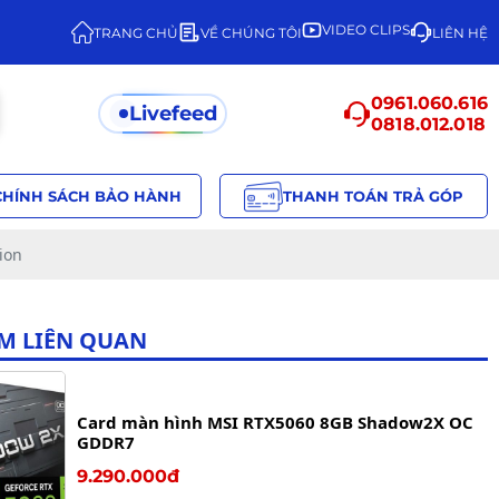
VIDEO CLIPS
TRANG CHỦ
VỀ CHÚNG TÔI
LIÊN HỆ
0961.060.616
Livefeed
0818.012.018
CHÍNH SÁCH BẢO HÀNH
THANH TOÁN TRẢ GÓP
ion
M LIÊN QUAN
Card màn hình MSI RTX5060 8GB Shadow2X OC
GDDR7
9.290.000đ