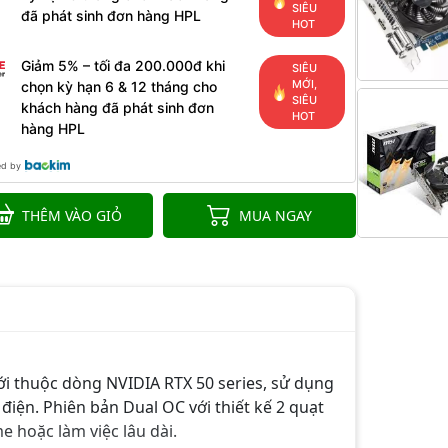
SIÊU
đã phát sinh đơn hàng HPL
HOT
Giảm 5% – tối đa 200.000đ khi
SIÊU
MỚI,
chọn kỳ hạn 6 & 12 tháng cho
SIÊU
khách hàng đã phát sinh đơn
HOT
hàng HPL
ed by
THÊM VÀO GIỎ
MUA NGAY
ới thuộc dòng NVIDIA RTX 50 series, sử dụng
điện. Phiên bản Dual OC với thiết kế 2 quạt
e hoặc làm việc lâu dài.