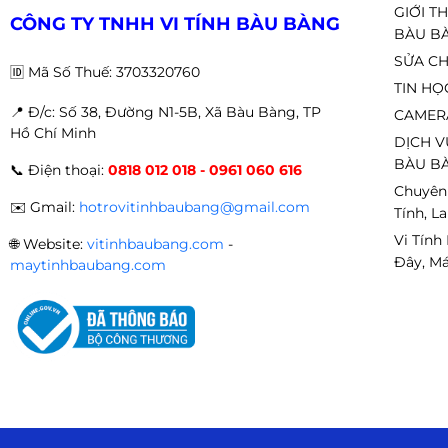
GIỚI T
CÔNG TY TNHH VI TÍNH BÀU BÀNG
Hỗ trợ SLI
N/A
BÀU B
SỬA CH
🆔
Mã Số Thuế: 3703320760
TIN HỌ
📍 Đ
/c: Số 38, Đường N1-5B, Xã Bàu Bàng, TP
CAMER
Hồ Chí Minh
DỊCH V
BÀU BÀ
📞
Điện thoại:
0818 012 018 - 0961 060 616
Chuyên
✉️
Gmail:
hotrovitinhbaubang@gmail.com
Tính, L
Vi Tính
🌐
Website:
vitinhbaubang.com
-
Đây, Má
maytinhbaubang.com