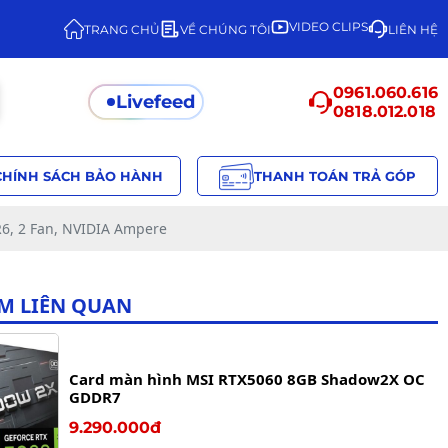
VIDEO CLIPS
TRANG CHỦ
VỀ CHÚNG TÔI
LIÊN HỆ
0961.060.616
Livefeed
0818.012.018
CHÍNH SÁCH BẢO HÀNH
THANH TOÁN TRẢ GÓP
6, 2 Fan, NVIDIA Ampere
M LIÊN QUAN
Card màn hình MSI RTX5060 8GB Shadow2X OC
GDDR7
9.290.000đ