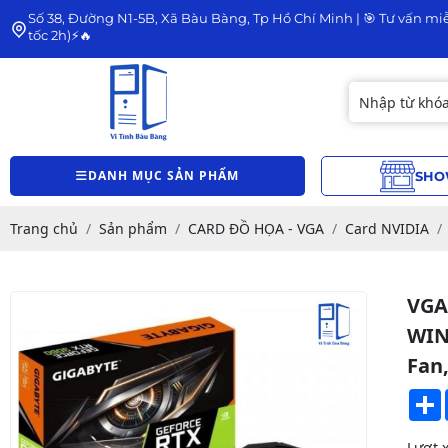
Số 38, Đường N1-5B, Xã Bàu Bàng, Tp Hồ Chí Minh | 🎯 Tư vấn miễ
tốc 2h)⚡🔥
DANH MỤC SẢN PHẨM
SHO
Trang chủ
Sản phẩm
CARD ĐỒ HỌA - VGA
Card NVIDIA
VGA
WIN
Fan
Lượt 