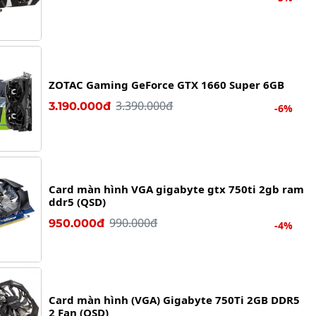
ZOTAC Gaming GeForce GTX 1660 Super 6GB
3.390.000đ
3.190.000đ
-6%
Card màn hình VGA gigabyte gtx 750ti 2gb ram
ddr5 (QSD)
990.000đ
950.000đ
-4%
Card màn hình (VGA) Gigabyte 750Ti 2GB DDR5
2 Fan (QSD)