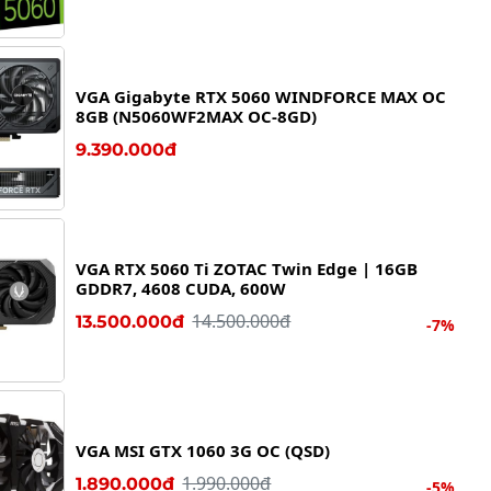
VGA Gigabyte RTX 5060 WINDFORCE MAX OC
8GB (N5060WF2MAX OC-8GD)
9.390.000đ
VGA RTX 5060 Ti ZOTAC Twin Edge | 16GB
GDDR7, 4608 CUDA, 600W
14.500.000đ
13.500.000đ
-7%
VGA MSI GTX 1060 3G OC (QSD)
1.990.000đ
1.890.000đ
-5%