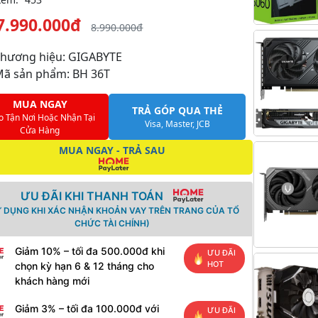
7.990.000đ
8.990.000đ
Thương hiệu: GIGABYTE
Mã sản phẩm: BH 36T
MUA NGAY
TRẢ GÓP QUA THẺ
o Tận Nơi Hoặc Nhận Tại
Visa, Master, JCB
Cửa Hàng
MUA NGAY - TRẢ SAU
ƯU ĐÃI KHI THANH TOÁN
Ử DỤNG KHI XÁC NHẬN KHOẢN VAY TRÊN TRANG CỦA TỔ
CHỨC TÀI CHÍNH)
Giảm 10% – tối đa 500.000đ khi
ƯU ĐÃI
HOT
chọn kỳ hạn 6 & 12 tháng cho
khách hàng mới
Giảm 3% – tối đa 100.000đ với
ƯU ĐÃI