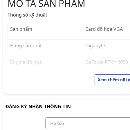
MÔ TẢ SẢN PHẨM
Thông số kỹ thuật
Sản phẩm
Card đồ họa VGA
Hãng sản xuất
Gigabyte
Engine đồ họa
GeForce RTX™ 3060
Chuẩn Bus
PCI-E 4.0 x 16
Xem thêm nội 
Bộ nhớ
12‎GB GDDR6
ĐĂNG KÝ NHẬN THÔNG TIN
Core Clock
1792 MHz (Referenc
Lõi CUDA
3584