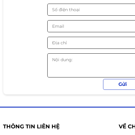
Clock bộ nhớ
15000 MHz
Giao diện bộ nhớ
192 bit
Độ phân giải
7‎680x4320
Kết nối
DisplayPort 1.4a *2
HDMI 2.1 *2
Kích thước
L=198 W=121 H=39
PSU đề nghị
550W
Power Connectors
8‎ pin*1
THÔNG TIN LIÊN HỆ
VỀ C