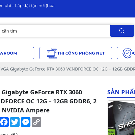
n phí – Lắp đặt tận nơi (hỏa
WROOM
THI CÔNG PHÒNG NET
VGA Gigabyte GeForce RTX 3060 WINDFORCE OC 12G – 12GB GDDR
 Gigabyte GeForce RTX 3060
SẢN PHẨ
DFORCE OC 12G – 12GB GDDR6, 2
, NVIDIA Ampere
Share
Facebook
Twitter
Messenger
Copy
Link
xem:
453