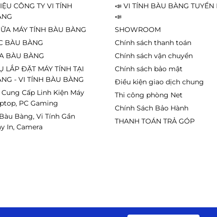
HIỆU CÔNG TY VI TÍNH
📣 VI TÍNH BÀU BÀNG TUYỂ
ÀNG
📣
ỮA MÁY TÍNH BÀU BÀNG
SHOWROOM
C BÀU BÀNG
Chính sách thanh toán
A BÀU BÀNG
Chính sách vận chuyển
Ụ LẮP ĐẶT MÁY TÍNH TẠI
Chính sách bảo mật
NG - VI TÍNH BÀU BÀNG
Điều kiện giao dịch chung
 Cung Cấp Linh Kiện Máy
Thi công phòng Net
aptop, PC Gaming
Chính Sách Bảo Hành
 Bàu Bàng, Vi Tính Gần
THANH TOÁN TRẢ GÓP
y In, Camera