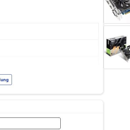
dung
e Card: 1777 MHz)