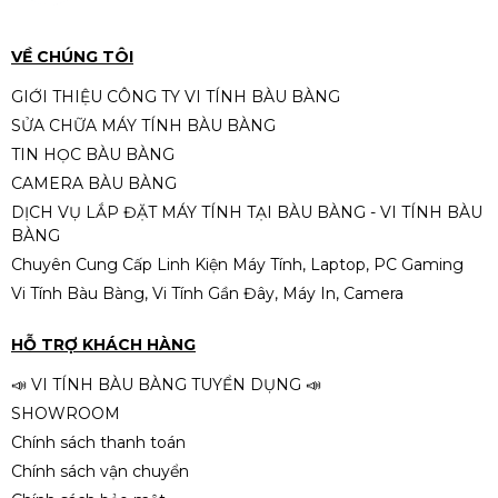
1.950.000đ
2.190.000đ
-11%
VỀ CHÚNG TÔI
GIỚI THIỆU CÔNG TY VI TÍNH BÀU BÀNG
SỬA CHỮA MÁY TÍNH BÀU BÀNG
VGA MSI GeForce RTX 3050
TIN HỌC BÀU BÀNG
VENTUS 2X E 6GB OC – 6GB
CAMERA BÀU BÀNG
GDDR6, 2 Fan, NVIDIA Ampere
4.990.000đ
5.990.000đ
DỊCH VỤ LẮP ĐẶT MÁY TÍNH TẠI BÀU BÀNG - VI TÍNH BÀU
-17%
BÀNG
Chuyên Cung Cấp Linh Kiện Máy Tính, Laptop, PC Gaming
Vi Tính Bàu Bàng, Vi Tính Gần Đây, Máy In, Camera
Card màn hình MSI RTX5060
8GB Shadow2X OC GDDR7
HỖ TRỢ KHÁCH HÀNG
9.290.000đ
📣 VI TÍNH BÀU BÀNG TUYỂN DỤNG 📣
SHOWROOM
Chính sách thanh toán
Chính sách vận chuyển
VGA Gigabyte RTX 5060