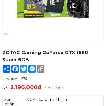
ZOTAC Gaming GeForce GTX 1660
Super 6GB
Share
Facebook
Twitter
Messenger
Copy
Link
Lượt xem:
275
3.190.000đ
Giá:
3.390.000đ
Sản
VGA - Card màn hình
phẩm