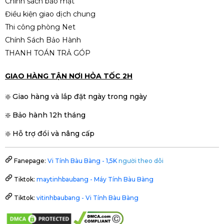
Chính sách bảo mật
WINDFORCE MAX OC 8GB
Điều kiện giao dịch chung
(N5060WF2MAX OC-8GD)
9.390.000đ
Thi công phòng Net
Chính Sách Bảo Hành
THANH TOÁN TRẢ GÓP
GIAO HÀNG TẬN NƠI HỎA TỐC 2H
❇️ Giao hàng và lắp đặt ngày trong ngày
❇️ Bảo hành 12h tháng
❇️ Hỗ trợ đổi và nâng cấp
Fanepage:
Vi Tính Bàu Bàng - 1,5K
người theo dõi
Tiktok:
maytinhbaubang - Máy Tính Bàu Bàng
Tiktok:
vitinhbaubang - Vi Tính Bàu Bàng