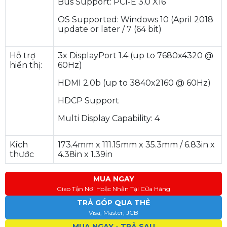
Bus Support: PCI-E 3.0 X16
OS Supported: Windows 10 (April 2018
update or later / 7 (64 bit)
Hỗ trợ
3x DisplayPort 1.4 (up to 7680x4320 @
hiển thị:
60Hz)
HDMI 2.0b (up to 3840x2160 @ 60Hz)
HDCP Support
Multi Display Capability: 4
Kích
173.4mm x 111.15mm x 35.3mm / 6.83in x
thước
4.38in x 1.39in
MUA NGAY
Giao Tận Nơi Hoặc Nhận Tại Cửa Hàng
TRẢ GÓP QUA THẺ
Visa, Master, JCB
MUA NGAY - TRẢ SAU