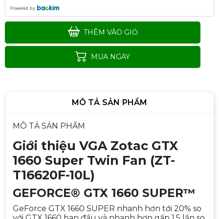
Powered by
THÊM VÀO GIỎ
MUA NGAY
MÔ TẢ SẢN PHẨM
MÔ TẢ SẢN PHẨM
Giới thiệu VGA Zotac GTX
1660 Super Twin Fan (ZT-
T16620F-10L)
GEFORCE® GTX 1660 SUPER™
GeForce GTX 1660 SUPER nhanh hơn tới 20% so
với GTX 1660 ban đầu và nhanh hơn gấp 1,5 lần so