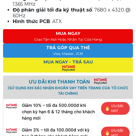
1365 MHz
Độ phân giải tối đa kỹ thuật số
: 7680 x 4320 @
60Hz
Hình thức PCB
: ATX
MUA NGAY
Giao Tận Nơi Hoặc Nhận Tại Cửa Hàng
TRẢ GÓP QUA THẺ
Visa, Master, JCB
MUA NGAY - TRẢ SAU
ƯU ĐÃI KHI THANH TOÁN
(SỬ DỤNG KHI XÁC NHẬN KHOẢN VAY TRÊN TRANG CỦA TỔ CHỨC
TÀI CHÍNH)
Giảm 10% – tối đa 500.000đ khi
ƯU ĐÃI
HOT
chọn kỳ hạn 6 & 12 tháng cho khách
hàng mới
Giảm 3% – tối đa 100.000đ với kỳ
ƯU ĐÃI
HOT