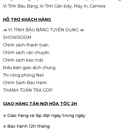
Vi Tính Bàu Bàng, Vi Tính Gần Đây, Máy In, Camera
VGA Gigabyte RTX 5060
WINDFORCE MAX OC 8GB
HỖ TRỢ KHÁCH HÀNG
(N5060WF2MAX OC-8GD)
9.390.000đ
📣 VI TÍNH BÀU BÀNG TUYỂN DỤNG 📣
SHOWROOM
Chính sách thanh toán
Chính sách vận chuyển
Chính sách bảo mật
Điều kiện giao dịch chung
Thi công phòng Net
Chính Sách Bảo Hành
THANH TOÁN TRẢ GÓP
GIAO HÀNG TẬN NƠI HỎA TỐC 2H
❇️ Giao hàng và lắp đặt ngày trong ngày
❇️ Bảo hành 12h tháng