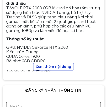
Giới thiệu
T-WOLF RTX 2060 6GB là card đồ họa tầm trung
sử dụng kiến trúc NVIDIA Turing, hỗ trợ Ray
Tracing và DLSS giúp tăng hiệu năng khi chơi
game. Thiết kế tản nhiệt 2 quạt giúp card hoạt
động ổn định, phù hợp cho các cấu hình PC
Card màn hình (VGA) Gigabyte
750Ti 2GB DDR5 2 Fan (QSD)
gaming 1080p và làm việc đồ họa cơ bản.
990.000đ
1.100.000đ
Thông số kỹ thuật
-10%
GPU: NVIDIA GeForce RTX 2060
Kiến trúc: Turing
CUDA Cores: 1920
Bộ nhớ: 6GB GDDR6
Card màn hình MSI GeForce GTX
Bus bộ nhớ: 192-bit
Xem thêm nội dung
1050Ti 4GB GDDR5 (QSD)
Tốc độ bộ nhớ: 14 Gbps
Base Clock: ~1365 MHz
1.950.000đ
2.190.000đ
Boost Clock: ~1680 MHz
-11%
Chuẩn giao tiếp: PCIe 3.0
DirectX: 12 Ultimate
ĐĂNG KÝ NHẬN THÔNG TIN
Độ phân giải tối đa: 7680 × 4320 (8K) ()
Tản nhiệt & thiết kế
Card màn hình MSI RTX5060
8GB Shadow2X OC GDDR7