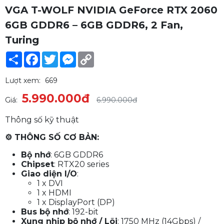
VGA T-WOLF NVIDIA GeForce RTX 2060
6GB GDDR6 – 6GB GDDR6, 2 Fan,
Turing
Share
Facebook
Twitter
Messenger
Copy
Link
Lượt xem:
669
5.990.000đ
Giá:
6.990.000đ
Thông số kỹ thuật
⚙ THÔNG SỐ CƠ BẢN:
Bộ nhớ
: 6GB GDDR6
Chipset
: RTX20 series
Giao diện I/O
:
1 x DVI
1 x HDMI
1 x DisplayPort (DP)
Bus bộ nhớ
: 192-bit
Xung nhịp bộ nhớ / Lõi
: 1750 MHz (14Gbps) /