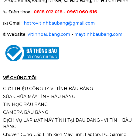
📍 Đ
/c: Số 38, Đường N1-5B, Xã Bàu Bàng, TP Hồ Chí Minh
Card màn hình (VGA) Gigabyte
📞
Điện thoại:
0818 012 018 - 0961 060 616
750Ti 2GB DDR5 2 Fan (QSD)
990.000đ
1.100.000đ
✉️
Gmail:
hotrovitinhbaubang@gmail.com
-10%
🌐
Website:
vitinhbaubang.com
-
maytinhbaubang.com
Card màn hình MSI GeForce GTX
1050Ti 4GB GDDR5 (QSD)
1.950.000đ
2.190.000đ
-11%
VỀ CHÚNG TÔI
GIỚI THIỆU CÔNG TY VI TÍNH BÀU BÀNG
SỬA CHỮA MÁY TÍNH BÀU BÀNG
Card màn hình MSI RTX5060
TIN HỌC BÀU BÀNG
8GB Shadow2X OC GDDR7
CAMERA BÀU BÀNG
9.290.000đ
DỊCH VỤ LẮP ĐẶT MÁY TÍNH TẠI BÀU BÀNG - VI TÍNH BÀU
BÀNG
Chuyên Cung Cấp Linh Kiện Máy Tính, Laptop, PC Gaming