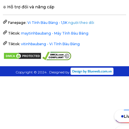
❇️ Hỗ trợ đổi và nâng cấp
Fanepage:
Vi Tính Bàu Bàng - 1,5K
người theo dõi
Tiktok:
maytinhbaubang - Máy Tính Bàu Bàng
Tiktok:
vitinhbaubang - Vi Tính Bàu Bàng
Copyright © 2024 . Designed by
Li