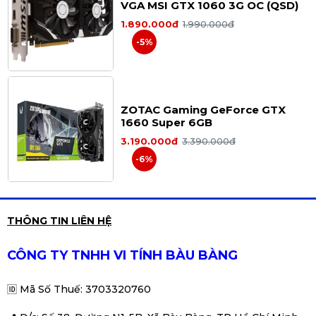
VGA MSI GTX 1060 3G OC (QSD)
1.890.000đ
1.990.000đ
-5%
ZOTAC Gaming GeForce GTX
1660 Super 6GB
3.190.000đ
3.390.000đ
-6%
Card màn hình VGA gigabyte gtx
THÔNG TIN LIÊN HỆ
750ti 2gb ram ddr5 (QSD)
950.000đ
990.000đ
CÔNG TY TNHH VI TÍNH BÀU BÀNG
-4%
🆔
Mã Số Thuế: 3703320760