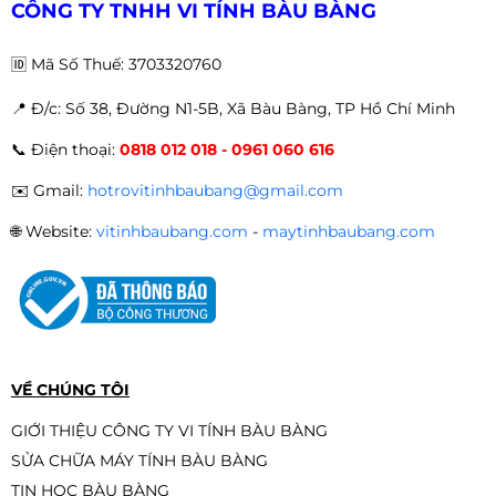
CÔNG TY TNHH VI TÍNH BÀU BÀNG
🆔
Mã Số Thuế: 3703320760
📍 Đ
/c: Số 38, Đường N1-5B, Xã Bàu Bàng, TP Hồ Chí Minh
📞
Điện thoại:
0818 012 018 - 0961 060 616
✉️
Gmail:
hotrovitinhbaubang@gmail.com
🌐
Website:
vitinhbaubang.com
-
maytinhbaubang.com
VỀ CHÚNG TÔI
GIỚI THIỆU CÔNG TY VI TÍNH BÀU BÀNG
SỬA CHỮA MÁY TÍNH BÀU BÀNG
TIN HỌC BÀU BÀNG