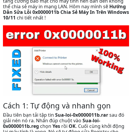
tăng cường bảo mật cho máy tính nên dẫn đến không
thể chia sẻ máy in mạng LAN. Hôm nay mình sẽ
Hướng
Dẫn Sửa Lỗi 0x0000011b Chia Sẻ Máy In Trên Windows
10/11
chi tiết nhất !
Cách 1: Tự động và nhanh gọn
Đầu tiên bạn tải tập tin
Sua-loi-0x0000011b.rar
sau đó
giải nén nó ra. Nhấn đúp chuột vào
Sua-loi-
0x0000011b.reg
chọn
Yes
rồi
OK
. Cuối cùng khởi động
lại máy tính là xong. Nó sẽ tự động sửa Registry cho