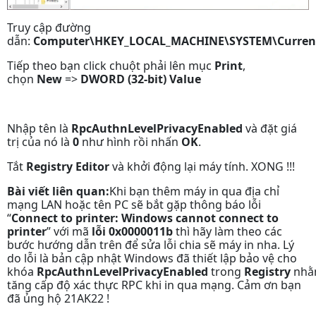
Truy cập đường
dẫn:
Computer\HKEY_LOCAL_MACHINE\SYSTEM\CurrentC
Tiếp theo bạn click chuột phải lên mục
Print
,
chọn
New
=>
DWORD (32-bit) Value
Nhập tên là
RpcAuthnLevelPrivacyEnabled
và đặt giá
trị của nó là
0
như hình rồi nhấn
OK
.
Tắt
Registry Editor
và khởi động lại máy tính. XONG !!!
Bài viết liên quan:
Khi bạn thêm máy in qua địa chỉ
mạng LAN hoặc tên PC sẽ bắt gặp thông báo lỗi
“
Connect to printer: Windows cannot connect to
printer
” với mã
lỗi 0x0000011b
thì hãy làm theo các
bước hướng dẫn trên để sửa lỗi chia sẽ máy in nha. Lý
do lỗi là bản cập nhật Windows đã thiết lập bảo vệ cho
khóa
RpcAuthnLevelPrivacyEnabled
trong
Registry
nhằ
tăng cấp độ xác thực RPC khi in qua mạng. Cảm ơn bạn
đã ủng hộ 21AK22 !