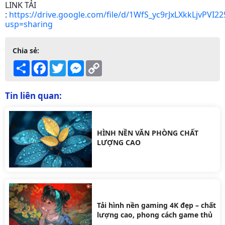
LINK TẢI
:
https://drive.google.com/file/d/1WfS_yc9rJxLXkkLjvPVI2
usp=sharing
Chia sẻ:
Share
Facebook
Twitter
Messenger
Copy
Link
Tin liên quan:
HÌNH NỀN VĂN PHÒNG CHẤT
LƯỢNG CAO
Tải hình nền gaming 4K đẹp – chất
lượng cao, phong cách game thủ