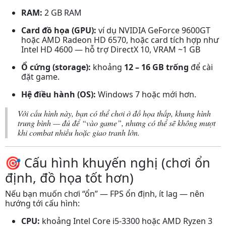
RAM:
2 GB RAM
Card đồ họa (GPU):
ví dụ NVIDIA GeForce 9600GT
hoặc AMD Radeon HD 6570, hoặc card tích hợp như
Intel HD 4600 — hỗ trợ DirectX 10, VRAM ~1 GB
Ổ cứng (storage):
khoảng
12 – 16 GB trống
để cài
đặt game.
Hệ điều hành (OS):
Windows 7 hoặc mới hơn.
Với cấu hình này, bạn có thể chơi ở đồ họa thấp, khung hình
trung bình — đủ để “vào game”, nhưng có thể sẽ không mượt
khi combat nhiều hoặc giao tranh lớn.
🎯 Cấu hình khuyến nghị (chơi ổn
định, đồ họa tốt hơn)
Nếu bạn muốn chơi “ổn” — FPS ổn định, ít lag — nên
hướng tới cấu hình:
CPU:
khoảng Intel Core i5‑3300 hoặc AMD Ryzen 3