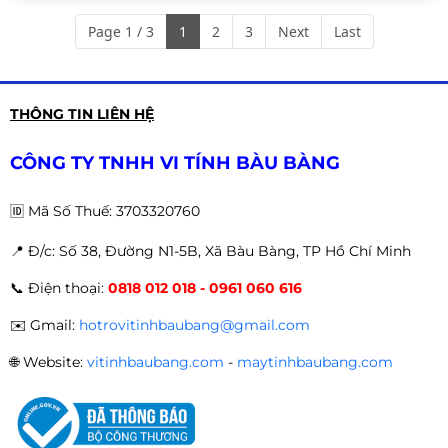
Page 1 / 3
1
2
3
Next
Last
THÔNG TIN LIÊN HỆ
CÔNG TY TNHH VI TÍNH BÀU BÀNG
🆔
Mã Số Thuế: 3703320760
📍 Đ
/c: Số 38, Đường N1-5B, Xã Bàu Bàng, TP Hồ Chí Minh
📞
Điện thoại:
0818 012 018 - 0961 060 616
✉️
Gmail:
hotrovitinhbaubang@gmail.com
🌐
Website:
vitinhbaubang.com
-
maytinhbaubang.com