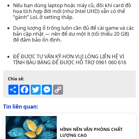
Nếu bạn dùng laptop hoặc máy cũ, đôi khi card đồ
họa tích hợp đời mới (như Intel UHD) vẫn có thể
“gánh” LoL ở setting thấp.
Dung lượng ổ trống luôn cần đủ để cài game và các
bản cập nhật — nên để dư một ít (tối thiểu 20 GB)
để đảm bảo ổn định.
ĐỂ ĐƯỢC TƯ VẤN KỸ HƠN VUI LÒNG LIÊN HỆ VI
TÍNH BÀU BÀNG ĐỂ ĐƯỢC HỖ TRỢ 0961 060 616
Chia sẻ:
Share
Facebook
Twitter
Messenger
Copy
Link
Tin liên quan:
HÌNH NỀN VĂN PHÒNG CHẤT
LƯỢNG CAO