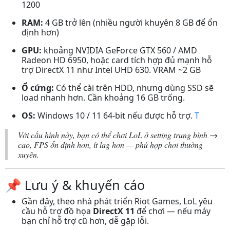
1200
RAM:
4 GB trở lên (nhiều người khuyên 8 GB để ổn
định hơn)
GPU:
khoảng NVIDIA GeForce GTX 560 / AMD
Radeon HD 6950, hoặc card tích hợp đủ mạnh hỗ
trợ DirectX 11 như Intel UHD 630. VRAM ~2 GB
Ổ cứng:
Có thể cài trên HDD, nhưng dùng SSD sẽ
load nhanh hơn. Cần khoảng 16 GB trống.
OS:
Windows 10 / 11 64-bit nếu được hỗ trợ.
T
Với cấu hình này, bạn có thể chơi LoL ở setting trung bình →
cao, FPS ổn định hơn, ít lag hơn — phù hợp chơi thường
xuyên.
📌 Lưu ý & khuyến cáo
Gần đây, theo nhà phát triển Riot Games, LoL yêu
cầu hỗ trợ đồ họa
DirectX 11
để chơi — nếu máy
bạn chỉ hỗ trợ cũ hơn, dễ gặp lỗi.