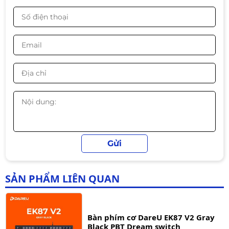
nóng.
-16%
Sản phẩm này đã được thử nghiệm và xác nhận trên
hệ thống Dell.
Có các phím nóng đa phương tiện giúp cho việc
Bàn Phím Giả Cơ Gaming MAGIC K-
thao tác thuận tiện dễ dàng hơn như play, pause,
01L MIX LED Rainbow | Fullsize Có
rewind, fast or volume.
Numpad
390.000đ
320.000đ
-18%
Bàn phím Văn Phòng Dareu LK185
290.000đ
250.000đ
-14%
SẢN PHẨM LIÊN QUAN
Bàn phím cơ DareU EK87 V2 Gray
Black PBT Dream switch