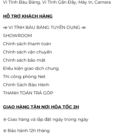
Vi Tính Bàu Bàng, Vi Tính Gần Đây, Máy In, Camera
Bàn Phím Giả Cơ Gaming MAGIC K-
01L MIX LED Rainbow | Fullsize Có
HỖ TRỢ KHÁCH HÀNG
Numpad
390.000đ
320.000đ
📣 VI TÍNH BÀU BÀNG TUYỂN DỤNG 📣
-18%
SHOWROOM
Chính sách thanh toán
Chính sách vận chuyển
Bàn phím Văn Phòng Dareu LK185
Chính sách bảo mật
290.000đ
250.000đ
Điều kiện giao dịch chung
-14%
Thi công phòng Net
Chính Sách Bảo Hành
THANH TOÁN TRẢ GÓP
GIAO HÀNG TẬN NƠI HỎA TỐC 2H
❇️ Giao hàng và lắp đặt ngày trong ngày
❇️ Bảo hành 12h tháng