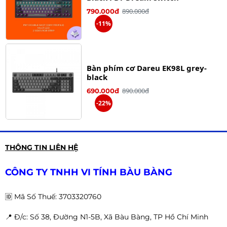
890.000đ
790.000đ
-11%
Bàn phím cơ Dareu EK98L grey-
black
890.000đ
690.000đ
-22%
Bàn phím Mechanics Darkflash
THÔNG TIN LIÊN HỆ
DK100
690.000đ
570.000đ
CÔNG TY TNHH VI TÍNH BÀU BÀNG
-17%
🆔
Mã Số Thuế: 3703320760
📍 Đ
/c: Số 38, Đường N1-5B, Xã Bàu Bàng, TP Hồ Chí Minh
Bàn phím cơ gaming AULA S2022