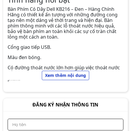
Bàn Phím Có Dây Dell KB216 – Đen – Hàng Chính
Hãng có thiết kế ấn tượng với những đường cong
tạo nên một dáng vẻ thời trang và hiện đại. Bàn
phím thông minh với các lỗ thoát nước hiệu quả,
bảo vệ bàn phím an toàn khỏi các sự cố tràn chất
lỏng một cách an toàn.
Cổng giao tiếp USB.
Màu đen bóng.
Có đường thoát nước lớn hơn giúp việc thoát nước
dễ dàng nhanh chóng, không đọng nước trên bàn
BÀN PHÍM NEWMEN E007
Xem thêm nội dung
phím.
220.000đ
170.000đ
Dây 2m.
-23%
Có 6 miếng đệm cao su phía dưới bán phím để
tránh trượt trong quá trình sử dụng.
ĐĂNG KÝ NHẬN THÔNG TIN
Các phím được bố trí theo công nghệ Zero Degree
Bàn phím chơi game cơ EDRA
Titl không gây tiếng ồn khi sử dụng.
EK375PRO
Tính năng PLUS and PLAY dễ dàn tích hợp các phím
1.290.000đ
1.090.000đ