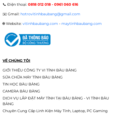
📞
Điện thoại:
0818 012 018 - 0961 060 616
Màu Hồng/Trắng/Đen/Xanh (Blue
switch, USB, LED Rainbow)
690.000đ
650.000đ
✉️
Gmail:
hotrovitinhbaubang@gmail.com
-6%
🌐
Website:
vitinhbaubang.com
-
maytinhbaubang.com
BÀN PHÍM NEWMEN E007
220.000đ
170.000đ
-23%
VỀ CHÚNG TÔI
GIỚI THIỆU CÔNG TY VI TÍNH BÀU BÀNG
SỬA CHỮA MÁY TÍNH BÀU BÀNG
Bàn phím chơi game cơ EDRA
TIN HỌC BÀU BÀNG
EK375PRO
CAMERA BÀU BÀNG
1.290.000đ
1.090.000đ
DỊCH VỤ LẮP ĐẶT MÁY TÍNH TẠI BÀU BÀNG - VI TÍNH BÀU
-16%
BÀNG
Chuyên Cung Cấp Linh Kiện Máy Tính, Laptop, PC Gaming