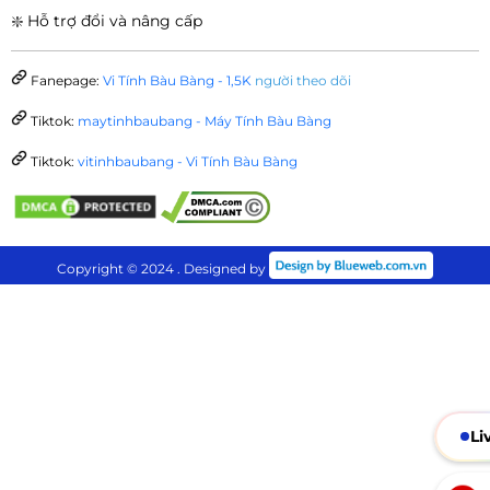
❇️ Hỗ trợ đổi và nâng cấp
Fanepage:
Vi Tính Bàu Bàng - 1,5K
người theo dõi
Tiktok:
maytinhbaubang - Máy Tính Bàu Bàng
Tiktok:
vitinhbaubang - Vi Tính Bàu Bàng
Copyright © 2024 . Designed by
Li