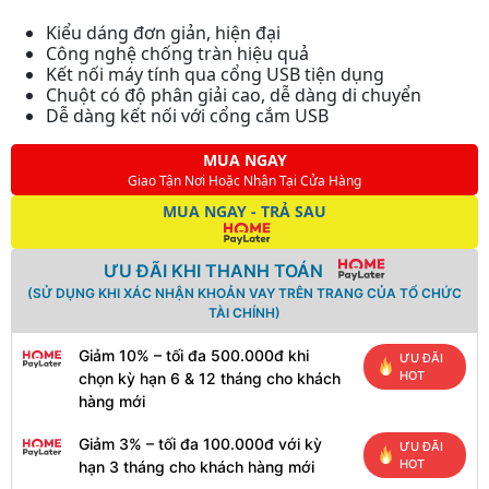
Kiểu dáng đơn giản, hiện đại
Công nghệ chống tràn hiệu quả
Kết nối máy tính qua cổng USB tiện dụng
Chuột có độ phân giải cao, dễ dàng di chuyển
Dễ dàng kết nối với cổng cắm USB
MUA NGAY
Giao Tận Nơi Hoặc Nhận Tại Cửa Hàng
MUA NGAY - TRẢ SAU
ƯU ĐÃI KHI THANH TOÁN
(SỬ DỤNG KHI XÁC NHẬN KHOẢN VAY TRÊN TRANG CỦA TỔ CHỨC
TÀI CHÍNH)
Giảm 10% – tối đa 500.000đ khi
ƯU ĐÃI
HOT
chọn kỳ hạn 6 & 12 tháng cho khách
hàng mới
Giảm 3% – tối đa 100.000đ với kỳ
ƯU ĐÃI
HOT
hạn 3 tháng cho khách hàng mới