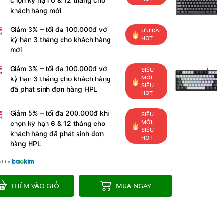
chọn kỳ hạn 6 & 12 tháng cho
khách hàng mới
Giảm 3% – tối đa 100.000đ với
ƯU ĐÃI
HOT
kỳ hạn 3 tháng cho khách hàng
mới
Giảm 3% – tối đa 100.000đ với
SIÊU
MỚI,
kỳ hạn 3 tháng cho khách hàng
SIÊU
đã phát sinh đơn hàng HPL
HOT
Giảm 5% – tối đa 200.000đ khi
SIÊU
MỚI,
chọn kỳ hạn 6 & 12 tháng cho
SIÊU
khách hàng đã phát sinh đơn
HOT
hàng HPL
ed by
THÊM VÀO GIỎ
MUA NGAY