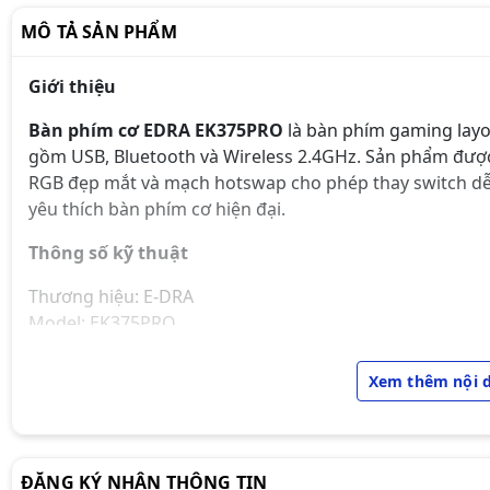
MÔ TẢ SẢN PHẨM
Giới thiệu
Bàn phím cơ EDRA EK375PRO
là bàn phím gaming layo
gồm USB, Bluetooth và Wireless 2.4GHz. Sản phẩm được
RGB đẹp mắt và mạch hotswap cho phép thay switch d
yêu thích bàn phím cơ hiện đại.
Thông số kỹ thuật
Thương hiệu: E-DRA
Model: EK375PRO
Loại bàn phím: Bàn phím cơ gaming
Số phím: 81 phím (layout 75%)
Xem thêm nội 
Kết nối: USB / Bluetooth / Wireless 2.4GHz
Cổng kết nối: USB Type-C
Switch: E-DRA Red / Blue / Brown
Keycap: PBT Doubleshot
ĐĂNG KÝ NHẬN THÔNG TIN