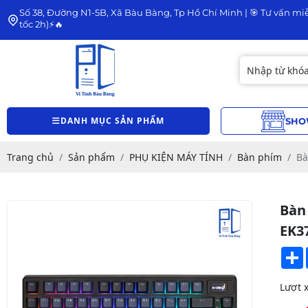
Số 38, Đường N1-5B, Xã Bàu Bàng, Tp Hồ Chí Minh | 🎯 Tư vấn miễ
tốc 2h)⚡🔥
DANH MỤC SẢN PHẨM
SHO
Trang chủ
Sản phẩm
PHỤ KIỆN MÁY TÍNH
Bàn phím
Bà
Bàn
EK3
Lượt 