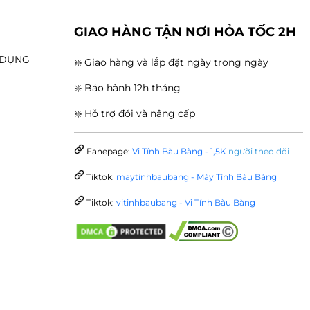
G
GIAO HÀNG TẬN NƠI HỎA TỐC 2H
N DỤNG
❇️ Giao hàng và lắp đặt ngày trong ngày
❇️ Bảo hành 12h tháng
❇️ Hỗ trợ đổi và nâng cấp
Fanepage:
Vi Tính Bàu Bàng - 1,5K
người theo dõi
Tiktok:
maytinhbaubang - Máy Tính Bàu Bàng
Tiktok:
vitinhbaubang - Vi Tính Bàu Bàng