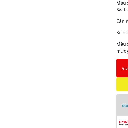
Màu s
Switc
Cân n
Kích
Màu 
mức 
Gia
(S