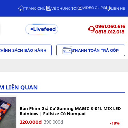
VIDEO CLIPS
TRANG CHỦ
VỀ CHÚNG TÔI
LIÊN HỆ
0961.060.616
Livefeed
0818.012.018
CHÍNH SÁCH BẢO HÀNH
THANH TOÁN TRẢ GÓP
M LIÊN QUAN
Bàn Phím Giả Cơ Gaming MAGIC K-01L MIX LED
Rainbow | Fullsize Có Numpad
390.000đ
320.000đ
-18%