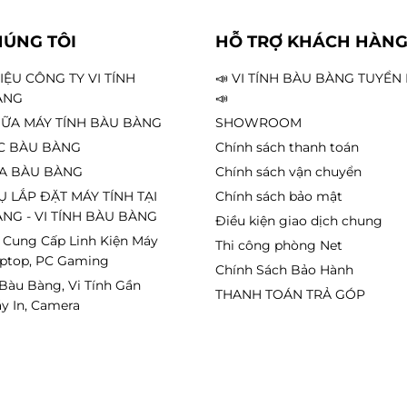
HÚNG TÔI
HỖ TRỢ KHÁCH HÀN
HIỆU CÔNG TY VI TÍNH
📣 VI TÍNH BÀU BÀNG TUYỂ
ÀNG
📣
ỮA MÁY TÍNH BÀU BÀNG
SHOWROOM
C BÀU BÀNG
Chính sách thanh toán
A BÀU BÀNG
Chính sách vận chuyển
Ụ LẮP ĐẶT MÁY TÍNH TẠI
Chính sách bảo mật
NG - VI TÍNH BÀU BÀNG
Điều kiện giao dịch chung
 Cung Cấp Linh Kiện Máy
Thi công phòng Net
aptop, PC Gaming
Chính Sách Bảo Hành
 Bàu Bàng, Vi Tính Gần
THANH TOÁN TRẢ GÓP
y In, Camera