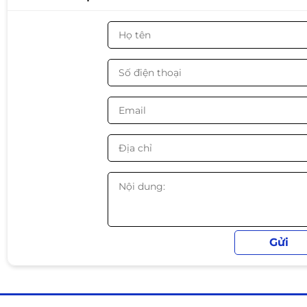
LED: RGB
Pin: ~4000mAh
Kích thước: 323 × 140 × 48.5 mm
Trọng lượng: ~811 g
Thiết kế & tính năng
• Layout 75% nhỏ gọn giúp tiết kiệm diện tích bàn
• Hỗ trợ
hotswap 5 pin
dễ thay switch theo ý thích
• Keycap PBT doubleshot bền, chống mòn ký tự
• LED RGB nhiều hiệu ứng ánh sáng đẹp mắt
• Tích hợp màn hình TFT hiển thị và tùy chỉnh bằng ph
• Kết nối 3 chế độ tiện lợi: dây, Bluetooth và wireless 2.
Phù hợp sử dụng
✔ Gaming PC
✔ Setup góc máy tính gọn gàng
✔ Game thủ FPS / MOBA
✔ Người dùng thích bàn phím cơ có RGB và tùy biến ⌨