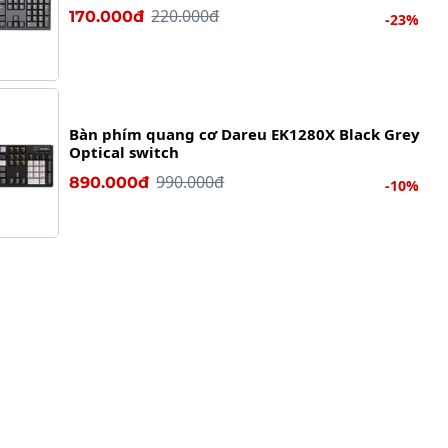
220.000đ
170.000đ
-23%
Bàn phím quang cơ Dareu EK1280X Black Grey
Optical switch
990.000đ
890.000đ
-10%