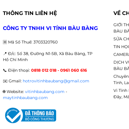
THÔNG TIN LIÊN HỆ
VỀ C
GIỚI T
CÔNG TY TNHH VI TÍNH BÀU BÀNG
BÀU B
SỬA CH
🆔
Mã Số Thuế: 3703320760
TIN HỌ
📍 Đ
/c: Số 38, Đường N1-5B, Xã Bàu Bàng, TP
CAMER
Hồ Chí Minh
DỊCH V
BÀU BÀ
📞
Điện thoại:
0818 012 018 - 0961 060 616
Chuyên
✉️
Gmail:
hotrovitinhbaubang@gmail.com
Tính, L
Vi Tính
🌐
Website:
vitinhbaubang.com
-
Đây, Má
maytinhbaubang.com