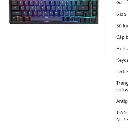
Giá:
Giao 
Số l
Cáp 
Hots
Keyc
Led: 
Trang
soft
Antig
Tương
NT / 