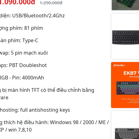
1.090.000đ
1.290.000đ
diện: USB/Bluetooth/2.4Ghz
ượng phím: 81 phím
bàn phím: Type-C
wap: 5 pin mạch xuôi
aps: PBT Doubleshot
RGB - Pin: 4000mAh
 bị màn hình TFT có thể điều chỉnh bằng
ware
hosting: full antishosting keys
 thích hệ điều hành: Windows 98 / 2000 / ME /
XP / win 7,8,10