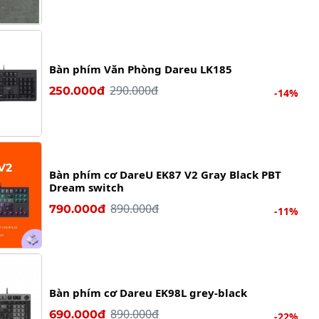
Bàn phím Văn Phòng Dareu LK185
290.000đ
250.000đ
-14%
Bàn phím cơ DareU EK87 V2 Gray Black PBT
Dream switch
890.000đ
790.000đ
-11%
Bàn phím cơ Dareu EK98L grey-black
890.000đ
690.000đ
-22%