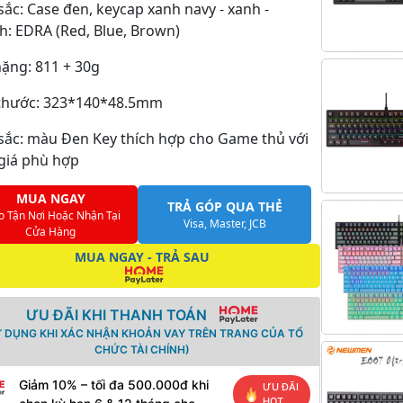
ắc: Case đen, keycap xanh navy - xanh -
h: EDRA (Red, Blue, Brown)
ặng: 811 + 30g
 thước: 323*140*48.5mm
sắc: màu Đen Key thích hợp cho Game thủ với
giá phù hợp
MUA NGAY
TRẢ GÓP QUA THẺ
o Tận Nơi Hoặc Nhận Tại
Visa, Master, JCB
Cửa Hàng
MUA NGAY - TRẢ SAU
ƯU ĐÃI KHI THANH TOÁN
Ử DỤNG KHI XÁC NHẬN KHOẢN VAY TRÊN TRANG CỦA TỔ
CHỨC TÀI CHÍNH)
Giảm 10% – tối đa 500.000đ khi
ƯU ĐÃI
HOT