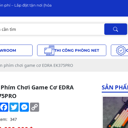
n phí – Lắp đặt tận nơi (hỏa
WROOM
THI CÔNG PHÒNG NET
n phím chơi game cơ EDRA EK375PRO
 Phím Chơi Game Cơ EDRA
SẢN PHẨ
75PRO
Share
Facebook
Twitter
Messenger
Copy
Link
xem:
347