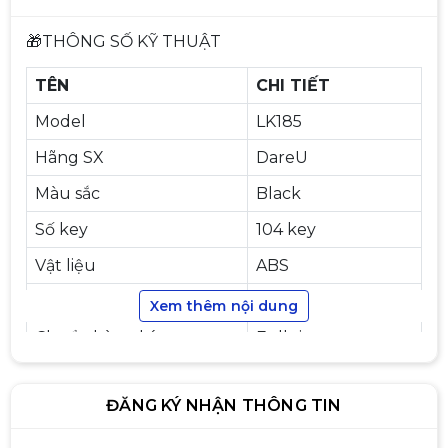
🎁THÔNG SỐ KỸ THUẬT
TÊN
CHI TIẾT
Model
LK185
Bàn phím chơi game cơ EDRA
EK375PRO
Hãng SX
DareU
1.090.000đ
1.290.000đ
Màu sắc
Black
-16%
Số key
104 key
Vật liệu
ABS
Bàn phím quang cơ Dareu
Kết nối
Có dây - USB
Xem thêm nội dung
EK1280X Black Grey Optical
switch
Chuẩn bàn phím
Full size
890.000đ
990.000đ
-10%
ĐĂNG KÝ NHẬN THÔNG TIN