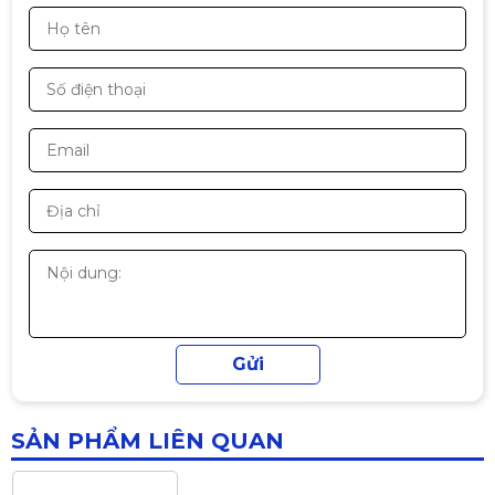
Bàn Phím Giả Cơ Gaming MAGIC
Bàn phím Dareu LK185 USB Black
K-01L MIX LED Rainbow | Fullsize
Có Numpad
320.000đ
390.000đ
Thiết kế
-18%
Bàn phím Dareu LK185 có thiết kế đơn giản, kiểu
dáng mỏng, thông dụng với vỏ được làm bằng
chất liệu nhựa bền, cao cấp và được phủ một lớp
Bàn phím cơ DareU EK87 V2 Gray
sơn màu đen chống bụi bảo vệ bàn phím khỏi
Black PBT Dream switch
những chấn động bất chợt, giảm thiểu thiệt hại
cho các linh kiện bên trong.
790.000đ
890.000đ
-11%
Bàn phím Dareu LK185 có thiết kế kiểu dáng full
layout với đầy đủ 104 phím, các phím đươc thiết
kế mỏng, nhẹ cùng với độ đàn hồi tốt, dễ dàng
Bàn phím cơ Dareu EK98L grey-
gõ trên đầu ngón tay mang lại cảm giác thoải mái
black
cho người dùng khi sử dụng, không gây mỏi,
690.000đ
890.000đ
nhức tay khi làm việc trong thời gian dài. Các ký
tự trên phím được khắc trạm bằng laser chống
-22%
SẢN PHẨM LIÊN QUAN
mờ, tồn tại lâu dài với thời gian thích hợp cho
người dùng có nhu cầu đánh máy liên tục,
không gây ảnh hưởng đến quá trình làm việc.