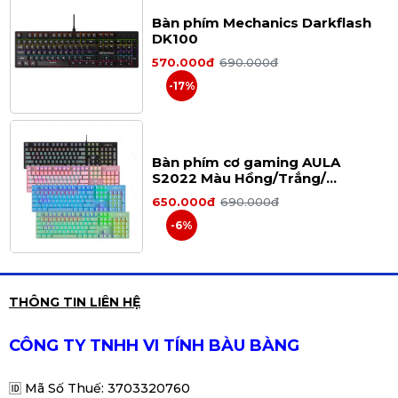
Bàn phím Mechanics Darkflash
DK100
Bàn phím Dareu LK185 sử dụng kết nối cổng
570.000đ
690.000đ
USB thông dụng, dễ dàng kết nối, không gây
-17%
khó khăn cho người dùng khi tìm ổ kết nối. Dây
cáp được làm bằng chất liệu cao su bền, dẻo
giúp cho người dùng có thể quấn, gấp gọn gàng
khi sử dụng trong văn phòng làm việc và bảo vệ
an toàn cho các lõi dây bên trong không bị hư
Bàn phím cơ gaming AULA
hại.
S2022 Màu Hồng/Trắng/
Đen/Xanh (Blue switch, USB, LED
650.000đ
690.000đ
Rainbow)
-6%
THÔNG TIN LIÊN HỆ
BÀN PHÍM NEWMEN E007
170.000đ
220.000đ
CÔNG TY TNHH VI TÍNH BÀU BÀNG
-23%
🆔
Mã Số Thuế: 3703320760