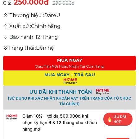
250.000đ
Giá:
290.000đ
💠 Thương hiệu :DareU
💠 Xuất xứ :Chính hãng
💠 Bảo hành :12 Tháng
💠Trạng thái :Liên hệ
MUA NGAY
Giao Tận Nơi Hoặc Nhận Tại Cửa Hàng
MUA NGAY - TRẢ SAU
ƯU ĐÃI KHI THANH TOÁN
(SỬ DỤNG KHI XÁC NHẬN KHOẢN VAY TRÊN TRANG CỦA TỔ CHỨC
TÀI CHÍNH)
Giảm 10% – tối đa 500.000đ khi
ƯU ĐÃI
HOT
chọn kỳ hạn 6 & 12 tháng cho khách
hàng mới