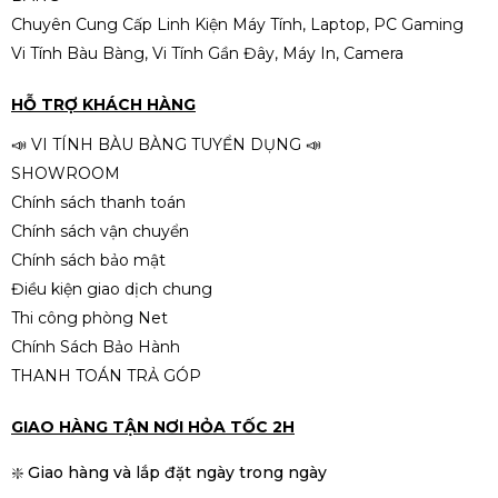
Chuyên Cung Cấp Linh Kiện Máy Tính, Laptop, PC Gaming
Vi Tính Bàu Bàng, Vi Tính Gần Đây, Máy In, Camera
Bàn phím cơ DareU EK87 V2 Gray
Black PBT Dream switch
HỖ TRỢ KHÁCH HÀNG
790.000đ
890.000đ
📣 VI TÍNH BÀU BÀNG TUYỂN DỤNG 📣
-11%
SHOWROOM
Chính sách thanh toán
Chính sách vận chuyển
Chính sách bảo mật
Điều kiện giao dịch chung
Thi công phòng Net
Chính Sách Bảo Hành
THANH TOÁN TRẢ GÓP
GIAO HÀNG TẬN NƠI HỎA TỐC 2H
❇️ Giao hàng và lắp đặt ngày trong ngày