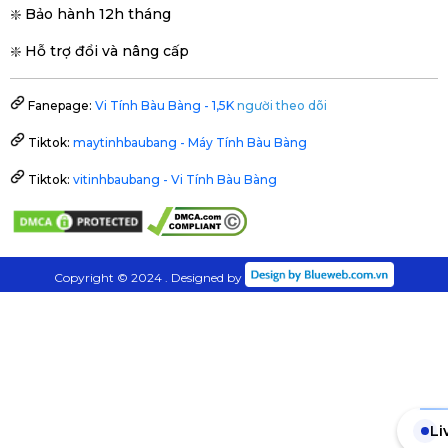
❇️ Bảo hành 12h tháng
❇️ Hỗ trợ đổi và nâng cấp
Fanepage:
Vi Tính Bàu Bàng - 1,5K
người theo dõi
Tiktok:
maytinhbaubang - Máy Tính Bàu Bàng
Tiktok:
vitinhbaubang - Vi Tính Bàu Bàng
Copyright © 2024 . Designed by
Li