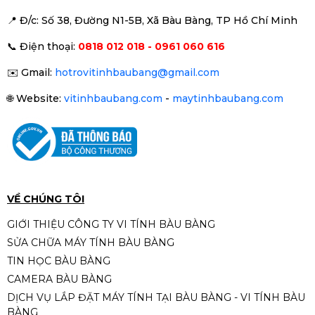
📍 Đ
/c: Số 38, Đường N1-5B, Xã Bàu Bàng, TP Hồ Chí Minh
Bàn phím chơi game cơ EDRA
📞
Điện thoại:
0818 012 018 - 0961 060 616
EK375PRO
1.090.000đ
1.290.000đ
✉️
Gmail:
hotrovitinhbaubang@gmail.com
-16%
🌐
Website:
vitinhbaubang.com
-
maytinhbaubang.com
Bàn phím quang cơ Dareu
EK1280X Black Grey Optical
switch
890.000đ
990.000đ
-10%
VỀ CHÚNG TÔI
GIỚI THIỆU CÔNG TY VI TÍNH BÀU BÀNG
SỬA CHỮA MÁY TÍNH BÀU BÀNG
Bàn Phím Giả Cơ Gaming MAGIC
TIN HỌC BÀU BÀNG
K-01L MIX LED Rainbow | Fullsize
CAMERA BÀU BÀNG
Có Numpad
320.000đ
390.000đ
DỊCH VỤ LẮP ĐẶT MÁY TÍNH TẠI BÀU BÀNG - VI TÍNH BÀU
-18%
BÀNG