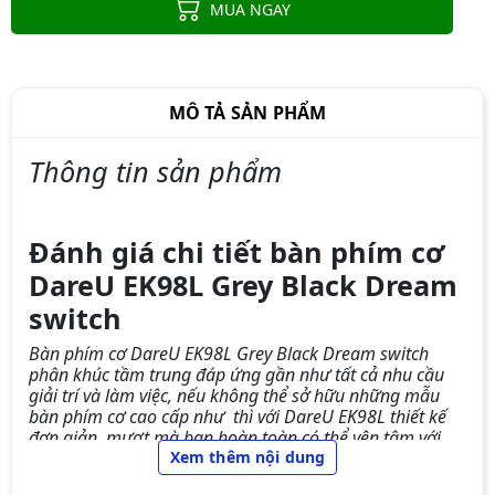
MUA NGAY
MÔ TẢ SẢN PHẨM
Thông tin sản phẩm
Đánh giá chi tiết bàn phím cơ
Bàn phím chơi game cơ EDRA
DareU EK98L Grey Black Dream
EK375PRO
switch
1.290.000đ
1.090.000đ
-16%
Bàn phím cơ DareU EK98L Grey Black Dream switch
phân khúc tầm trung đáp ứng gần như tất cả nhu cầu
giải trí và làm việc, nếu không thể sở hữu những mẫu
bàn phím cơ cao cấp như
thì với DareU EK98L thiết kế
đơn giản, mượt mà bạn hoàn toàn có thể yên tâm với
Bàn phím quang cơ Dareu EK1280X
lựa chọn này của mình.
Xem thêm nội dung
Black Grey Optical switch
990.000đ
890.000đ