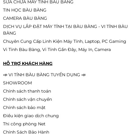
Người muốn có một chiếc bàn phím cơ RGB đẹp
SỬA CHỮA MÁY TÍNH BÀU BÀNG
mắt với giá cả hợp lý.
Bàn Phím Giả Cơ Gaming MAGIC K-
TIN HỌC BÀU BÀNG
01L MIX LED Rainbow | Fullsize Có
Tại GEARVN mẫu bàn phím này được bán với giá
Numpad
CAMERA BÀU BÀNG
390.000đ
320.000đ
khoảng 600.000Đ khách hàng có thể cân nhắc khi
DỊCH VỤ LẮP ĐẶT MÁY TÍNH TẠI BÀU BÀNG - VI TÍNH BÀU
mua hàng hoặc chờ đợi các chiến lược Sale giảm giá
-18%
BÀNG
đặc biệt để sở hữu mẫu bàn phím cơ tuyệt hảo trên.
Chuyên Cung Cấp Linh Kiện Máy Tính, Laptop, PC Gaming
Vi Tính Bàu Bàng, Vi Tính Gần Đây, Máy In, Camera
Bàn phím Văn Phòng Dareu LK185
HỖ TRỢ KHÁCH HÀNG
290.000đ
250.000đ
-14%
📣 VI TÍNH BÀU BÀNG TUYỂN DỤNG 📣
SHOWROOM
Chính sách thanh toán
Chính sách vận chuyển
Chính sách bảo mật
Điều kiện giao dịch chung
Thi công phòng Net
Chính Sách Bảo Hành