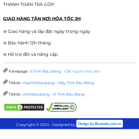
THANH TOÁN TRẢ GÓP
GIAO HÀNG TẬN NƠI HỎA TỐC 2H
❇️ Giao hàng và lắp đặt ngày trong ngày
❇️ Bảo hành 12h tháng
❇️ Hỗ trợ đổi và nâng cấp
Fanepage:
Vi Tính Bàu Bàng - 1,5K
người theo dõi
Tiktok:
maytinhbaubang - Máy Tính Bàu Bàng
Tiktok:
vitinhbaubang - Vi Tính Bàu Bàng
Copyright © 2024 . Designed by