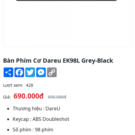
Bàn Phím Cơ Dareu EK98L Grey-Black
Share
Facebook
Twitter
Messenger
Copy
Link
Lượt xem:
428
690.000đ
Giá:
890.000đ
Thương hiệu : DareU
Keycap : ABS Doubleshot
Số phím : 98 phím