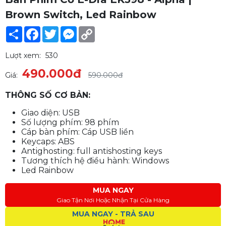
Brown Switch, Led Rainbow
Share
Facebook
Twitter
Messenger
Copy
Link
Lượt xem:
530
490.000đ
Giá:
590.000đ
THÔNG SỐ CƠ BẢN:
Giao diện: USB
Số lượng phím: 98 phím
Cáp bàn phím: Cáp USB liền
Keycaps: ABS
Antighosting: full antishosting keys
Tương thích hệ điều hành: Windows
Led Rainbow
MUA NGAY
Giao Tận Nơi Hoặc Nhận Tại Cửa Hàng
MUA NGAY - TRẢ SAU