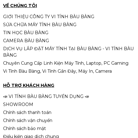
-16%
VỀ CHÚNG TÔI
GIỚI THIỆU CÔNG TY VI TÍNH BÀU BÀNG
SỬA CHỮA MÁY TÍNH BÀU BÀNG
Bàn Phím Giả Cơ Gaming MAGIC
TIN HỌC BÀU BÀNG
K-01L MIX LED Rainbow | Fullsize
CAMERA BÀU BÀNG
Có Numpad
320.000đ
390.000đ
DỊCH VỤ LẮP ĐẶT MÁY TÍNH TẠI BÀU BÀNG - VI TÍNH BÀU
-18%
BÀNG
Chuyên Cung Cấp Linh Kiện Máy Tính, Laptop, PC Gaming
Vi Tính Bàu Bàng, Vi Tính Gần Đây, Máy In, Camera
Bàn phím Văn Phòng Dareu
LK185
HỖ TRỢ KHÁCH HÀNG
250.000đ
290.000đ
📣 VI TÍNH BÀU BÀNG TUYỂN DỤNG 📣
-14%
SHOWROOM
Chính sách thanh toán
Chính sách vận chuyển
Chính sách bảo mật
Điều kiện giao dịch chung