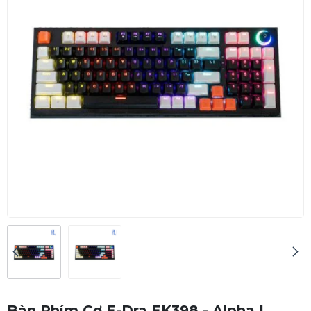
Bàn Phím Cơ E-Dra EK398 - Alpha |