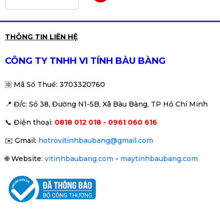
Bàn phím cơ gaming AULA
THÔNG TIN LIÊN HỆ
S2022 Màu Hồng/Trắng/
Đen/Xanh (Blue switch, USB, LED
650.000đ
690.000đ
CÔNG TY TNHH VI TÍNH BÀU BÀNG
Rainbow)
-6%
🆔
Mã Số Thuế: 3703320760
📍 Đ
/c: Số 38, Đường N1-5B, Xã Bàu Bàng, TP Hồ Chí Minh
BÀN PHÍM NEWMEN E007
📞
Điện thoại:
0818 012 018 - 0961 060 616
170.000đ
220.000đ
✉️
Gmail:
hotrovitinhbaubang@gmail.com
-23%
🌐
Website:
vitinhbaubang.com
-
maytinhbaubang.com
Bàn phím chơi game cơ EDRA
EK375PRO
1.090.000đ
1.290.000đ