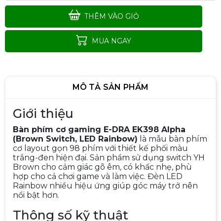
THÊM VÀO GIỎ
MUA NGAY
MÔ TẢ SẢN PHẨM
Giới thiệu
Bàn phím cơ gaming E-DRA EK398 Alpha
(Brown Switch, LED Rainbow)
là mẫu bàn phím
cơ layout gọn 98 phím với thiết kế phối màu
trắng-đen hiện đại. Sản phẩm sử dụng switch YH
BÀN PHÍM NEWMEN E007
Brown cho cảm giác gõ êm, có khấc nhẹ, phù
170.000đ
220.000đ
hợp cho cả chơi game và làm việc. Đèn LED
Rainbow nhiều hiệu ứng giúp góc máy trở nên
-23%
nổi bật hơn.
Thông số kỹ thuật