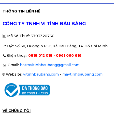
Phù hợp sử dụng
Card màn hình VGA gigabyte gtx
THÔNG TIN LIÊN HỆ
750ti 2gb ram ddr5 (QSD)
✔ Gaming
Full HD rất mượt
✔ Stream game / làm nội dung
950.000đ
990.000đ
CÔNG TY TNHH VI TÍNH BÀU BÀNG
✔ Đồ họa 3D – dựng video
-4%
✔ Game phổ biến:
CS2, PUBG, Apex, GTA V,
🆔
Mã Số Thuế: 3703320760
Warzone
📍 Đ
/c: Số 38, Đường N1-5B, Xã Bàu Bàng, TP Hồ Chí Minh
Card màn hình (VGA) Gigabyte
📞
Điện thoại:
0818 012 018 - 0961 060 616
750Ti 2GB DDR5 2 Fan (QSD)
990.000đ
1.100.000đ
✉️
Gmail:
hotrovitinhbaubang@gmail.com
-10%
🌐
Website:
vitinhbaubang.com
-
maytinhbaubang.com
Card màn hình MSI GeForce GTX
1050Ti 4GB GDDR5 (QSD)
1.950.000đ
2.190.000đ
-11%
VỀ CHÚNG TÔI