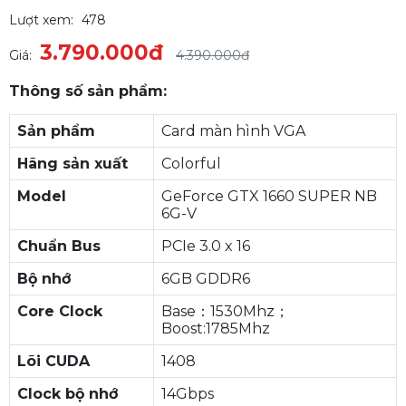
Lượt xem:
478
3.790.000đ
Giá:
4.390.000đ
Thông số sản phẩm:
Sản phẩm
Card màn hình VGA
Hãng sản xuất
Colorful
Model
GeForce GTX 1660 SUPER NB
6G-V
Chuẩn Bus
PCIe 3.0 x 16
Bộ nhớ
6GB GDDR6
Core Clock
Base：1530Mhz；
Boost:1785Mhz
Lõi CUDA
1408
Clock bộ nhớ
14Gbps