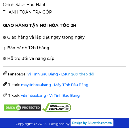
Chính Sách Bảo Hành
THANH TOÁN TRẢ GÓP
GIAO HÀNG TẬN NƠI HỎA TỐC 2H
❇️ Giao hàng và lắp đặt ngày trong ngày
❇️ Bảo hành 12h tháng
❇️ Hỗ trợ đổi và nâng cấp
Fanepage:
Vi Tính Bàu Bàng - 1,5K
người theo dõi
Tiktok:
maytinhbaubang - Máy Tính Bàu Bàng
Tiktok:
vitinhbaubang - Vi Tính Bàu Bàng
Copyright © 2024 . Designed by