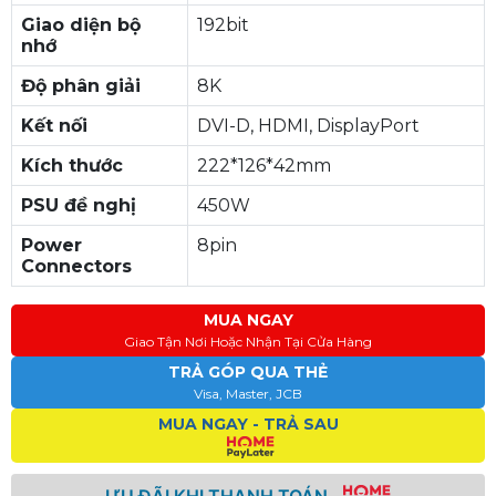
Giao diện bộ
192bit
nhớ
Độ phân giải
8K
Kết nối
DVI-D, HDMI, DisplayPort
Kích thước
222*126*42mm
PSU đề nghị
450W
Power
8pin
Connectors
MUA NGAY
Giao Tận Nơi Hoặc Nhận Tại Cửa Hàng
TRẢ GÓP QUA THẺ
Visa, Master, JCB
MUA NGAY - TRẢ SAU