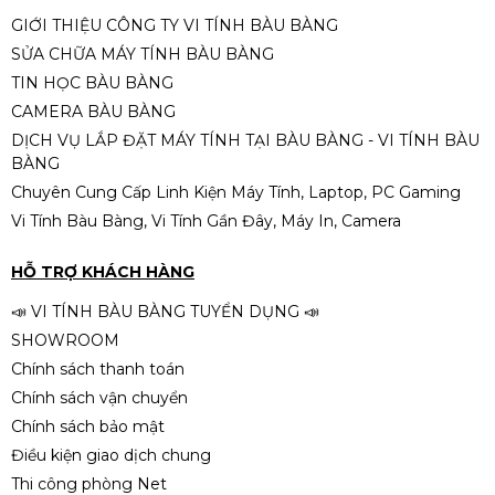
GIỚI THIỆU CÔNG TY VI TÍNH BÀU BÀNG
SỬA CHỮA MÁY TÍNH BÀU BÀNG
Card màn hình MSI RTX5060
TIN HỌC BÀU BÀNG
8GB Shadow2X OC GDDR7
CAMERA BÀU BÀNG
9.290.000đ
DỊCH VỤ LẮP ĐẶT MÁY TÍNH TẠI BÀU BÀNG - VI TÍNH BÀU
BÀNG
Chuyên Cung Cấp Linh Kiện Máy Tính, Laptop, PC Gaming
Vi Tính Bàu Bàng, Vi Tính Gần Đây, Máy In, Camera
VGA Gigabyte RTX 5060
WINDFORCE MAX OC 8GB
HỖ TRỢ KHÁCH HÀNG
(N5060WF2MAX OC-8GD)
9.390.000đ
📣 VI TÍNH BÀU BÀNG TUYỂN DỤNG 📣
SHOWROOM
Chính sách thanh toán
Chính sách vận chuyển
Chính sách bảo mật
Điều kiện giao dịch chung
Thi công phòng Net