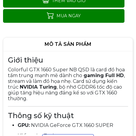
THÊM VÀO GIỎ
MUA NGAY
MÔ TẢ SẢN PHẨM
Giới thiệu
Colorful GTX 1660 Super NB QSD là card đồ họa
tầm trung mạnh mẽ dành cho
gaming Full HD
,
stream và làm đồ họa nhẹ. Card sử dụng kiến
trúc
NVIDIA Turing
, bộ nhớ GDDR6 tốc độ cao
Card màn hình (VGA) Gigabyte
giúp tăng hiệu năng đáng kể so với GTX 1660
750Ti 2GB DDR5 2 Fan (QSD)
thường.
990.000đ
1.100.000đ
-10%
Thông số kỹ thuật
GPU:
NVIDIA GeForce GTX 1660 SUPER
Card màn hình MSI GeForce GTX
Kiến trúc:
Turing