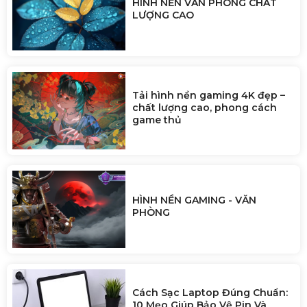
HÌNH NỀN VĂN PHÒNG CHẤT
LƯỢNG CAO
Tải hình nền gaming 4K đẹp –
chất lượng cao, phong cách
game thủ
HÌNH NỀN GAMING - VĂN
PHÒNG
Cách Sạc Laptop Đúng Chuẩn:
10 Mẹo Giúp Bảo Vệ Pin Và