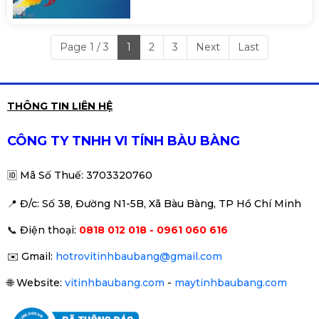
Page 1 / 3
1
2
3
Next
Last
THÔNG TIN LIÊN HỆ
CÔNG TY TNHH VI TÍNH BÀU BÀNG
🆔
Mã Số Thuế: 3703320760
📍 Đ
/c: Số 38, Đường N1-5B, Xã Bàu Bàng, TP Hồ Chí Minh
📞
Điện thoại:
0818 012 018 - 0961 060 616
✉️
Gmail:
hotrovitinhbaubang@gmail.com
🌐
Website:
vitinhbaubang.com
-
maytinhbaubang.com