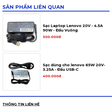
SẢN PHẨM LIÊN QUAN
Sạc Laptop Lenovo 20V - 4.5A
90W - Đầu Vuông
300.000đ
Sạc dùng cho lenovo 65W 20V-
3.25A - Đầu USB-C
400.000đ
Sạc laptop Acer 19V-4.74A 90W
THÔNG TIN LIÊN HỆ
chân 5.5*1.7mm - Đầu Thường