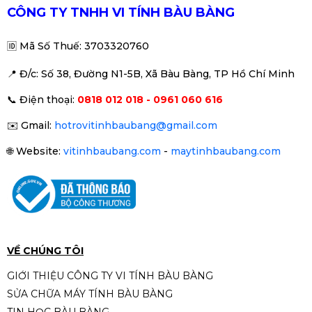
280.000đ
CÔNG TY TNHH VI TÍNH BÀU BÀNG
🆔
Mã Số Thuế: 3703320760
📍 Đ
/c: Số 38, Đường N1-5B, Xã Bàu Bàng, TP Hồ Chí Minh
SẠC ACER 19V-3.42A-3.0*1.1mm -
📞
Điện thoại:
0818 012 018 - 0961 060 616
Đầu nhỏ
250.000đ
✉️
Gmail:
hotrovitinhbaubang@gmail.com
🌐
Website:
vitinhbaubang.com
-
maytinhbaubang.com
Sạc Lenovo 170W 20 8.5A - Đầu
USB Pin
970.000đ
VỀ CHÚNG TÔI
GIỚI THIỆU CÔNG TY VI TÍNH BÀU BÀNG
SỬA CHỮA MÁY TÍNH BÀU BÀNG
Sạc dùng cho Asus 19V-4.74A -