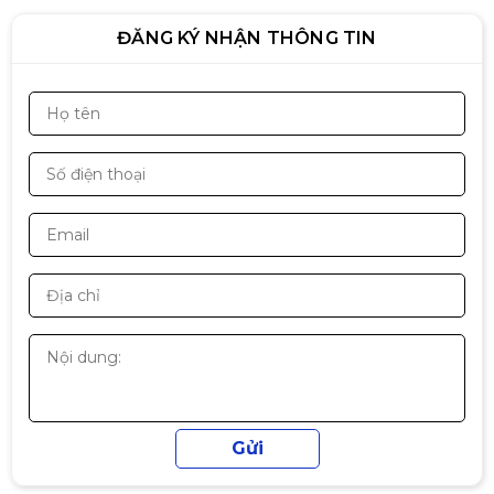
ĐĂNG KÝ NHẬN THÔNG TIN
Sạc dùng cho Asus 19V-4.74A -
Đầu Trung
290.000đ
Sạc Laptop Lenovo 20V 3.25A
65W 4.0 x 1.7mm - Đầu nhỏ
320.000đ
trix G531 G531G G531GD,…
Sạc Laptop LENOVO 20V-4.5A-
90W Chân kim to
320.000đ