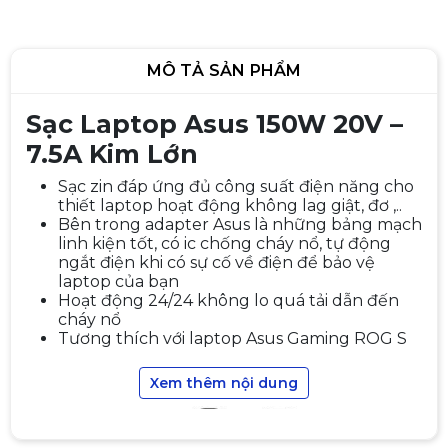
MÔ TẢ SẢN PHẨM
Sạc Laptop Asus 150W 20V –
7.5A Kim Lớn
Sạc zin đáp ứng đủ công suất điện năng cho
thiết laptop hoạt động không lag giật, đơ ,..
SẠC ACER 19V-3.42A-3.0*1.1mm -
Bên trong adapter Asus là những bảng mạch
Đầu nhỏ
linh kiện tốt, có ic chống cháy nổ, tự động
250.000đ
ngắt điện khi có sự cố về điện để bảo vệ
laptop của bạn
Hoạt động 24/24 không lo quá tải dẫn đến
cháy nổ
Tương thích với laptop Asus Gaming ROG S
Sạc Lenovo 170W 20 8.5A - Đầu
Xem thêm nội dung
USB Pin
970.000đ