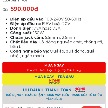
Lượt xem:
451
590.000đ
Giá:
Điện áp đầu vào:
100-240V, 50-60Hz
Điện áp đầu ra:
19.5V hoặc 20V
Dòng điện:
7.7A hoặc 7.5A
Công suất:
150W
Chuẩn jack cắm:
5.5mm x 2.5mm
Chất liệu dây:
Lõi đồng nguyên chất, chống rối,
bền bỉ
Công nghệ bảo vệ:
Quá áp, quá dòng, quá
nhiệt, ngắn mạch
MUA NGAY
Giao Tận Nơi Hoặc Nhận Tại Cửa Hàng
MUA NGAY - TRẢ SAU
ƯU ĐÃI KHI THANH TOÁN
(SỬ DỤNG KHI XÁC NHẬN KHOẢN VAY TRÊN TRANG CỦA TỔ CHỨC
TÀI CHÍNH)