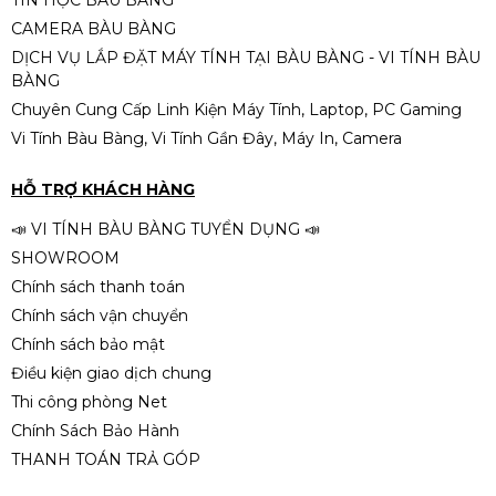
TIN HỌC BÀU BÀNG
Đầu Trung
CAMERA BÀU BÀNG
290.000đ
DỊCH VỤ LẮP ĐẶT MÁY TÍNH TẠI BÀU BÀNG - VI TÍNH BÀU
BÀNG
Chuyên Cung Cấp Linh Kiện Máy Tính, Laptop, PC Gaming
Vi Tính Bàu Bàng, Vi Tính Gần Đây, Máy In, Camera
Sạc Laptop Lenovo 20V 3.25A
65W 4.0 x 1.7mm - Đầu nhỏ
HỖ TRỢ KHÁCH HÀNG
320.000đ
📣 VI TÍNH BÀU BÀNG TUYỂN DỤNG 📣
SHOWROOM
Chính sách thanh toán
Chính sách vận chuyển
Chính sách bảo mật
Điều kiện giao dịch chung
Thi công phòng Net
Chính Sách Bảo Hành
THANH TOÁN TRẢ GÓP