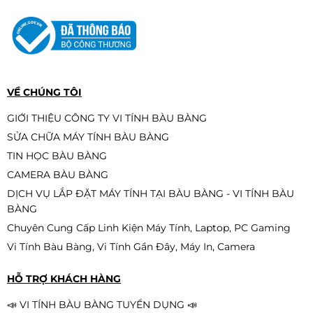
Ổ cứng SSD Kingston NV1 250GB
(M.2 NVMe Gen3 x4 |
2.100/1.100MB/s | SNVS/250G)
1.590.000đ
1.390.000đ
-13%
VỀ CHÚNG TÔI
GIỚI THIỆU CÔNG TY VI TÍNH BÀU BÀNG
SỬA CHỮA MÁY TÍNH BÀU BÀNG
RAM DDR5 KINGSTON FURY BEAST
TIN HỌC BÀU BÀNG
RGB 32GBX1 BUS 6000
CAMERA BÀU BÀNG
12.950.000đ
DỊCH VỤ LẮP ĐẶT MÁY TÍNH TẠI BÀU BÀNG - VI TÍNH BÀU
BÀNG
Chuyên Cung Cấp Linh Kiện Máy Tính, Laptop, PC Gaming
Vi Tính Bàu Bàng, Vi Tính Gần Đây, Máy In, Camera
Samsung 1TB NVMe PM9A1 M.2
PCIe Gen4 x4 MZ-VL21T00 QSD
HỖ TRỢ KHÁCH HÀNG
2.890.000đ
2.690.000đ
📣 VI TÍNH BÀU BÀNG TUYỂN DỤNG 📣
-7%