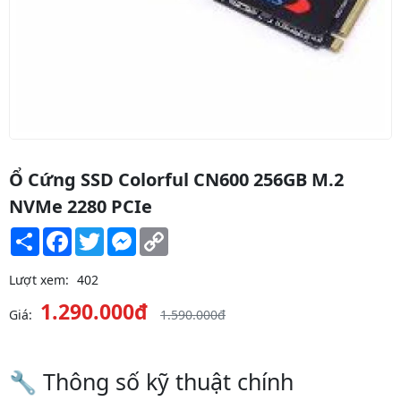
Ổ Cứng SSD Colorful CN600 256GB M.2
NVMe 2280 PCIe
Share
Facebook
Twitter
Messenger
Copy
Link
Lượt xem:
402
1.290.000đ
Giá:
1.590.000đ
🔧 Thông số kỹ thuật chính