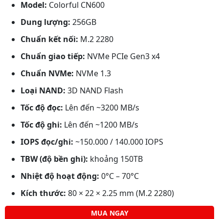
Model:
Colorful CN600
Dung lượng:
256GB
Chuẩn kết nối:
M.2 2280
Chuẩn giao tiếp:
NVMe PCIe Gen3 x4
Chuẩn NVMe:
NVMe 1.3
Loại NAND:
3D NAND Flash
Tốc độ đọc:
Lên đến ~3200 MB/s
Tốc độ ghi:
Lên đến ~1200 MB/s
IOPS đọc/ghi:
~150.000 / 140.000 IOPS
TBW (độ bền ghi):
khoảng 150TB
Nhiệt độ hoạt động:
0°C – 70°C
Kích thước:
80 × 22 × 2.25 mm (M.2 2280)
MUA NGAY