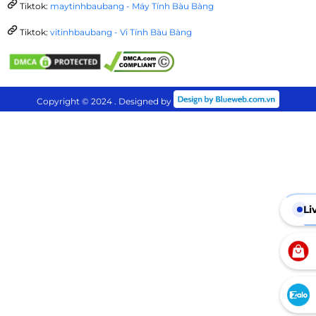
Tiktok:
maytinhbaubang - Máy Tính Bàu Bàng
Tiktok:
vitinhbaubang - Vi Tính Bàu Bàng
Copyright © 2024 . Designed by
Li