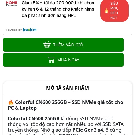
Giảm 5% – tối đa 200.000đ khi chọn
SIÊU
MỚI,
kỳ hạn 6 & 12 tháng cho khách hàng
SIÊU
đã phát sinh đơn hàng HPL
HOT
Powered by
THÊM VÀO GIỎ
MUA NGAY
MÔ TẢ SẢN PHẨM
🔥
Colorful CN600 256GB – SSD NVMe giá tốt cho
PC & Laptop
Colorful CN600 256GB
là dòng SSD NVMe phổ
thông với tốc độ cao hơn rất nhiều so với SSD SATA
truyền thống. Nhờ giao tiếp
PCIe Gen3 x4
, ổ cứng
Ổ cứng gắn trong SSD 512GB XStar