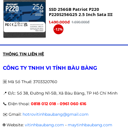
giá tốt, giúp nâng cấp tốc độ hệ thống rõ rệt cho
PC và Laptop.
🚀
SSD 256GB Patriot P220
P220S256G25 2.5 Inch Sata III
1.690.000đ
1.490.000đ
-12%
Ổ CỨNG SSD FULLER E900 SATA III
THÔNG TIN LIÊN HỆ
512G
2.150.000đ
1.990.000đ
CÔNG TY TNHH VI TÍNH BÀU BÀNG
-7%
🆔
Mã Số Thuế: 3703320760
📍 Đ
/c: Số 38, Đường N1-5B, Xã Bàu Bàng, TP Hồ Chí Minh
Ổ cứng gắn trong SSD 512GB XStar
📞
Điện thoại:
0818 012 018 - 0961 060 616
2.5 inches SATA III
2.390.000đ
2.190.000đ
✉️
Gmail:
hotrovitinhbaubang@gmail.com
-8%
🌐
Website:
vitinhbaubang.com
-
maytinhbaubang.com