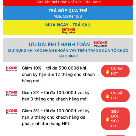
Giao Tận Nơi Hoặc Nhận Tại Cửa Hàng
TRẢ GÓP QUA THẺ
Visa, Master, JCB
MUA NGAY - TRẢ SAU
ƯU ĐÃI KHI THANH TOÁN
(SỬ DỤNG KHI XÁC NHẬN KHOẢN VAY TRÊN TRANG CỦA TỔ CHỨC
TÀI CHÍNH)
Giảm 10% – tối đa 500.000đ khi
ƯU ĐÃI
HOT
chọn kỳ hạn 6 & 12 tháng cho khách
hàng mới
Giảm 3% – tối đa 100.000đ với kỳ
ƯU ĐÃI
HOT
hạn 3 tháng cho khách hàng mới
Giảm 3% – tối đa 100.000đ với kỳ
SIÊU
MỚI,
hạn 3 tháng cho khách hàng đã
SIÊU
phát sinh đơn hàng HPL
HOT