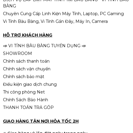
BÀNG
Chuyên Cung Cấp Linh Kiện Máy Tính, Laptop, PC Gaming
Vi Tính Bàu Bàng, Vi Tính Gần Đây, Máy In, Camera
Samsung 1TB NVMe PM9A1 M.2
PCIe Gen4 x4 MZ-VL21T00 QSD
HỖ TRỢ KHÁCH HÀNG
2.690.000đ
2.890.000đ
📣 VI TÍNH BÀU BÀNG TUYỂN DỤNG 📣
-7%
SHOWROOM
Chính sách thanh toán
Chính sách vận chuyển
Chính sách bảo mật
Điều kiện giao dịch chung
Thi công phòng Net
Chính Sách Bảo Hành
THANH TOÁN TRẢ GÓP
GIAO HÀNG TẬN NƠI HỎA TỐC 2H