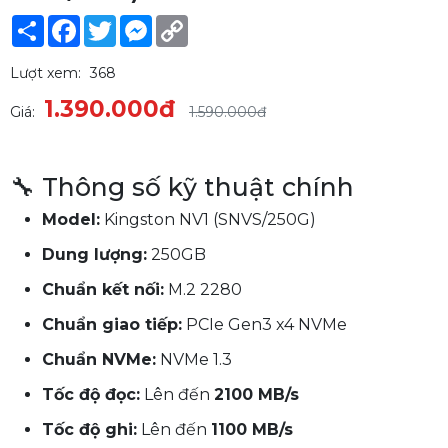
Share
Facebook
Twitter
Messenger
Copy
Link
Lượt xem:
368
1.390.000đ
Giá:
1.590.000đ
🔧 Thông số kỹ thuật chính
Model:
Kingston NV1 (SNVS/250G)
Dung lượng:
250GB
Chuẩn kết nối:
M.2 2280
Chuẩn giao tiếp:
PCIe Gen3 x4 NVMe
Chuẩn NVMe:
NVMe 1.3
Tốc độ đọc:
Lên đến
2100 MB/s
Tốc độ ghi:
Lên đến
1100 MB/s