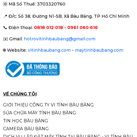
🆔
Mã Số Thuế: 3703320760
📍 Đ
/c: Số 38, Đường N1-5B, Xã Bàu Bàng, TP Hồ Chí Minh
Ổ cứng gắn trong SSD 512GB
📞
Điện thoại:
0818 012 018 - 0961 060 616
XStar 2.5 inches SATA III
2.190.000đ
2.390.000đ
✉️
Gmail:
hotrovitinhbaubang@gmail.com
-8%
🌐
Website:
vitinhbaubang.com
-
maytinhbaubang.com
SSD 256GB HIKSEMI CITY E1000
NVME M.2.NEW
1.490.000đ
1.690.000đ
-12%
VỀ CHÚNG TÔI
GIỚI THIỆU CÔNG TY VI TÍNH BÀU BÀNG
SỬA CHỮA MÁY TÍNH BÀU BÀNG
RAM DDR5 KINGSTON FURY
TIN HỌC BÀU BÀNG
BEAST RGB 32GBX1 BUS 6000
CAMERA BÀU BÀNG
12.950.000đ
DỊCH VỤ LẮP ĐẶT MÁY TÍNH TẠI BÀU BÀNG - VI TÍNH BÀU