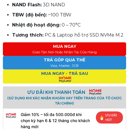
NAND Flash:
3D NAND
TBW (độ bền):
~100 TBW
Nhiệt độ hoạt động:
0 – 70°C
Tương thích:
PC & Laptop hỗ trợ SSD NVMe M.2
MUA NGAY
Giao Tận Nơi Hoặc Nhận Tại Cửa Hàng
TRẢ GÓP QUA THẺ
Visa, Master, JCB
MUA NGAY - TRẢ SAU
ƯU ĐÃI KHI THANH TOÁN
(SỬ DỤNG KHI XÁC NHẬN KHOẢN VAY TRÊN TRANG CỦA TỔ CHỨC
TÀI CHÍNH)
Giảm 10% – tối đa 500.000đ khi
ƯU ĐÃI
HOT
chọn kỳ hạn 6 & 12 tháng cho khách
hàng mới