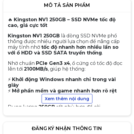
MÔ TẢ SẢN PHẨM
🔥
Kingston NV1 250GB – SSD NVMe tốc độ
cao, giá cực tốt
Kingston NV1 250GB
là dòng SSD NVMe phổ
thông được nhiều người lựa chọn để nâng cấp
máy tính nhờ
tốc độ nhanh hơn nhiều lần so
Ổ cứng gắn trong SSD 512GB
với ổ HDD và SSD SATA truyền thống
.
XStar 2.5 inches SATA III
2.190.000đ
2.390.000đ
Nhờ chuẩn
PCIe Gen3 x4
, ổ cứng có tốc độ đọc
lên tới
2100MB/s
, giúp hệ thống:
-8%
⚡
Khởi động Windows nhanh chỉ trong vài
giây
⚡
Mở phần mềm và game nhanh hơn rõ rệt
SSD 256GB HIKSEMI CITY E1000
⚡
Sao chép dữ liệu tốc độ cao
Xem thêm nội dung
NVME M.2.NEW
Dung lượng
250GB
rất phù hợp để cài
1.490.000đ
1.690.000đ
Windows, phần mềm văn phòng và các ứng
-12%
dụng cần thiết
.
ĐĂNG KÝ NHẬN THÔNG TIN