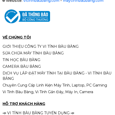
🌐
Website:
vitinhbaubang.com
-
maytinhbaubang.com
Ổ cứng SSD Kingston NV1 250GB
(M.2 NVMe Gen3 x4 |
2.100/1.100MB/s | SNVS/250G)
1.390.000đ
1.590.000đ
-13%
VỀ CHÚNG TÔI
GIỚI THIỆU CÔNG TY VI TÍNH BÀU BÀNG
SỬA CHỮA MÁY TÍNH BÀU BÀNG
RAM DDR5 KINGSTON FURY
TIN HỌC BÀU BÀNG
BEAST RGB 32GBX1 BUS 6000
CAMERA BÀU BÀNG
12.950.000đ
DỊCH VỤ LẮP ĐẶT MÁY TÍNH TẠI BÀU BÀNG - VI TÍNH BÀU
BÀNG
Chuyên Cung Cấp Linh Kiện Máy Tính, Laptop, PC Gaming
Vi Tính Bàu Bàng, Vi Tính Gần Đây, Máy In, Camera
Samsung 1TB NVMe PM9A1 M.2
PCIe Gen4 x4 MZ-VL21T00 QSD
HỖ TRỢ KHÁCH HÀNG
2.690.000đ
2.890.000đ
📣 VI TÍNH BÀU BÀNG TUYỂN DỤNG 📣