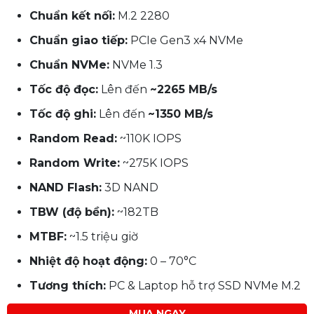
Chuẩn kết nối:
M.2 2280
Chuẩn giao tiếp:
PCIe Gen3 x4 NVMe
Chuẩn NVMe:
NVMe 1.3
Tốc độ đọc:
Lên đến
~2265 MB/s
Tốc độ ghi:
Lên đến
~1350 MB/s
Random Read:
~110K IOPS
Random Write:
~275K IOPS
NAND Flash:
3D NAND
TBW (độ bền):
~182TB
MTBF:
~1.5 triệu giờ
Nhiệt độ hoạt động:
0 – 70°C
Tương thích:
PC & Laptop hỗ trợ SSD NVMe M.2
MUA NGAY