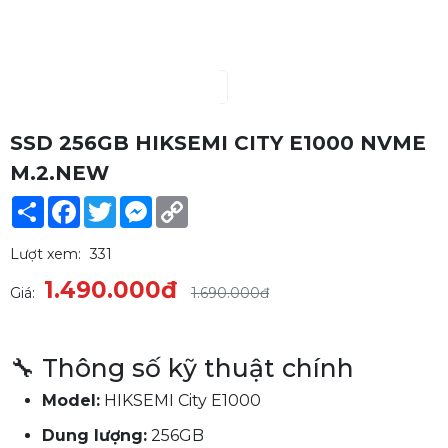
SSD 256GB HIKSEMI CITY E1000 NVME
M.2.NEW
Share
Facebook
Twitter
Messenger
Copy
Link
Lượt xem:
331
1.490.000đ
Giá:
1.690.000đ
🔧 Thông số kỹ thuật chính
Model:
HIKSEMI City E1000
Dung lượng:
256GB