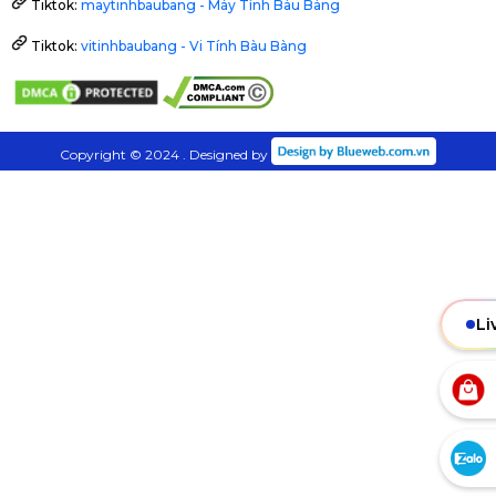
Tiktok:
maytinhbaubang - Máy Tính Bàu Bàng
Tiktok:
vitinhbaubang - Vi Tính Bàu Bàng
Copyright © 2024 . Designed by
Li