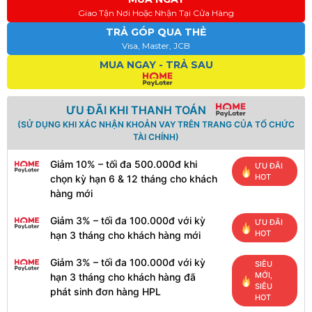
Giao Tận Nơi Hoặc Nhận Tại Cửa Hàng
TRẢ GÓP QUA THẺ
Visa, Master, JCB
MUA NGAY - TRẢ SAU
ƯU ĐÃI KHI THANH TOÁN
(SỬ DỤNG KHI XÁC NHẬN KHOẢN VAY TRÊN TRANG CỦA TỔ CHỨC
TÀI CHÍNH)
Giảm 10% – tối đa 500.000đ khi
ƯU ĐÃI
HOT
chọn kỳ hạn 6 & 12 tháng cho khách
hàng mới
Giảm 3% – tối đa 100.000đ với kỳ
ƯU ĐÃI
HOT
hạn 3 tháng cho khách hàng mới
Giảm 3% – tối đa 100.000đ với kỳ
SIÊU
MỚI,
hạn 3 tháng cho khách hàng đã
SIÊU
phát sinh đơn hàng HPL
HOT