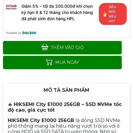
Giảm 5% – tối đa 200.000đ khi chọn
SIÊU
MỚI,
kỳ hạn 6 & 12 tháng cho khách hàng
SIÊU
đã phát sinh đơn hàng HPL
HOT
Powered by
THÊM VÀO GIỎ
MUA NGAY
MÔ TẢ SẢN PHẨM
🔥
HIKSEMI City E1000 256GB – SSD NVMe tốc
độ cao, giá cực tốt
HIKSEMI City E1000 256GB
là dòng SSD NVMe
phổ thông mang lại hiệu năng vượt trội so với ổ
cứng HDD và SSD SATA truyền thống. Nhờ sử
Ổ cứng gắn trong SSD 512GB