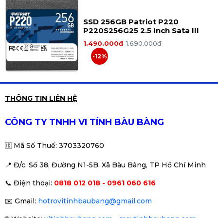
📦
Tình trạng:
NEW
SSD 256GB Patriot P220
✔ SSD mới
P220S256G25 2.5 Inch Sata III
✔ Lắp đặt nhanh chóng
1.490.000đ
1.690.000đ
✔ Tương thích nhiều dòng PC và Laptop
-12%
✅
HIKSEMI City E1000 256GB là lựa chọn SSD
NVMe giá tốt giúp nâng cấp tốc độ máy tính
nhanh và ổn định.
🚀
Ổ CỨNG SSD FULLER E900 SATA
THÔNG TIN LIÊN HỆ
III 512G
1.990.000đ
2.150.000đ
CÔNG TY TNHH VI TÍNH BÀU BÀNG
-7%
🆔
Mã Số Thuế: 3703320760
📍 Đ
/c: Số 38, Đường N1-5B, Xã Bàu Bàng, TP Hồ Chí Minh
Ổ cứng gắn trong SSD 512GB
📞
Điện thoại:
0818 012 018 - 0961 060 616
XStar 2.5 inches SATA III
2.190.000đ
2.390.000đ
✉️
Gmail:
hotrovitinhbaubang@gmail.com
-8%