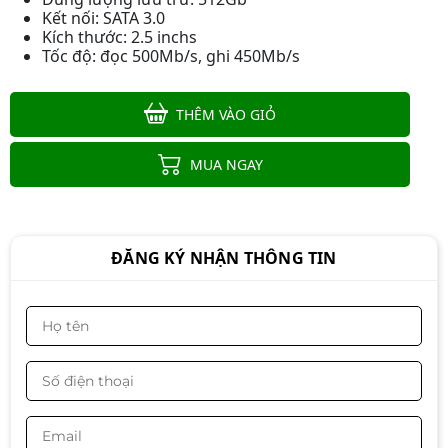
Kết nối: SATA 3.0
Kích thước: 2.5 inchs
Tốc độ: đọc 500Mb/s, ghi 450Mb/s
THÊM VÀO GIỎ
Ổ cứng gắn trong SSD 512GB XStar
2.5 inches SATA III
MUA NGAY
2.390.000đ
2.190.000đ
-8%
ĐĂNG KÝ NHẬN THÔNG TIN
Ổ cứng SSD Kingston NV1 250GB
(M.2 NVMe Gen3 x4 |
2.100/1.100MB/s | SNVS/250G)
1.590.000đ
1.390.000đ
-13%