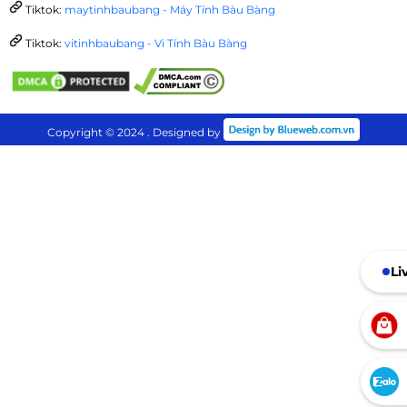
Tiktok:
maytinhbaubang - Máy Tính Bàu Bàng
Tiktok:
vitinhbaubang - Vi Tính Bàu Bàng
Copyright © 2024 . Designed by
Li