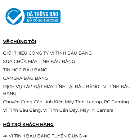
Ổ cứng gắn trong SSD 512GB XStar
2.5 inches SATA III
2.390.000đ
2.190.000đ
-8%
VỀ CHÚNG TÔI
GIỚI THIỆU CÔNG TY VI TÍNH BÀU BÀNG
SỬA CHỮA MÁY TÍNH BÀU BÀNG
Ổ cứng SSD Kingston NV1 250GB
TIN HỌC BÀU BÀNG
(M.2 NVMe Gen3 x4 |
2.100/1.100MB/s | SNVS/250G)
CAMERA BÀU BÀNG
1.590.000đ
1.390.000đ
DỊCH VỤ LẮP ĐẶT MÁY TÍNH TẠI BÀU BÀNG - VI TÍNH BÀU
-13%
BÀNG
Chuyên Cung Cấp Linh Kiện Máy Tính, Laptop, PC Gaming
Vi Tính Bàu Bàng, Vi Tính Gần Đây, Máy In, Camera
RAM DDR5 KINGSTON FURY BEAST
RGB 32GBX1 BUS 6000
HỖ TRỢ KHÁCH HÀNG
12.950.000đ
📣 VI TÍNH BÀU BÀNG TUYỂN DỤNG 📣