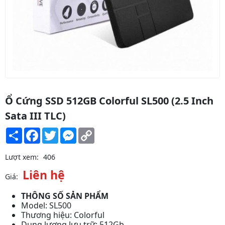
Ổ Cứng SSD 512GB Colorful SL500 (2.5 Inch
Sata III TLC)
Share
Facebook
Twitter
Messenger
Copy
Link
Lượt xem:
406
Liên hệ
Giá:
THÔNG SỐ SẢN PHẨM
Model: SL500
Thương hiệu: Colorful
Dung lượng lưu trữ: 512Gb