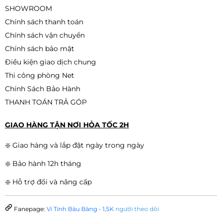
SHOWROOM
Chính sách thanh toán
Chính sách vận chuyển
Samsung 1TB NVMe PM9A1 M.2
PCIe Gen4 x4 MZ-VL21T00 QSD
Chính sách bảo mật
2.890.000đ
Điều kiện giao dịch chung
2.690.000đ
-7%
Thi công phòng Net
Chính Sách Bảo Hành
THANH TOÁN TRẢ GÓP
GIAO HÀNG TẬN NƠI HỎA TỐC 2H
❇️ Giao hàng và lắp đặt ngày trong ngày
❇️ Bảo hành 12h tháng
❇️ Hỗ trợ đổi và nâng cấp
Fanepage:
Vi Tính Bàu Bàng - 1,5K
người theo dõi