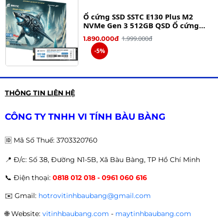
Ổ cứng SSD SSTC E130 Plus M2
NVMe Gen 3 512GB QSD Ổ cứng
SSD SSTC E130 Plus M2 NVMe Gen 3
1.999.000đ
1.890.000đ
512GB QSD
-5%
SSD 256GB Patriot P220
THÔNG TIN LIÊN HỆ
P220S256G25 2.5 Inch Sata III
1.690.000đ
1.490.000đ
CÔNG TY TNHH VI TÍNH BÀU BÀNG
-12%
🆔
Mã Số Thuế: 3703320760
📍 Đ
/c: Số 38, Đường N1-5B, Xã Bàu Bàng, TP Hồ Chí Minh
Ổ CỨNG SSD FULLER E900 SATA III
📞
Điện thoại:
0818 012 018 - 0961 060 616
512G
2.150.000đ
1.990.000đ
✉️
Gmail:
hotrovitinhbaubang@gmail.com
-7%
🌐
Website:
vitinhbaubang.com
-
maytinhbaubang.com