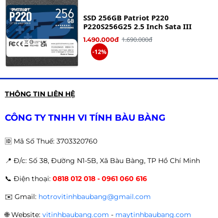
SSD 256GB Patriot P220
P220S256G25 2.5 Inch Sata III
1.690.000đ
1.490.000đ
-12%
Ổ CỨNG SSD FULLER E900 SATA III
THÔNG TIN LIÊN HỆ
512G
2.150.000đ
1.990.000đ
CÔNG TY TNHH VI TÍNH BÀU BÀNG
-7%
🆔
Mã Số Thuế: 3703320760
📍 Đ
/c: Số 38, Đường N1-5B, Xã Bàu Bàng, TP Hồ Chí Minh
Ổ cứng gắn trong SSD 512GB XStar
📞
Điện thoại:
0818 012 018 - 0961 060 616
2.5 inches SATA III
2.390.000đ
2.190.000đ
✉️
Gmail:
hotrovitinhbaubang@gmail.com
-8%
🌐
Website:
vitinhbaubang.com
-
maytinhbaubang.com