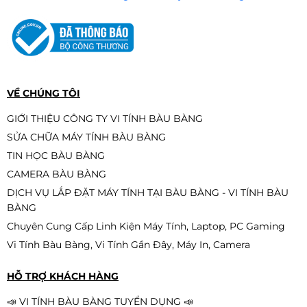
Ổ cứng SSD Kingston NV1 250GB
(M.2 NVMe Gen3 x4 |
2.100/1.100MB/s | SNVS/250G)
1.590.000đ
1.390.000đ
-13%
VỀ CHÚNG TÔI
GIỚI THIỆU CÔNG TY VI TÍNH BÀU BÀNG
SỬA CHỮA MÁY TÍNH BÀU BÀNG
RAM DDR5 KINGSTON FURY BEAST
TIN HỌC BÀU BÀNG
RGB 32GBX1 BUS 6000
CAMERA BÀU BÀNG
12.950.000đ
DỊCH VỤ LẮP ĐẶT MÁY TÍNH TẠI BÀU BÀNG - VI TÍNH BÀU
BÀNG
Chuyên Cung Cấp Linh Kiện Máy Tính, Laptop, PC Gaming
Vi Tính Bàu Bàng, Vi Tính Gần Đây, Máy In, Camera
Samsung 1TB NVMe PM9A1 M.2
PCIe Gen4 x4 MZ-VL21T00 QSD
HỖ TRỢ KHÁCH HÀNG
2.890.000đ
2.690.000đ
📣 VI TÍNH BÀU BÀNG TUYỂN DỤNG 📣
-7%