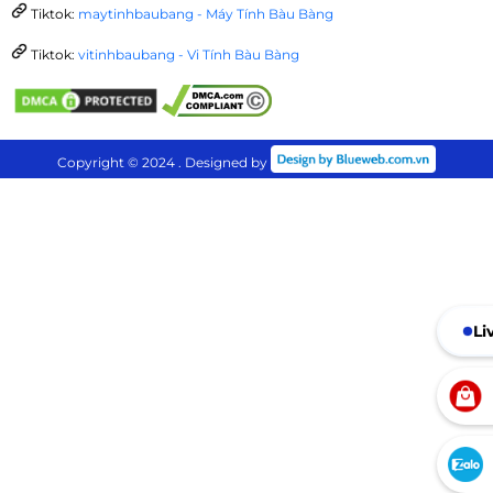
Tiktok:
maytinhbaubang - Máy Tính Bàu Bàng
Tiktok:
vitinhbaubang - Vi Tính Bàu Bàng
Copyright © 2024 . Designed by
Li