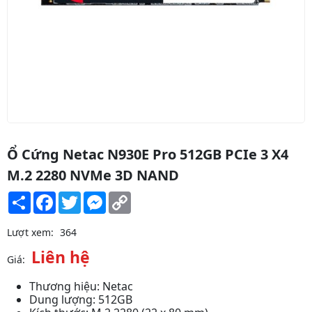
Ổ Cứng Netac N930E Pro 512GB PCIe 3 X4
M.2 2280 NVMe 3D NAND
Share
Facebook
Twitter
Messenger
Copy
Link
Lượt xem:
364
Liên hệ
Giá:
Thương hiệu: Netac
Dung lượng: 512GB
Ổ cứng gắn trong SSD 512GB XStar