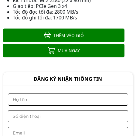
Kích thước: M.2 2280 (22 x 80 mm)
2.5 inches SATA III
Giao tiếp: PCIe Gen 3 x4
2.390.000đ
2.190.000đ
Tốc độ đọc tối đa: 2800 MB/s
Tốc độ ghi tối đa: 1700 MB/s
-8%
THÊM VÀO GIỎ
Ổ cứng SSD Kingston NV1 250GB
(M.2 NVMe Gen3 x4 |
MUA NGAY
2.100/1.100MB/s | SNVS/250G)
1.590.000đ
1.390.000đ
-13%
ĐĂNG KÝ NHẬN THÔNG TIN
RAM DDR5 KINGSTON FURY BEAST
RGB 32GBX1 BUS 6000
12.950.000đ