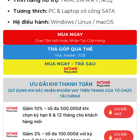
Tính năng hỗ trợ:
TRIM, S.M.A.R.T, NCQ
Tương thích:
PC & Laptop có cổng SATA
Hệ điều hành:
Windows / Linux / macOS
MUA NGAY
Giao Tận Nơi Hoặc Nhận Tại Cửa Hàng
TRẢ GÓP QUA THẺ
Visa, Master, JCB
MUA NGAY - TRẢ SAU
ƯU ĐÃI KHI THANH TOÁN
(SỬ DỤNG KHI XÁC NHẬN KHOẢN VAY TRÊN TRANG CỦA TỔ CHỨC
TÀI CHÍNH)
Giảm 10% – tối đa 500.000đ khi
ƯU ĐÃI
HOT
chọn kỳ hạn 6 & 12 tháng cho khách
hàng mới
Giảm 3% – tối đa 100.000đ với kỳ
ƯU ĐÃI
HOT