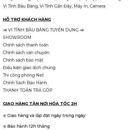
Vi Tính Bàu Bàng, Vi Tính Gần Đây, Máy In, Camera
Samsung 1TB NVMe PM9A1 M.2
PCIe Gen4 x4 MZ-VL21T00 QSD
HỖ TRỢ KHÁCH HÀNG
2.690.000đ
2.890.000đ
📣 VI TÍNH BÀU BÀNG TUYỂN DỤNG 📣
-7%
SHOWROOM
Chính sách thanh toán
Chính sách vận chuyển
Chính sách bảo mật
Điều kiện giao dịch chung
Thi công phòng Net
Chính Sách Bảo Hành
THANH TOÁN TRẢ GÓP
GIAO HÀNG TẬN NƠI HỎA TỐC 2H
❇️ Giao hàng và lắp đặt ngày trong ngày
❇️ Bảo hành 12h tháng