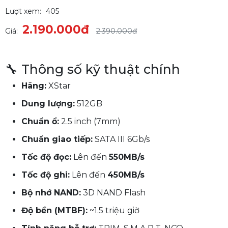
Lượt xem:
405
2.190.000đ
Giá:
2.390.000đ
🔧 Thông số kỹ thuật chính
Hãng:
XStar
Dung lượng:
512GB
Chuẩn ổ:
2.5 inch (7mm)
Chuẩn giao tiếp:
SATA III 6Gb/s
Tốc độ đọc:
Lên đến
550MB/s
Tốc độ ghi:
Lên đến
450MB/s
Bộ nhớ NAND:
3D NAND Flash
Độ bền (MTBF):
~1.5 triệu giờ