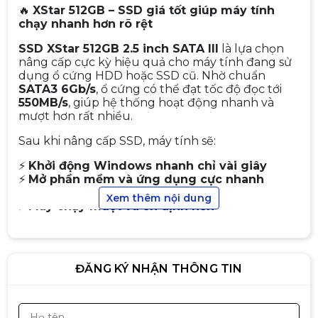
🔥
XStar 512GB – SSD giá tốt giúp máy tính
chạy nhanh hơn rõ rệt
SSD XStar 512GB 2.5 inch SATA III
là lựa chọn
nâng cấp cực kỳ hiệu quả cho máy tính đang sử
dụng ổ cứng HDD hoặc SSD cũ. Nhờ chuẩn
Ổ cứng SSD Kingston NV1 250GB
SATA3 6Gb/s
, ổ cứng có thể đạt tốc độ đọc tới
(M.2 NVMe Gen3 x4 |
550MB/s
, giúp hệ thống hoạt động nhanh và
2.100/1.100MB/s | SNVS/250G)
1.390.000đ
1.590.000đ
mượt hơn rất nhiều.
-13%
Sau khi nâng cấp SSD, máy tính sẽ:
⚡
Khởi động Windows nhanh chỉ vài giây
⚡
Mở phần mềm và ứng dụng cực nhanh
SSD 256GB HIKSEMI CITY E1000
⚡
Copy dữ liệu tốc độ cao
Xem thêm nội dung
NVME M.2.NEW
⚡
Máy chạy mượt và ổn định hơn
1.490.000đ
1.690.000đ
Dung lượng
512GB
đủ rộng để cài
Windows,
-12%
phần mềm làm việc, game và lưu trữ dữ liệu
.
ĐĂNG KÝ NHẬN THÔNG TIN
RAM DDR5 KINGSTON FURY
⚡ Điểm mạnh nổi bật
BEAST RGB 32GBX1 BUS 6000