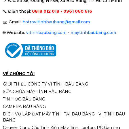
📍 Đ
/c: Số 38, Đường N1-5B, Xã Bàu Bàng, TP Hồ Chí Minh
Ổ cứng SSD Kingston NV1 250GB
📞
Điện thoại:
0818 012 018 - 0961 060 616
(M.2 NVMe Gen3 x4 |
2.100/1.100MB/s | SNVS/250G)
1.390.000đ
1.590.000đ
✉️
Gmail:
hotrovitinhbaubang@gmail.com
-13%
🌐
Website:
vitinhbaubang.com
-
maytinhbaubang.com
SSD 256GB HIKSEMI CITY E1000
NVME M.2.NEW
1.490.000đ
1.690.000đ
-12%
VỀ CHÚNG TÔI
GIỚI THIỆU CÔNG TY VI TÍNH BÀU BÀNG
SỬA CHỮA MÁY TÍNH BÀU BÀNG
RAM DDR5 KINGSTON FURY
TIN HỌC BÀU BÀNG
BEAST RGB 32GBX1 BUS 6000
CAMERA BÀU BÀNG
12.950.000đ
DỊCH VỤ LẮP ĐẶT MÁY TÍNH TẠI BÀU BÀNG - VI TÍNH BÀU
BÀNG
Chuyên Cung Cấp Linh Kiện Máy Tính, Laptop, PC Gaming