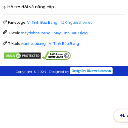
❇️ Hỗ trợ đổi và nâng cấp
Fanepage:
Vi Tính Bàu Bàng - 1,5K
người theo dõi
Tiktok:
maytinhbaubang - Máy Tính Bàu Bàng
Tiktok:
vitinhbaubang - Vi Tính Bàu Bàng
Copyright © 2024 . Designed by
Li