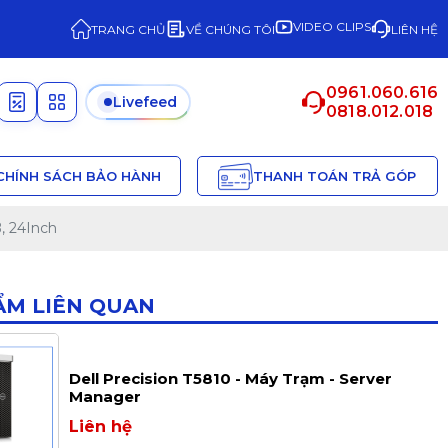
VIDEO CLIPS
TRANG CHỦ
VỀ CHÚNG TÔI
LIÊN HỆ
0961.060.616
Livefeed
0818.012.018
CHÍNH SÁCH BẢO HÀNH
THANH TOÁN TRẢ GÓP
, 24Inch
ẨM LIÊN QUAN
Dell Precision T5810 - Máy Trạm - Server
Manager
Liên hệ