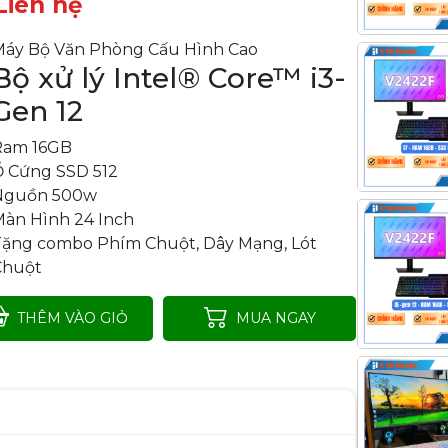
Liên hệ
Máy Bộ Văn Phòng Cấu Hình Cao
Bộ xử lý Intel® Core™ i3-
Gen 12
Ram 16GB
Ổ Cứng SSD 512
Nguồn 500w
Màn Hình 24 Inch
Tặng combo Phím Chuột, Dây Mạng, Lót
Chuột
THÊM VÀO GIỎ
MUA NGAY