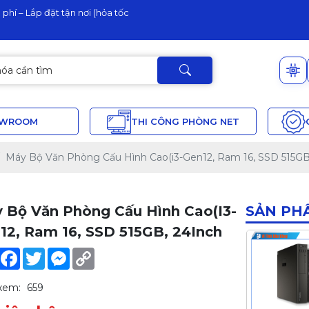
phí – Lắp đặt tận nơi (hỏa tốc
OWROOM
THI CÔNG PHÒNG NET
Máy Bộ Văn Phòng Cấu Hình Cao(i3-Gen12, Ram 16, SSD 515GB
 Bộ Văn Phòng Cấu Hình Cao(i3-
SẢN PH
12, Ram 16, SSD 515GB, 24Inch
Share
Facebook
Twitter
Messenger
Copy
Link
xem:
659