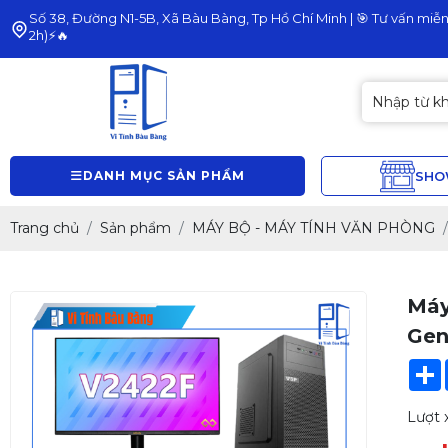
Số 38, Đường N1-5B, Xã Bàu Bàng, Tp Hồ Chí Minh | 🎯 Tư vấn miễn 
2h)⚡🔥
DANH MỤC SẢN PHẨM
SH
Trang chủ
Sản phẩm
MÁY BỘ - MÁY TÍNH VĂN PHÒNG
Máy
Gen
Lượt 