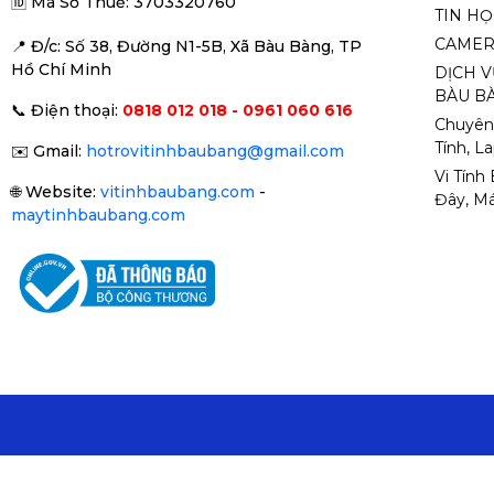
🆔
Mã Số Thuế: 3703320760
TIN H
CAMER
📍 Đ
/c: Số 38, Đường N1-5B, Xã Bàu Bàng, TP
Hồ Chí Minh
DỊCH V
BÀU BÀ
📞
Điện thoại:
0818 012 018 - 0961 060 616
Chuyên
Tính, L
✉️
Gmail:
hotrovitinhbaubang@gmail.com
Vi Tính
🌐
Website:
vitinhbaubang.com
-
Đây, Má
maytinhbaubang.com