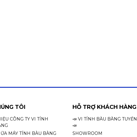
HÚNG TÔI
HỖ TRỢ KHÁCH HÀNG
HIỆU CÔNG TY VI TÍNH
📣 VI TÍNH BÀU BÀNG TUYỂ
ÀNG
📣
HỮA MÁY TÍNH BÀU BÀNG
SHOWROOM