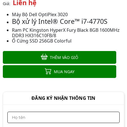
Liên hệ
Giá:
Máy Bộ Dell OptiPlex 3020
Bộ xử lý Intel® Core™ i7-4770S
Ram PC Kingston HyperX Fury Black 8GB 1600MHz
DDR3 HX316C10FB/8
Ổ Cứng SSD 256GB Colorful
THÊM VÀO GIỎ
Máy Bộ Văn Phòng Cấu Hình
Cao(i7, Ram 16, SSD 515GB, 24Inch
MUA NGAY
)
Liên hệ
ĐĂNG KÝ NHẬN THÔNG TIN
Máy Bộ Văn Phòng Cấu Hình
Cao(i5-Gen12, Ram 16, SSD 515GB,
24Inch
Liên hệ