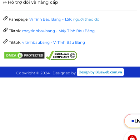
❇️ Hỗ trợ đổi và nâng cấp
Fanepage:
Vi Tính Bàu Bàng - 1,5K
người theo dõi
Tiktok:
maytinhbaubang - Máy Tính Bàu Bàng
Tiktok:
vitinhbaubang - Vi Tính Bàu Bàng
Copyright © 2024 . Designed by
Li