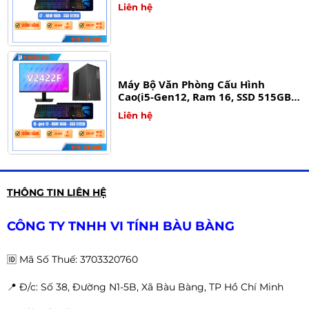
)
Liên hệ
Máy Bộ Văn Phòng Cấu Hình
Cao(i5-Gen12, Ram 16, SSD 515GB,
24Inch
Liên hệ
Dell Precision T5810 - Máy Trạm -
THÔNG TIN LIÊN HỆ
Server Manager
Liên hệ
CÔNG TY TNHH VI TÍNH BÀU BÀNG
🆔
Mã Số Thuế: 3703320760
📍 Đ
/c: Số 38, Đường N1-5B, Xã Bàu Bàng, TP Hồ Chí Minh
Máy Bộ Văn Phòng Cấu Hình