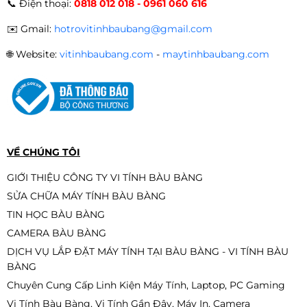
📞
Điện thoại:
0818 012 018 - 0961 060 616
Cao(i3-Gen12, Ram 16, SSD 515GB,
24Inch
Liên hệ
✉️
Gmail:
hotrovitinhbaubang@gmail.com
🌐
Website:
vitinhbaubang.com
-
maytinhbaubang.com
VỀ CHÚNG TÔI
GIỚI THIỆU CÔNG TY VI TÍNH BÀU BÀNG
SỬA CHỮA MÁY TÍNH BÀU BÀNG
TIN HỌC BÀU BÀNG
CAMERA BÀU BÀNG
DỊCH VỤ LẮP ĐẶT MÁY TÍNH TẠI BÀU BÀNG - VI TÍNH BÀU
BÀNG
Chuyên Cung Cấp Linh Kiện Máy Tính, Laptop, PC Gaming
Vi Tính Bàu Bàng, Vi Tính Gần Đây, Máy In, Camera