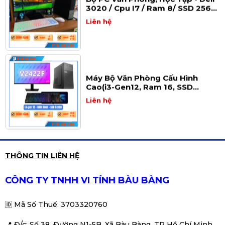
3020 / Cpu I7 / Ram 8/ SSD 256/
Nguồn 500w
Liên hệ
Máy Bộ Văn Phòng Cấu Hình
Cao(i3-Gen12, Ram 16, SSD
515GB, 24Inch
Liên hệ
Máy Bộ Văn Phòng Cấu Hình
THÔNG TIN LIÊN HỆ
Cao(i7, Ram 16, SSD 515GB,
24Inch )
Liên hệ
CÔNG TY TNHH VI TÍNH BÀU BÀNG
🆔
Mã Số Thuế: 3703320760
📍 Đ
/c: Số 38, Đường N1-5B, Xã Bàu Bàng, TP Hồ Chí Minh