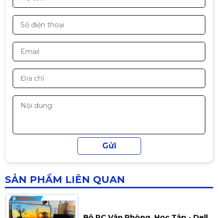
515GB, 24Inch
Liên hệ
Máy Bộ Văn Phòng Cấu Hình
Cao(i7, Ram 16, SSD 515GB,
24Inch )
Liên hệ
Máy Bộ Văn Phòng Cấu Hình
Cao(i5-Gen12, Ram 16, SSD
515GB, 24Inch
Liên hệ
SẢN PHẨM LIÊN QUAN
Bộ PC Văn Phòng, Học Tập - Dell