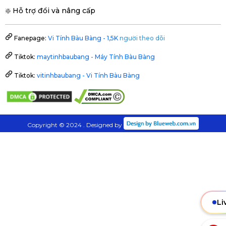
❇️ Hỗ trợ đổi và nâng cấp
Fanepage:
Vi Tính Bàu Bàng - 1,5K
người theo dõi
Tiktok:
maytinhbaubang - Máy Tính Bàu Bàng
Tiktok:
vitinhbaubang - Vi Tính Bàu Bàng
Copyright © 2024 . Designed by
Li