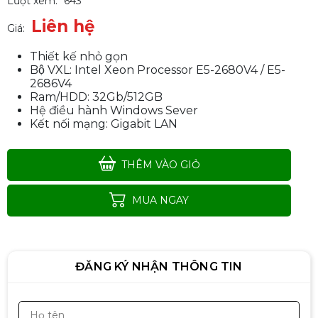
Lượt xem:
643
Liên hệ
Giá:
Thiết kế nhỏ gọn
Bộ VXL: Intel Xeon Processor E5-2680V4 / E5-
Máy Bộ Văn Phòng Cấu Hình
2686V4
Cao(i5-Gen12, Ram 16, SSD
Ram/HDD: 32Gb/512GB
515GB, 24Inch
Liên hệ
Hệ điều hành Windows Sever
Kết nối mạng: Gigabit LAN
THÊM VÀO GIỎ
Bộ PC Văn Phòng, Học Tập - Dell
3020 / Cpu I7 / Ram 8/ SSD 256/
MUA NGAY
Nguồn 500w
Liên hệ
ĐĂNG KÝ NHẬN THÔNG TIN
Máy Bộ Văn Phòng Cấu Hình
Cao(i3-Gen12, Ram 16, SSD