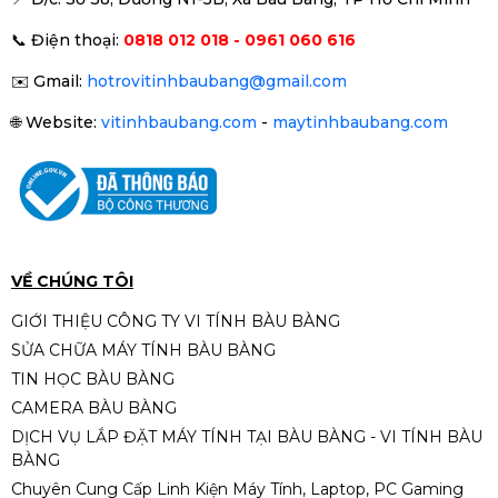
📞
Điện thoại:
0818 012 018 - 0961 060 616
✉️
Gmail:
hotrovitinhbaubang@gmail.com
🌐
Website:
vitinhbaubang.com
-
maytinhbaubang.com
VỀ CHÚNG TÔI
GIỚI THIỆU CÔNG TY VI TÍNH BÀU BÀNG
SỬA CHỮA MÁY TÍNH BÀU BÀNG
TIN HỌC BÀU BÀNG
CAMERA BÀU BÀNG
DỊCH VỤ LẮP ĐẶT MÁY TÍNH TẠI BÀU BÀNG - VI TÍNH BÀU
BÀNG
Chuyên Cung Cấp Linh Kiện Máy Tính, Laptop, PC Gaming