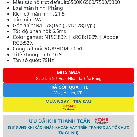
Màu sắc hỗ trợ: default:6500K 6500/7500/9300
Loại màn hình: Phẳng
Kích cỡ màn hình: 21.5"
Tấm nền: VA
Góc nhìn: R/L178(Typ.);U/D178(Typ.)
Tốc độ phản hồi: 6.5ms
Color gamut: NTSC:80% | sRGB:100% | Adobe
RGB:82%
Cổng kết nối: VGA/HDMI2.0 x1
Tỉ lệ khung hình: 16:9
Tần số quét: 75Hz
MUA NGAY
Giao Tận Nơi Hoặc Nhận Tại Cửa Hàng
TRẢ GÓP QUA THẺ
Visa, Master, JCB
MUA NGAY - TRẢ SAU
ƯU ĐÃI KHI THANH TOÁN
(SỬ DỤNG KHI XÁC NHẬN KHOẢN VAY TRÊN TRANG CỦA TỔ CHỨC
TÀI CHÍNH)