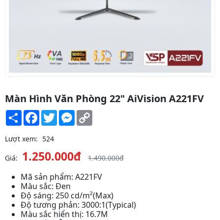
Màn Hình Văn Phòng 22" AiVision A221FV
Share
Facebook
Twitter
Messenger
Copy
Link
Lượt xem:
524
1.250.000đ
Giá:
1.490.000đ
Mã sản phẩm: A221FV
Màu sắc: Đen
Độ sáng: 250 cd/m²(Max)
Độ tương phản: 3000:1(Typical)
Màu sắc hiển thị: 16.7M