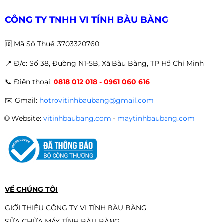
inch Full HD IPS 5ms Đen
1.550.000đ
CÔNG TY TNHH VI TÍNH BÀU BÀNG
🆔
Mã Số Thuế: 3703320760
📍 Đ
/c: Số 38, Đường N1-5B, Xã Bàu Bàng, TP Hồ Chí Minh
Màn hình VSP V2203H(21.5inch/
📞
Điện thoại:
0818 012 018 - 0961 060 616
FHD/VA/100Hz/1ms/Black) | SN
1.690.000đ
✉️
Gmail:
hotrovitinhbaubang@gmail.com
🌐
Website:
vitinhbaubang.com
-
maytinhbaubang.com
VỀ CHÚNG TÔI
GIỚI THIỆU CÔNG TY VI TÍNH BÀU BÀNG
SỬA CHỮA MÁY TÍNH BÀU BÀNG