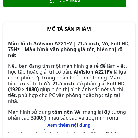
MUA NGAY
MÔ TẢ SẢN PHẨM
Màn hình AiVision A221FV | 21.5 inch, VA, Full HD,
75Hz – Màn hình văn phòng giá tốt, hiển thị rõ
nét
Nếu bạn đang tìm một màn hình giá rẻ để làm việc,
học tập hoặc giải trí cơ bản,
AiVision A221FV
là lựa
chọn phù hợp trong phân khúc phổ thông. Màn
hình có kích thước
21.5 inch
, độ phân giải
Full HD
(1920 × 1080)
giúp hiển thị hình ảnh sắc nét và chi
tiết, phù hợp cho PC văn phòng hoặc học tập tại
nhà.
Màn hình sử dụng
tấm nền VA
, mang lại độ tương
phản cao
3000:1
, màu sắc sâu và góc nhìn rộng
Màn hình Dell E2225HM (21.5 inch -
178°
, giúp hiển thị rõ ở nhiều góc khác nhau.
Xem thêm nội dung
VA - FHD - 100Hz- 5ms)
Ngoài ra, màn hình còn có các đặc điểm nổi bật:
2.590.000đ
2.290.000đ