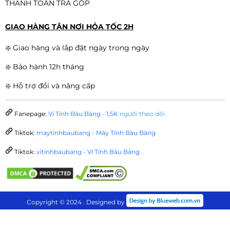
THANH TOÁN TRẢ GÓP
GIAO HÀNG TẬN NƠI HỎA TỐC 2H
❇️ Giao hàng và lắp đặt ngày trong ngày
❇️ Bảo hành 12h tháng
❇️ Hỗ trợ đổi và nâng cấp
Fanepage:
Vi Tính Bàu Bàng - 1,5K
người theo dõi
Tiktok:
maytinhbaubang - Máy Tính Bàu Bàng
Tiktok:
vitinhbaubang - Vi Tính Bàu Bàng
Copyright © 2024 . Designed by