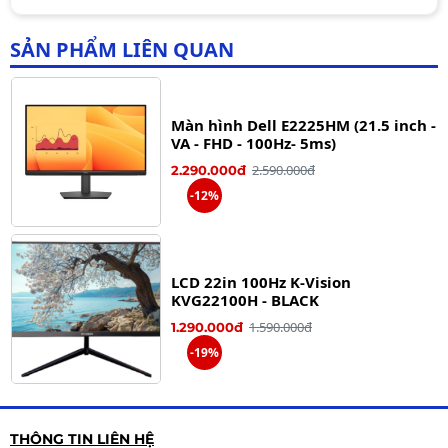
1.690.000đ
SẢN PHẨM LIÊN QUAN
Màn hình Dell E2225HM (21.5 inch -
VA - FHD - 100Hz- 5ms)
2.590.000đ
2.290.000đ
-12%
LCD 22in 100Hz K-Vision
KVG22100H - BLACK
1.590.000đ
1.290.000đ
-19%
Màn hình VSP V2205H 100Hz 22
THÔNG TIN LIÊN HỆ