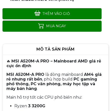
THÊM VÀO GIỎ
MUA NGAY
MÔ TẢ SẢN PHẨM
🔥
MSI A520M-A PRO – Mainboard AMD giá rẻ
cực ổn định
MSI A520M-A PRO
là dòng mainboard
AM4 giá
rẻ nhưng rất bền
, phù hợp build
PC gaming
phổ thông, PC văn phòng, máy học tập và
máy bán hàng
.
Main hỗ trợ tốt các CPU phổ biến như:
Ryzen
3 3200G