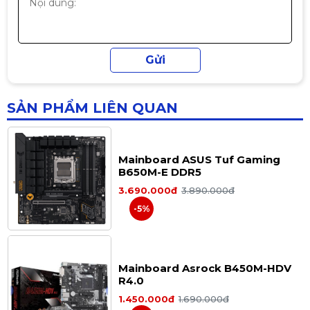
🎮 Gaming & làm việc
Mainboard ASUS Prime A520M-K
Mainboard này rất phù hợp build:
| AM4 | mATX
🎮
PC Gaming
Liên hệ
CS2
SẢN PHẨM LIÊN QUAN
Valorant
LOL
Mainboard ASUS Tuf Gaming
B650M-E DDR5
PUBG
3.690.000đ
3.890.000đ
GTA V
-5%
💻
PC làm việc
Máy bán hàng / kế toán
Mainboard Asrock B450M-HDV
Word – Excel – Office
R4.0
Photoshop cơ bản
1.450.000đ
1.690.000đ