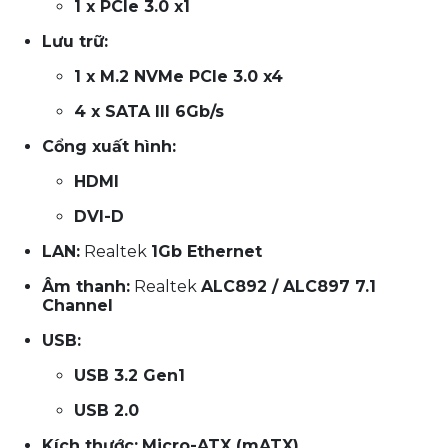
1 x PCIe 3.0 x1
Lưu trữ:
1 x M.2 NVMe PCIe 3.0 x4
4 x SATA III 6Gb/s
Cổng xuất hình:
HDMI
DVI-D
LAN:
Realtek
1Gb Ethernet
Âm thanh:
Realtek
ALC892 / ALC897 7.1
Channel
USB:
USB 3.2 Gen1
USB 2.0
Kích thước:
Micro-ATX (mATX)