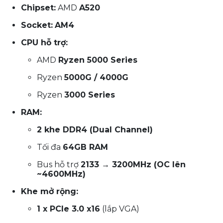
Chipset:
AMD
A520
Socket:
AM4
CPU hỗ trợ:
AMD
Ryzen 5000 Series
Ryzen
5000G / 4000G
Ryzen
3000 Series
RAM:
2 khe DDR4 (Dual Channel)
Tối đa
64GB RAM
Bus hỗ trợ
2133 → 3200MHz (OC lên
~4600MHz)
Khe mở rộng:
1 x PCIe 3.0 x16
(lắp VGA)