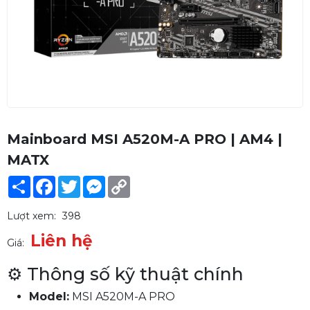
Mainboard MSI A520M-A PRO | AM4 |
MATX
Share
Facebook
Twitter
Messenger
Copy
Link
Lượt xem:
398
Liên hệ
Giá:
⚙️ Thông số kỹ thuật chính
Model:
MSI A520M-A PRO