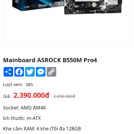
Mainboard ASROCK B550M Pro4
Share
Facebook
Twitter
Messenger
Copy
Link
Lượt xem:
385
2.390.000đ
Giá:
2.690.000đ
Socket: AMD AM4K
ích thước: m-ATX
Khe cắm RAM: 4 khe (Tối đa 128GB