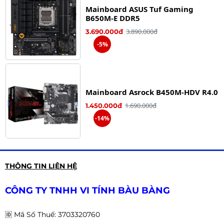
Mainboard ASUS Tuf Gaming
B650M-E DDR5
3.890.000đ
3.690.000đ
-5%
Mainboard Asrock B450M-HDV R4.0
1.690.000đ
1.450.000đ
-14%
Mainboard ASRock A520M-HVS
THÔNG TIN LIÊN HỆ
DDR4 | AM4 | mATX
1.790.000đ
1.490.000đ
CÔNG TY TNHH VI TÍNH BÀU BÀNG
-17%
🆔
Mã Số Thuế: 3703320760