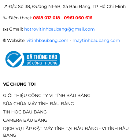
📍 Đ
/c: Số 38, Đường N1-5B, Xã Bàu Bàng, TP Hồ Chí Minh
Mainboard MSI A520M-A PRO |
📞
Điện thoại:
0818 012 018 - 0961 060 616
AM4 | mATX
Liên hệ
✉️
Gmail:
hotrovitinhbaubang@gmail.com
🌐
Website:
vitinhbaubang.com
-
maytinhbaubang.com
VỀ CHÚNG TÔI
GIỚI THIỆU CÔNG TY VI TÍNH BÀU BÀNG
SỬA CHỮA MÁY TÍNH BÀU BÀNG
TIN HỌC BÀU BÀNG
CAMERA BÀU BÀNG
DỊCH VỤ LẮP ĐẶT MÁY TÍNH TẠI BÀU BÀNG - VI TÍNH BÀU
BÀNG