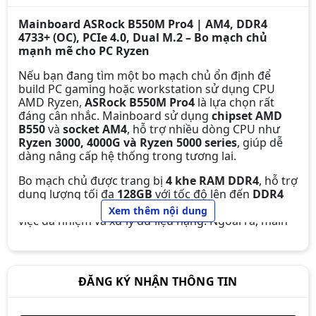
Mainboard ASRock B550M Pro4 | AM4, DDR4
4733+ (OC), PCIe 4.0, Dual M.2 – Bo mạch chủ
mạnh mẽ cho PC Ryzen
Nếu bạn đang tìm một bo mạch chủ ổn định để
build PC gaming hoặc workstation sử dụng CPU
Mainboard ASUS Tuf Gaming
AMD Ryzen,
ASRock B550M Pro4
là lựa chọn rất
B650M-E DDR5
đáng cân nhắc. Mainboard sử dụng
chipset AMD
3.890.000đ
3.690.000đ
B550
và
socket AM4
, hỗ trợ nhiều dòng CPU như
-5%
Ryzen 3000, 4000G và Ryzen 5000 series
, giúp dễ
dàng nâng cấp hệ thống trong tương lai.
Bo mạch chủ được trang bị
4 khe RAM DDR4
, hỗ trợ
dung lượng tối đa
128GB
với tốc độ lên đến
DDR4
4733+ MHz (OC)
, đáp ứng tốt nhu cầu gaming, làm
Mainboard Asrock B450M-HDV R4.0
Xem thêm nội dung
việc đa nhiệm và xử lý dữ liệu nặng. Ngoài ra, main
1.690.000đ
1.450.000đ
còn có
1 khe PCIe 4.0 x16 cho card đồ họa
,
1 khe
-14%
PCIe 3.0 x16
,
1 khe PCIe x1
, cùng
2 khe M.2 (1 Gen4
x4 + 1 Gen3)
cho SSD tốc độ cao.
ĐĂNG KÝ NHẬN THÔNG TIN
Về kết nối, mainboard hỗ trợ
6 cổng SATA3
,
USB 3.2
Gen2 Type-A & Type-C
,
LAN Gigabit Realtek
, cùng
hệ thống âm thanh
7.1 HD Audio
mang lại trải
Mainboard ASRock A520M-HVS