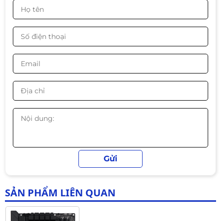
nghiệm ổn định cho hệ thống PC gaming hoặc làm
DDR4 | AM4 | mATX
việc chuyên nghiệp.
1.790.000đ
1.490.000đ
-17%
Mainboard MSI A520M-A PRO |
AM4 | mATX
Liên hệ
Mainboard ASUS Prime A520M-K |
AM4 | mATX
Liên hệ
SẢN PHẨM LIÊN QUAN