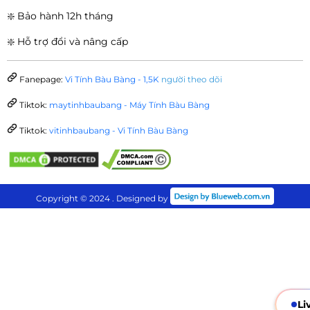
❇️ Bảo hành 12h tháng
❇️ Hỗ trợ đổi và nâng cấp
Fanepage:
Vi Tính Bàu Bàng - 1,5K
người theo dõi
Tiktok:
maytinhbaubang - Máy Tính Bàu Bàng
Tiktok:
vitinhbaubang - Vi Tính Bàu Bàng
Copyright © 2024 . Designed by
Li