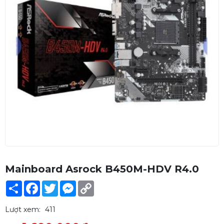
Mainboard Asrock B450M-HDV R4.0
Share
Facebook
Twitter
Messenger
Copy
Link
Lượt xem:
411