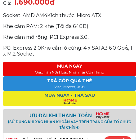
1.690.000đ
Giá:
Socket: AMD AM4Kích thước: Micro ATX
Khe cắm RAM: 2 khe (Tối đa 64GB)
Khe cắm mở rộng: PCI Express 3.0,
PCI Express 2.0Khe cắm ổ cứng: 4 x SATA3 6.0 Gb/s, 1
x M.2 Socket
MUA NGAY
Giao Tận Nơi Hoặc Nhận Tại Cửa Hàng
TRẢ GÓP QUA THẺ
Visa, Master, JCB
MUA NGAY - TRẢ SAU
ƯU ĐÃI KHI THANH TOÁN
(SỬ DỤNG KHI XÁC NHẬN KHOẢN VAY TRÊN TRANG CỦA TỔ CHỨC
TÀI CHÍNH)