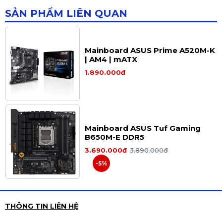
SẢN PHẨM LIÊN QUAN
Mainboard ASUS Prime A520M-K
| AM4 | mATX
1.890.000đ
Mainboard ASUS Tuf Gaming
B650M-E DDR5
3.690.000đ
3.890.000đ
-5%
THÔNG TIN LIÊN HỆ
Mainboard ASROCK B550M Pro4