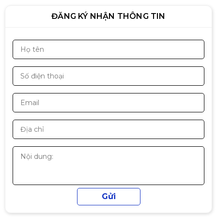
tốc độ lưu trữ nhanh.
ĐĂNG KÝ NHẬN THÔNG TIN
Về kết nối, mainboard cung cấp
4 cổng SATA3
,
6
cổng USB 3.1 Gen1
, cổng xuất hình
HDMI, DVI-D
và VGA
, cùng
LAN Gigabit Realtek
và âm thanh
Mainboard ASROCK B550M Pro4
7.1 HD Audio
, đáp ứng đầy đủ nhu cầu sử dụng
2.690.000đ
cho hệ thống PC phổ thông và gaming tầm
trung.
Mainboard ASRock A520M/AC
DDR4 WIFI
1.790.000đ
Mainboard MSI A520M-A PRO |
AM4 | mATX
1.890.000đ