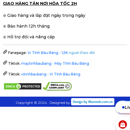
GIAO HÀNG TẬN NƠI HỎA TỐC 2H
❇️ Giao hàng và lắp đặt ngày trong ngày
❇️ Bảo hành 12h tháng
❇️ Hỗ trợ đổi và nâng cấp
Fanepage:
Vi Tính Bàu Bàng - 1,5K
người theo dõi
Tiktok:
maytinhbaubang - Máy Tính Bàu Bàng
Tiktok:
vitinhbaubang - Vi Tính Bàu Bàng
Copyright © 2024 . Designed by
Li