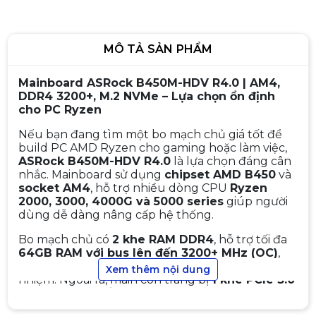
MÔ TẢ SẢN PHẨM
Mainboard ASRock B450M-HDV R4.0 | AM4,
DDR4 3200+, M.2 NVMe – Lựa chọn ổn định
cho PC Ryzen
Nếu bạn đang tìm một bo mạch chủ giá tốt để
build PC AMD Ryzen cho gaming hoặc làm việc,
ASRock B450M-HDV R4.0
là lựa chọn đáng cân
nhắc. Mainboard sử dụng
chipset AMD B450
và
socket AM4
, hỗ trợ nhiều dòng CPU
Ryzen
2000, 3000, 4000G và 5000 series
giúp người
dùng dễ dàng nâng cấp hệ thống.
Bo mạch chủ có
2 khe RAM DDR4
, hỗ trợ tối đa
64GB RAM với bus lên đến 3200+ MHz (OC)
,
Mainboard ASUS Tuf Gaming
đáp ứng tốt nhu cầu gaming, làm việc và đa
Xem thêm nội dung
B650M-E DDR5
nhiệm. Ngoài ra, main còn trang bị
1 khe PCIe 3.0
x16 cho card đồ họa
3.690.000đ
,
1 khe PCIe x1
3.890.000đ
, cùng
khe
Ultra M.2 hỗ trợ SSD NVMe PCIe Gen3 x4
cho
-5%