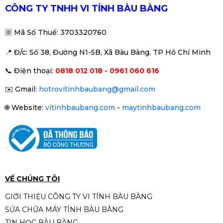
2.690.000đ
CÔNG TY TNHH VI TÍNH BÀU BÀNG
🆔
Mã Số Thuế: 3703320760
📍 Đ
/c: Số 38, Đường N1-5B, Xã Bàu Bàng, TP Hồ Chí Minh
Mainboard ASRock A520M/AC
📞
Điện thoại:
0818 012 018 - 0961 060 616
DDR4 WIFI
1.790.000đ
✉️
Gmail:
hotrovitinhbaubang@gmail.com
🌐
Website:
vitinhbaubang.com
-
maytinhbaubang.com
Mainboard MSI A520M-A PRO |
AM4 | mATX
1.890.000đ
VỀ CHÚNG TÔI
GIỚI THIỆU CÔNG TY VI TÍNH BÀU BÀNG
SỬA CHỮA MÁY TÍNH BÀU BÀNG
TIN HỌC BÀU BÀNG