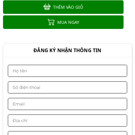
THÊM VÀO GIỎ
Laptop Gaming Gigabyte G5 KF5-
53VN383SH
MUA NGAY
Liên hệ
ĐĂNG KÝ NHẬN THÔNG TIN
Laptop Gaming Gigabyte G5 MF5
52VN383SH
Liên hệ
Laptop Gaming Acer Aspire 7 A715
76G 59MW - NH.QMYSV.001 (Core
i5-12450H | RTX 2050 | 15.6 inch
9.900.000đ
FHD, IPS, 144Hz | 8GB | 512GB SSD,
Win 11 | Vỏ Nhôm)