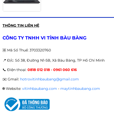
Laptop Gaming Acer Aspire 7 A715
THÔNG TIN LIÊN HỆ
76G 59MW - NH.QMYSV.001 (Core
i5-12450H | RTX 2050 | 15.6 inch
9.900.000đ
CÔNG TY TNHH VI TÍNH BÀU BÀNG
FHD, IPS, 144Hz | 8GB | 512GB SSD,
Win 11 | Vỏ Nhôm)
🆔
Mã Số Thuế: 3703320760
📍 Đ
/c: Số 38, Đường N1-5B, Xã Bàu Bàng, TP Hồ Chí Minh
OMEN by HP Gaming Laptop 15
📞
Điện thoại:
0818 012 018 - 0961 060 616
5.500.000đ
✉️
Gmail:
hotrovitinhbaubang@gmail.com
🌐
Website:
vitinhbaubang.com
-
maytinhbaubang.com