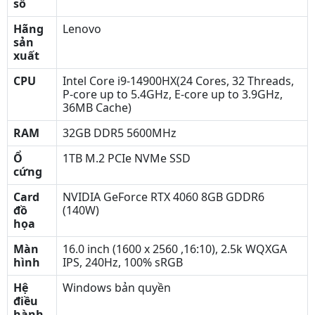
số
Hãng
Lenovo
sản
xuất
CPU
Intel Core i9-14900HX(24 Cores, 32 Threads,
P-core up to 5.4GHz, E-core up to 3.9GHz,
36MB Cache)
RAM
32GB DDR5 5600MHz
Ổ
1TB M.2 PCIe NVMe SSD
cứng
Card
NVIDIA GeForce RTX 4060 8GB GDDR6
đồ
(140W)
họa
Màn
16.0 inch (1600 x 2560 ,16:10), 2.5k WQXGA
hình
IPS, 240Hz, 100% sRGB
Hệ
Windows bản quyền
điều
hành