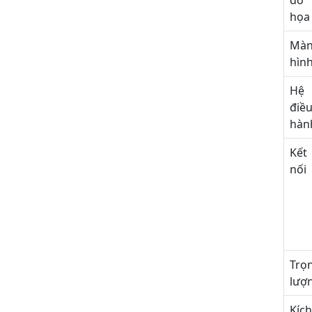
đồ
họa
Mà
hìn
Hệ
điề
hàn
Kết
nối
Trọ
lượ
Kíc