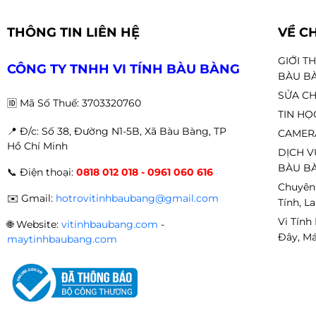
THÔNG TIN LIÊN HỆ
VỀ C
GIỚI T
CÔNG TY TNHH VI TÍNH BÀU BÀNG
BÀU B
SỬA CH
🆔
Mã Số Thuế: 3703320760
TIN HỌ
📍 Đ
/c: Số 38, Đường N1-5B, Xã Bàu Bàng, TP
CAMER
Hồ Chí Minh
DỊCH V
BÀU BÀ
📞
Điện thoại:
0818 012 018 - 0961 060 616
Chuyên
✉️
Gmail:
hotrovitinhbaubang@gmail.com
Tính, L
Vi Tính
🌐
Website:
vitinhbaubang.com
-
Đây, Má
maytinhbaubang.com