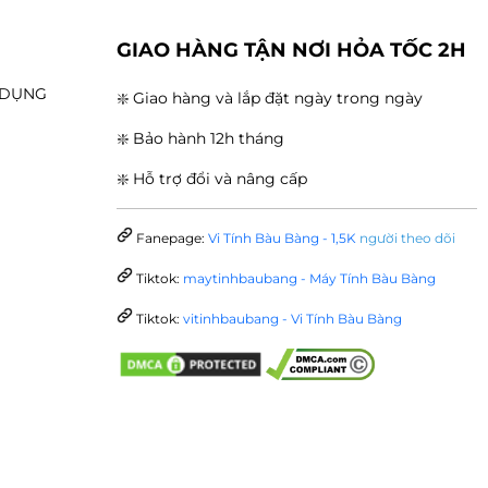
G
GIAO HÀNG TẬN NƠI HỎA TỐC 2H
N DỤNG
❇️ Giao hàng và lắp đặt ngày trong ngày
❇️ Bảo hành 12h tháng
❇️ Hỗ trợ đổi và nâng cấp
Fanepage:
Vi Tính Bàu Bàng - 1,5K
người theo dõi
Tiktok:
maytinhbaubang - Máy Tính Bàu Bàng
Tiktok:
vitinhbaubang - Vi Tính Bàu Bàng