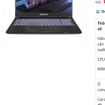
Giá:
⚙ TH
Thô
số
Hãn
sản
xuấ
CP
RA
Ổ
cứn
Car