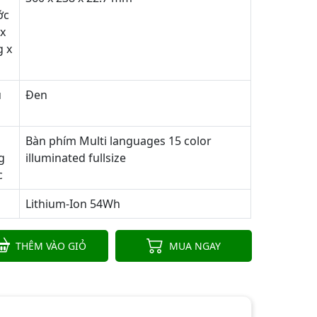
ớc
 x
g x
)
u
Đen
h
Bàn phím Multi languages 15 color
g
illuminated fullsize
c
Lithium-Ion 54Wh
THÊM VÀO GIỎ
MUA NGAY