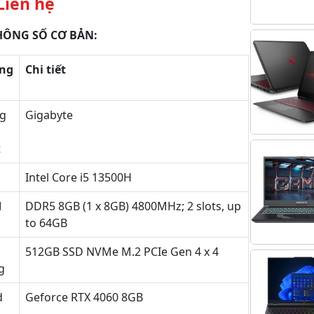
Liên hệ
ÔNG SỐ CƠ BẢN:
ng
Chi tiết
g
Gigabyte
t
U
Intel Core i5 13500H
M
DDR5 8GB (1 x 8GB) 4800MHz; 2 slots, up
to 64GB
512GB SSD NVMe M.2 PCIe Gen 4 x 4
g
d
Geforce RTX 4060 8GB