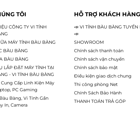
HÚNG TÔI
HỖ TRỢ KHÁCH HÀN
HIỆU CÔNG TY VI TÍNH
📣 VI TÍNH BÀU BÀNG TUYỂ
ÀNG
📣
ỮA MÁY TÍNH BÀU BÀNG
SHOWROOM
C BÀU BÀNG
Chính sách thanh toán
A BÀU BÀNG
Chính sách vận chuyển
Ụ LẮP ĐẶT MÁY TÍNH TẠI
Chính sách bảo mật
NG - VI TÍNH BÀU BÀNG
Điều kiện giao dịch chung
 Cung Cấp Linh Kiện Máy
Thi công phòng Net
aptop, PC Gaming
Chính Sách Bảo Hành
 Bàu Bàng, Vi Tính Gần
THANH TOÁN TRẢ GÓP
y In, Camera