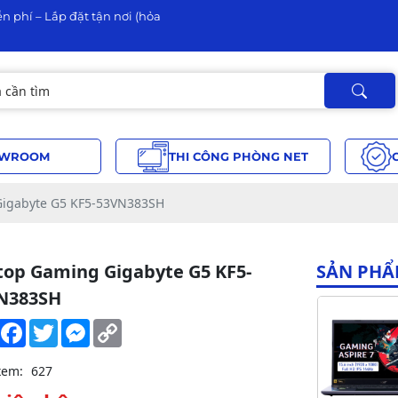
n phí – Lắp đặt tận nơi (hỏa
WROOM
THI CÔNG PHÒNG NET
Gigabyte G5 KF5-53VN383SH
top Gaming Gigabyte G5 KF5-
SẢN PHẨ
N383SH
Share
Facebook
Twitter
Messenger
Copy
Link
xem:
627