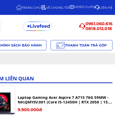
VIDEO CLIPS
TRANG CHỦ
VỀ CHÚNG TÔI
LIÊN HỆ
0961.060.616
Livefeed
0818.012.018
CHÍNH SÁCH BẢO HÀNH
THANH TOÁN TRẢ GÓP
M LIÊN QUAN
Laptop Gaming Acer Aspire 7 A715 76G 59MW -
NH.QMYSV.001 (Core i5-12450H | RTX 2050 | 15.6
inch FHD, IPS, 144Hz | 8GB | 512GB SSD, Win 11 |
9.900.000đ
Vỏ Nhôm)