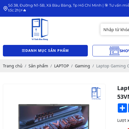
Số 38, Đường N1-5B, Xã Bàu Bàng, Tp Hồ Chí Minh | 🎯 Tư vấn miễ
tốc 2h)⚡🔥
DANH MỤC SẢN PHẨM
SHO
Trang chủ
Sản phẩm
LAPTOP
Gaming
Laptop Gaming 
Lap
53V
Lượt 