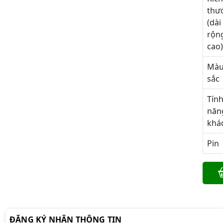
thư
(dài
rộn
cao
Mà
sắc
Tín
năn
khá
Pin
ĐĂNG KÝ NHẬN THÔNG TIN