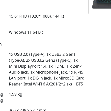
n
15.6" FHD (1920*1080), 144Hz
h
Windows 11 64 Bit
u
h
1x USB 2.0 (Type-A), 1x USB3.2 Gen1
(Type-A), 2x USB3.2 Gen2 (Type-C), 1x
Mini DisplayPort 1.4, 1x HDMI, 1 x 2-in-1
Audio Jack, 1x Microphone jack, 1x RJ-45
LAN port, 1x DC-in Jack, 1x MircoSD Card
Reader, Intel Wi-Fi 6 AX201(2*2 ax) + BT5
ng
1.99 kg
ng
h
360 x 238 x 22.7 mm