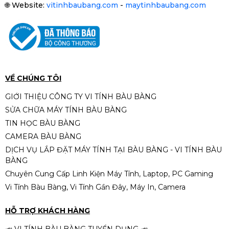
🌐
Website:
vitinhbaubang.com
-
maytinhbaubang.com
VỀ CHÚNG TÔI
GIỚI THIỆU CÔNG TY VI TÍNH BÀU BÀNG
SỬA CHỮA MÁY TÍNH BÀU BÀNG
TIN HỌC BÀU BÀNG
CAMERA BÀU BÀNG
DỊCH VỤ LẮP ĐẶT MÁY TÍNH TẠI BÀU BÀNG - VI TÍNH BÀU
BÀNG
Chuyên Cung Cấp Linh Kiện Máy Tính, Laptop, PC Gaming
Vi Tính Bàu Bàng, Vi Tính Gần Đây, Máy In, Camera
HỖ TRỢ KHÁCH HÀNG
📣 VI TÍNH BÀU BÀNG TUYỂN DỤNG 📣