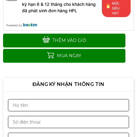
Laptop Gaming Gigabyte G5 MF5
MỚI,
kỳ hạn 6 & 12 tháng cho khách hàng
52VN383SH
SIÊU
đã phát sinh đơn hàng HPL
HOT
Liên hệ
Powered by
THÊM VÀO GIỎ
Laptop Gaming Lenovo Legion
Pro 5 Y9000P
MUA NGAY
Liên hệ
ĐĂNG KÝ NHẬN THÔNG TIN
OMEN by HP Gaming Laptop 15
5.500.000đ