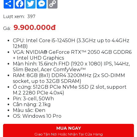
Share
Facebook
Twitter
Messenger
Copy
Link
Lượt xem:
397
9.900.000đ
Giá:
CPU: Intel Core i5-12450H (3.3GHz up to 4.4GHz
12MB)
VGA: NVIDIA® GeForce RTX™ 2050 4GB GDDR6
+ Intel UHD Graphics
Màn hình: 15.6inch FHD (1920 x 1080) IPS, 144Hz,
Slim Bezel, Acer ComfyView™
RAM: 8GB (8x1) DDR4 3200MHz (2x SO-DIMM
socket, up to 32GB SDRAM)
Ổ cứng: 512GB PCIe NVMe SSD (2 slot, support
M.2 2280 PCIe 4.0x4)
Pin: 3-cell, 50Wh
Cân nặng: 2.1kg
Màu sắc: Đen
OS: Windows 10 Pro
MUA NGAY
Giao Tận Nơi Hoặc Nhận Tại Cửa Hàng