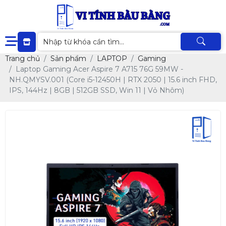
Trang chủ
Sản phẩm
LAPTOP
Gaming
Laptop Gaming Acer Aspire 7 A715 76G 59MW -
NH.QMYSV.001 (Core i5-12450H | RTX 2050 | 15.6 inch FHD,
IPS, 144Hz | 8GB | 512GB SSD, Win 11 | Vỏ Nhôm)