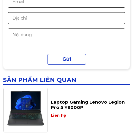
Laptop Gaming Gigabyte G5
KF5-53VN383SH
Liên hệ
Laptop Gaming Gigabyte G5 MF5
52VN383SH
Liên hệ
SẢN PHẨM LIÊN QUAN
Laptop Gaming Lenovo Legion
Pro 5 Y9000P
Liên hệ