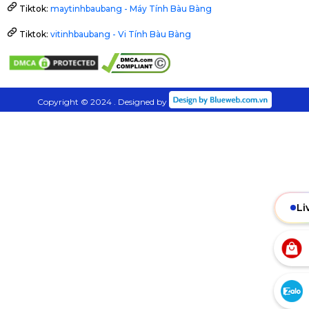
Tiktok:
maytinhbaubang - Máy Tính Bàu Bàng
Tiktok:
vitinhbaubang - Vi Tính Bàu Bàng
Copyright © 2024 . Designed by
Li