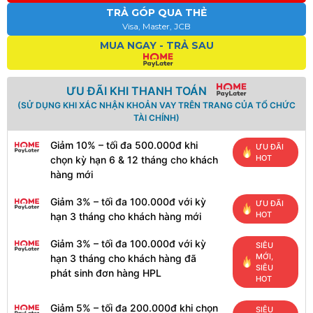
TRẢ GÓP QUA THẺ
Visa, Master, JCB
MUA NGAY - TRẢ SAU
ƯU ĐÃI KHI THANH TOÁN
(SỬ DỤNG KHI XÁC NHẬN KHOẢN VAY TRÊN TRANG CỦA TỔ CHỨC
TÀI CHÍNH)
Giảm 10% – tối đa 500.000đ khi
ƯU ĐÃI
HOT
chọn kỳ hạn 6 & 12 tháng cho khách
hàng mới
Giảm 3% – tối đa 100.000đ với kỳ
ƯU ĐÃI
HOT
hạn 3 tháng cho khách hàng mới
Giảm 3% – tối đa 100.000đ với kỳ
SIÊU
MỚI,
hạn 3 tháng cho khách hàng đã
SIÊU
phát sinh đơn hàng HPL
HOT
Giảm 5% – tối đa 200.000đ khi chọn
SIÊU