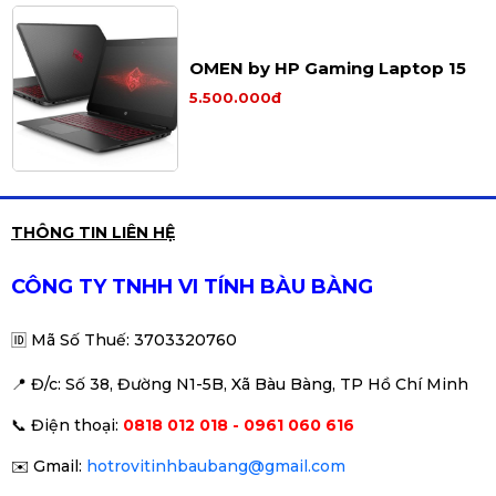
OMEN by HP Gaming Laptop 15
5.500.000đ
Laptop Gaming Gigabyte G5
THÔNG TIN LIÊN HỆ
KF5-53VN383SH
Liên hệ
CÔNG TY TNHH VI TÍNH BÀU BÀNG
🆔
Mã Số Thuế: 3703320760
📍 Đ
/c: Số 38, Đường N1-5B, Xã Bàu Bàng, TP Hồ Chí Minh
📞
Điện thoại:
0818 012 018 - 0961 060 616
✉️
Gmail:
hotrovitinhbaubang@gmail.com