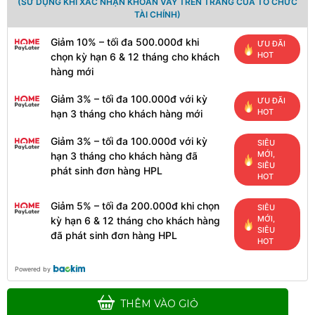
(SỬ DỤNG KHI XÁC NHẬN KHOẢN VAY TRÊN TRANG CỦA TỔ CHỨC
TÀI CHÍNH)
Giảm 10% – tối đa 500.000đ khi
ƯU ĐÃI
HOT
chọn kỳ hạn 6 & 12 tháng cho khách
hàng mới
Giảm 3% – tối đa 100.000đ với kỳ
ƯU ĐÃI
HOT
hạn 3 tháng cho khách hàng mới
Giảm 3% – tối đa 100.000đ với kỳ
SIÊU
MỚI,
hạn 3 tháng cho khách hàng đã
SIÊU
phát sinh đơn hàng HPL
HOT
Giảm 5% – tối đa 200.000đ khi chọn
SIÊU
Màn hình Infinity V2422F 24 inch
MỚI,
kỳ hạn 6 & 12 tháng cho khách hàng
New (FHD/VA/75Hz/HDR/Chuyên
SIÊU
đã phát sinh đơn hàng HPL
Game)
HOT
1.890.000đ
2.190.000đ
-14%
Powered by
THÊM VÀO GIỎ