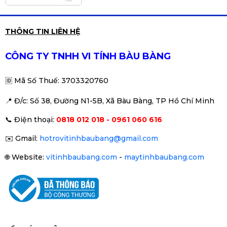
CPU Intel Core i5 13400F Tray
THÔNG TIN LIÊN HỆ
New | 4.60 GHz, 10 Cores 16
Threads, LGA1700
Liên hệ
CÔNG TY TNHH VI TÍNH BÀU BÀNG
🆔
Mã Số Thuế: 3703320760
📍 Đ
/c: Số 38, Đường N1-5B, Xã Bàu Bàng, TP Hồ Chí Minh
Màn hình Infinity V2422F 24 inch
📞
Điện thoại:
0818 012 018 - 0961 060 616
New (FHD/VA/75Hz/HDR/Chuyên
Game)
1.890.000đ
2.190.000đ
✉️
Gmail:
hotrovitinhbaubang@gmail.com
-14%
🌐
Website:
vitinhbaubang.com
-
maytinhbaubang.com
Nguồn Cooler Master 650W
MWE 650 V2 230V 80 Plus
Bronze (MPE-6501-ACABW-B)
1.490.000đ