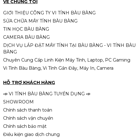
VỀ CHÚNG TÔI
GIỚI THIỆU CÔNG TY VI TÍNH BÀU BÀNG
SỬA CHỮA MÁY TÍNH BÀU BÀNG
Nguồn Xigmatek Thor T750V3
TIN HỌC BÀU BÀNG
750W 80Plus Bronze
CAMERA BÀU BÀNG
1.790.000đ
DỊCH VỤ LẮP ĐẶT MÁY TÍNH TẠI BÀU BÀNG - VI TÍNH BÀU
BÀNG
Chuyên Cung Cấp Linh Kiện Máy Tính, Laptop, PC Gaming
Vi Tính Bàu Bàng, Vi Tính Gần Đây, Máy In, Camera
Thiết bị chuyển đổi USB 2.0 ra
LAN RJ45 (Trắng)
HỖ TRỢ KHÁCH HÀNG
80.000đ
📣 VI TÍNH BÀU BÀNG TUYỂN DỤNG 📣
SHOWROOM
Chính sách thanh toán
Chính sách vận chuyển
Chính sách bảo mật
Điều kiện giao dịch chung