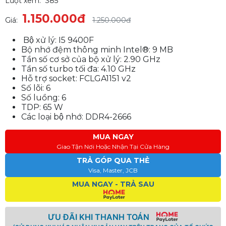
Lượt xem:
385
1.150.000đ
Giá:
1.250.000đ
Bộ xử lý: I5 9400F
Bộ nhớ đệm thông minh Intel®: 9 MB
Tần số cơ sở của bộ xử lý: 2.90 GHz
Tần số turbo tối đa: 4.10 GHz
Hỗ trợ socket: FCLGA1151 v2
Số lõi: 6
Số luồng: 6
TDP: 65 W
Các loại bộ nhớ: DDR4-2666
MUA NGAY
Giao Tận Nơi Hoặc Nhận Tại Cửa Hàng
TRẢ GÓP QUA THẺ
Visa, Master, JCB
MUA NGAY - TRẢ SAU
ƯU ĐÃI KHI THANH TOÁN