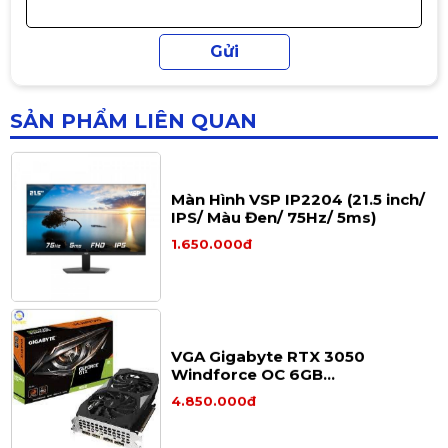
Thiết bị kết nối Bluetooth TP-
Link UB500
225.000đ
SẢN PHẨM LIÊN QUAN
Màn Hình VSP IP2204 (21.5 inch/
IPS/ Màu Đen/ 75Hz/ 5ms)
1.650.000đ
VGA Gigabyte RTX 3050
Windforce OC 6GB
(N3050WF2OC -6GD) (4 cổng
4.850.000đ
xuất hình 2xHDMI và 2xDP)