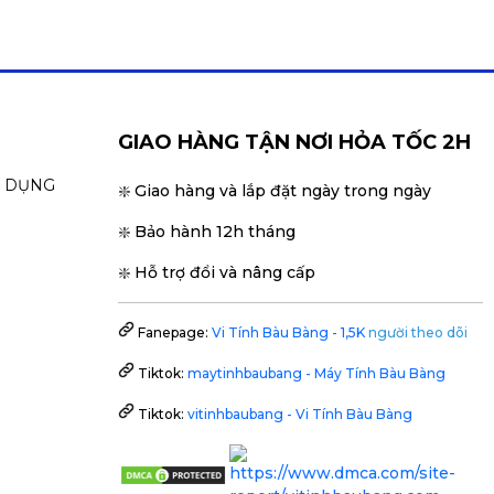
GIAO HÀNG TẬN NƠI HỎA TỐC 2H
N DỤNG
❇️ Giao hàng và lắp đặt ngày trong ngày
❇️ Bảo hành 12h tháng
❇️ Hỗ trợ đổi và nâng cấp
Fanepage:
Vi Tính Bàu Bàng - 1,5K
người theo dõi
Tiktok:
maytinhbaubang - Máy Tính Bàu Bàng
Tiktok:
vitinhbaubang - Vi Tính Bàu Bàng