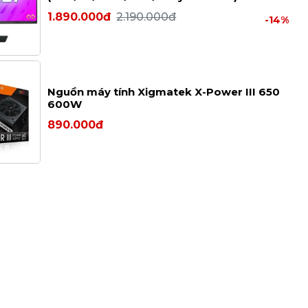
1.890.000đ
2.190.000đ
-14%
Nguồn máy tính Xigmatek X-Power III 650
600W
890.000đ