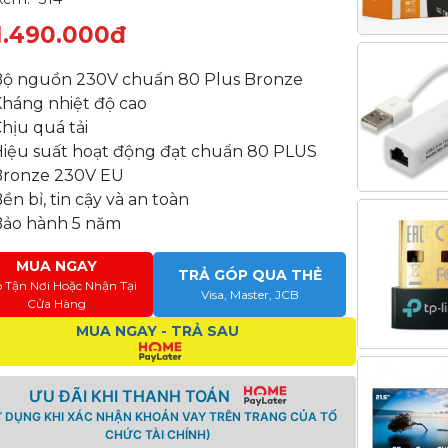
1.490.000đ
Bộ nguồn 230V chuẩn 80 Plus Bronze
Kháng nhiệt độ cao
hịu quá tải
Hiệu suất hoạt động đạt chuẩn 80 PLUS
Bronze 230V EU
ền bỉ, tin cậy và an toàn
Bảo hành 5 năm
MUA NGAY
TRẢ GÓP QUA THẺ
o Tận Nơi Hoặc Nhận Tại
Visa, Master, JCB
Cửa Hàng
MUA NGAY - TRẢ SAU
ƯU ĐÃI KHI THANH TOÁN
Ử DỤNG KHI XÁC NHẬN KHOẢN VAY TRÊN TRANG CỦA TỔ
CHỨC TÀI CHÍNH)