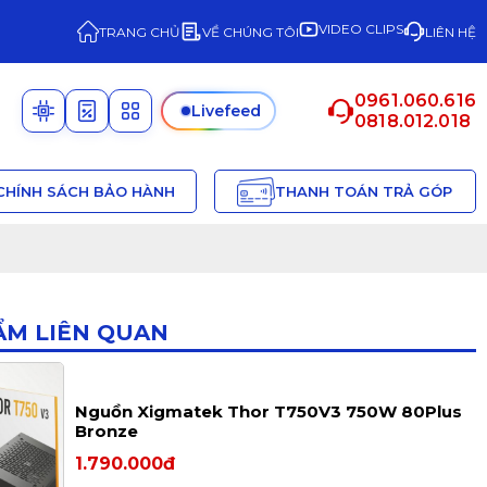
VIDEO CLIPS
TRANG CHỦ
VỀ CHÚNG TÔI
LIÊN HỆ
0961.060.616
Livefeed
0818.012.018
CHÍNH SÁCH BẢO HÀNH
THANH TOÁN TRẢ GÓP
ẨM LIÊN QUAN
Nguồn Xigmatek Thor T750V3 750W 80Plus
Bronze
1.790.000đ