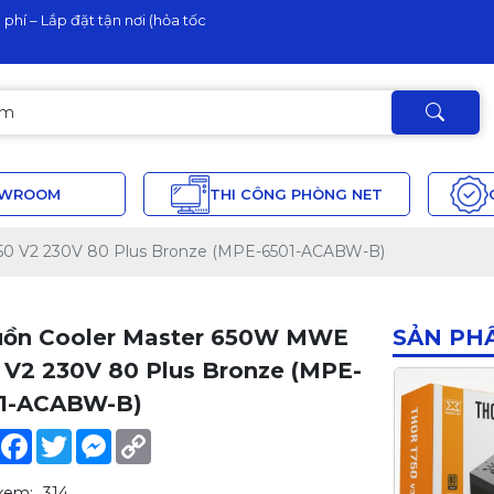
phí – Lắp đặt tận nơi (hỏa tốc
OWROOM
THI CÔNG PHÒNG NET
0 V2 230V 80 Plus Bronze (MPE-6501-ACABW-B)
ồn Cooler Master 650W MWE
SẢN PH
 V2 230V 80 Plus Bronze (MPE-
1-ACABW-B)
Share
Facebook
Twitter
Messenger
Copy
Link
xem:
314