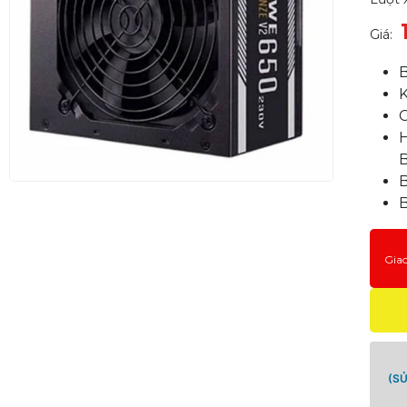
Giá:
C
B
Gia
(S