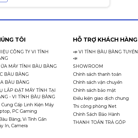
HÚNG TÔI
HỖ TRỢ KHÁCH HÀNG
HIỆU CÔNG TY VI TÍNH
📣 VI TÍNH BÀU BÀNG TUYỂ
ÀNG
📣
HỮA MÁY TÍNH BÀU BÀNG
SHOWROOM
ỌC BÀU BÀNG
Chính sách thanh toán
A BÀU BÀNG
Chính sách vận chuyển
Ụ LẮP ĐẶT MÁY TÍNH TẠI
Chính sách bảo mật
NG - VI TÍNH BÀU BÀNG
Điều kiện giao dịch chung
 Cung Cấp Linh Kiện Máy
Thi công phòng Net
aptop, PC Gaming
Chính Sách Bảo Hành
 Bàu Bàng, Vi Tính Gần
THANH TOÁN TRẢ GÓP
y In, Camera