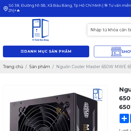
Số 38, Đường N1-5B, Xã Bàu Bàng, Tp Hồ Chí Minh | 🎯 Tư vấn miễn 
2h)⚡🔥
DANH MỤC SẢN PHẨM
SH
Trang chủ
Sản phẩm
Nguồn Cooler Master 650W MWE 65
Ngu
650
650
Lượt 