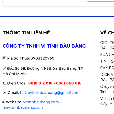
THÔNG TIN LIÊN HỆ
VỀ C
GIỚI T
CÔNG TY TNHH VI TÍNH BÀU BÀNG
BÀU B
SỬA C
🆔
Mã Số Thuế: 3703320760
TIN H
CAMER
📍 Đ
/c: Số 38, Đường N1-5B, Xã Bàu Bàng, TP
Hồ Chí Minh
DỊCH V
BÀU BÀ
📞
Điện thoại:
0818 012 018 - 0961 060 616
Chuyên
Tính, L
✉️
Gmail:
hotrovitinhbaubang@gmail.com
Vi Tính
🌐
Website:
vitinhbaubang.com
-
Đây, Má
maytinhbaubang.com