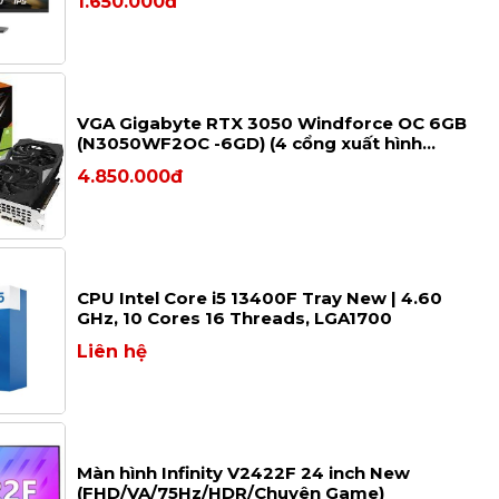
1.650.000đ
VGA Gigabyte RTX 3050 Windforce OC 6GB
(N3050WF2OC -6GD) (4 cổng xuất hình
2xHDMI và 2xDP)
4.850.000đ
CPU Intel Core i5 13400F Tray New | 4.60
GHz, 10 Cores 16 Threads, LGA1700
Liên hệ
Màn hình Infinity V2422F 24 inch New
(FHD/VA/75Hz/HDR/Chuyên Game)