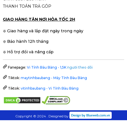
THANH TOÁN TRẢ GÓP
GIAO HÀNG TẬN NƠI HỎA TỐC 2H
❇️ Giao hàng và lắp đặt ngày trong ngày
❇️ Bảo hành 12h tháng
❇️ Hỗ trợ đổi và nâng cấp
Fanepage:
Vi Tính Bàu Bàng - 1,5K
người theo dõi
Tiktok:
maytinhbaubang - Máy Tính Bàu Bàng
Tiktok:
vitinhbaubang - Vi Tính Bàu Bàng
Copyright © 2024 . Designed by