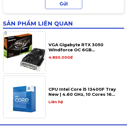
Màn Hình VSP IP2204 (21.5 inch/
IPS/ Màu Đen/ 75Hz/ 5ms)
1.650.000đ
SẢN PHẨM LIÊN QUAN
VGA Gigabyte RTX 3050
Windforce OC 6GB
(N3050WF2OC -6GD) (4 cổng
4.850.000đ
xuất hình 2xHDMI và 2xDP)
CPU Intel Core i5 13400F Tray
New | 4.60 GHz, 10 Cores 16
Threads, LGA1700
Liên hệ