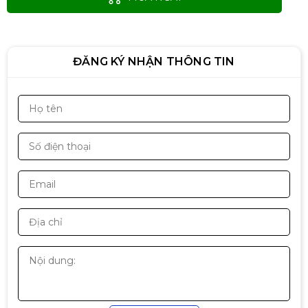
890.000đ
ĐĂNG KÝ NHẬN THÔNG TIN
Nguồn Xigmatek Thor T750V3
750W 80Plus Bronze
1.790.000đ
Thiết bị chuyển đổi USB 2.0 ra
LAN RJ45 (Trắng)
80.000đ