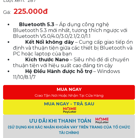
Lượt xem:
287
225.000đ
Giá:
Bluetooth 5.3
– Áp dụng công nghệ
Bluetooth 5.3 mới nhất, tương thích ngược với
Bluetooth V5.0/4.0/3.0/2.1/2.0/1.1
Kết Nối không dây
– Cung cấp giao tiếp ổn
định và thuận tiện giữa các thiết bị Bluetooth và
PC hoặc laptop của bạn
Kích thước Nano
– Siêu nhỏ để di chuyển
thuận tiện với hiệu suất cao đáng tin cậy
Hệ Điều Hành được hỗ trợ
– Windows
11/10/8.1/7
MUA NGAY
Giao Tận Nơi Hoặc Nhận Tại Cửa Hàng
MUA NGAY - TRẢ SAU
ƯU ĐÃI KHI THANH TOÁN
(SỬ DỤNG KHI XÁC NHẬN KHOẢN VAY TRÊN TRANG CỦA TỔ CHỨC
TÀI CHÍNH)