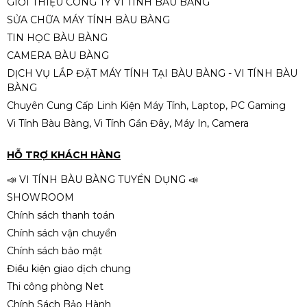
GIỚI THIỆU CÔNG TY VI TÍNH BÀU BÀNG
SỬA CHỮA MÁY TÍNH BÀU BÀNG
Nguồn Xigmatek Thor T750V3
TIN HỌC BÀU BÀNG
750W 80Plus Bronze
CAMERA BÀU BÀNG
1.790.000đ
DỊCH VỤ LẮP ĐẶT MÁY TÍNH TẠI BÀU BÀNG - VI TÍNH BÀU
BÀNG
Chuyên Cung Cấp Linh Kiện Máy Tính, Laptop, PC Gaming
Vi Tính Bàu Bàng, Vi Tính Gần Đây, Máy In, Camera
Thiết bị chuyển đổi USB 2.0 ra
LAN RJ45 (Trắng)
HỖ TRỢ KHÁCH HÀNG
80.000đ
📣 VI TÍNH BÀU BÀNG TUYỂN DỤNG 📣
SHOWROOM
Chính sách thanh toán
Chính sách vận chuyển
Chính sách bảo mật
Điều kiện giao dịch chung
Thi công phòng Net
Chính Sách Bảo Hành