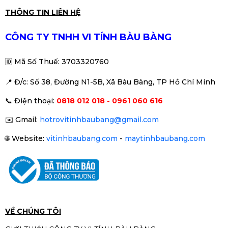
Màn hình Infinity V2422F 24 inch
THÔNG TIN LIÊN HỆ
New (FHD/VA/75Hz/HDR/Chuyên
Game)
1.890.000đ
2.190.000đ
CÔNG TY TNHH VI TÍNH BÀU BÀNG
-14%
🆔
Mã Số Thuế: 3703320760
📍 Đ
/c: Số 38, Đường N1-5B, Xã Bàu Bàng, TP Hồ Chí Minh
Nguồn Cooler Master 650W
📞
Điện thoại:
0818 012 018 - 0961 060 616
MWE 650 V2 230V 80 Plus
Bronze (MPE-6501-ACABW-B)
1.490.000đ
✉️
Gmail:
hotrovitinhbaubang@gmail.com
🌐
Website:
vitinhbaubang.com
-
maytinhbaubang.com
Nguồn máy tính Xigmatek X-
Power III 650 600W
890.000đ
VỀ CHÚNG TÔI