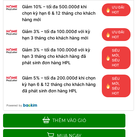
Giảm 10% – tối đa 500.000đ khi
ƯU ĐÃI
HOT
chọn kỳ hạn 6 & 12 tháng cho khách
hàng mới
Giảm 3% – tối đa 100.000đ với kỳ
ƯU ĐÃI
HOT
hạn 3 tháng cho khách hàng mới
Giảm 3% – tối đa 100.000đ với kỳ
SIÊU
MỚI,
hạn 3 tháng cho khách hàng đã
SIÊU
phát sinh đơn hàng HPL
HOT
Giảm 5% – tối đa 200.000đ khi chọn
SIÊU
Nguồn Cooler Master 650W
MỚI,
kỳ hạn 6 & 12 tháng cho khách hàng
MWE 650 V2 230V 80 Plus
SIÊU
đã phát sinh đơn hàng HPL
Bronze (MPE-6501-ACABW-B)
HOT
1.490.000đ
Powered by
THÊM VÀO GIỎ
Nguồn máy tính Xigmatek X-
Power III 650 600W
MUA NGAY