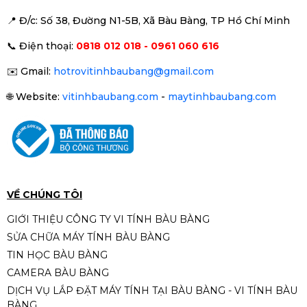
📍 Đ
/c: Số 38, Đường N1-5B, Xã Bàu Bàng, TP Hồ Chí Minh
📞
Điện thoại:
0818 012 018 - 0961 060 616
✉️
Gmail:
hotrovitinhbaubang@gmail.com
🌐
Website:
vitinhbaubang.com
-
maytinhbaubang.com
VỀ CHÚNG TÔI
GIỚI THIỆU CÔNG TY VI TÍNH BÀU BÀNG
SỬA CHỮA MÁY TÍNH BÀU BÀNG
TIN HỌC BÀU BÀNG
CAMERA BÀU BÀNG
DỊCH VỤ LẮP ĐẶT MÁY TÍNH TẠI BÀU BÀNG - VI TÍNH BÀU
BÀNG