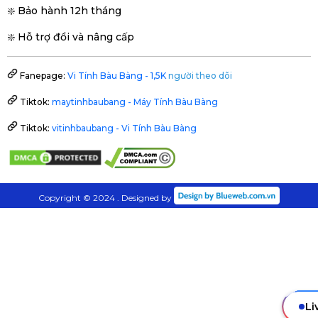
❇️ Bảo hành 12h tháng
❇️ Hỗ trợ đổi và nâng cấp
Fanepage:
Vi Tính Bàu Bàng - 1,5K
người theo dõi
Tiktok:
maytinhbaubang - Máy Tính Bàu Bàng
Tiktok:
vitinhbaubang - Vi Tính Bàu Bàng
Copyright © 2024 . Designed by
Li