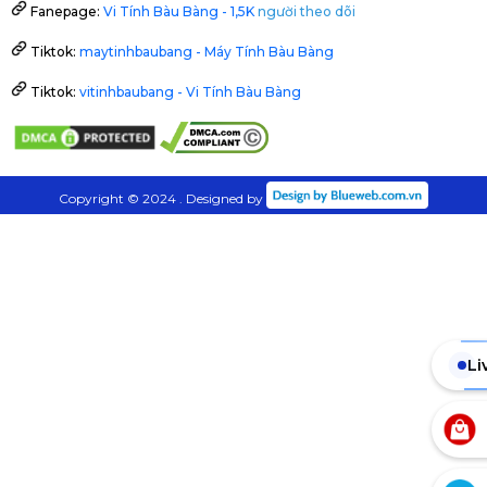
Fanepage:
Vi Tính Bàu Bàng - 1,5K
người theo dõi
Tiktok:
maytinhbaubang - Máy Tính Bàu Bàng
Tiktok:
vitinhbaubang - Vi Tính Bàu Bàng
Copyright © 2024 . Designed by
Li