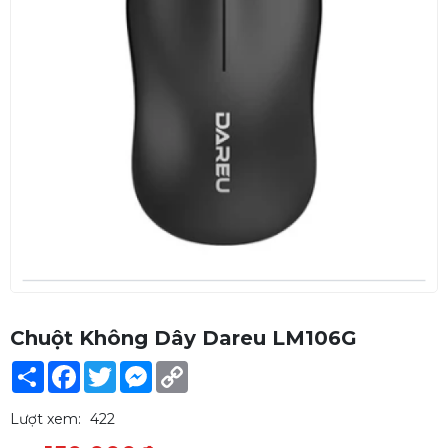
Chuột Không Dây Dareu LM106G
Share
Facebook
Twitter
Messenger
Copy
Link
Lượt xem:
422