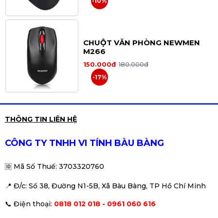
-10%
CHUỘT VĂN PHÒNG NEWMEN
M266
150.000đ
180.000đ
-17%
Chuột có dây Gaming Logitech
THÔNG TIN LIÊN HỆ
G102 LightSync Gen 2
420.000đ
450.000đ
CÔNG TY TNHH VI TÍNH BÀU BÀNG
-7%
🆔
Mã Số Thuế: 3703320760
📍 Đ
/c: Số 38, Đường N1-5B, Xã Bàu Bàng, TP Hồ Chí Minh
Chuột Gaming Không Dây
📞
Điện thoại:
0818 012 018 - 0961 060 616
Logitech G304 Lightspeed (Đen)
690.000đ
850.000đ