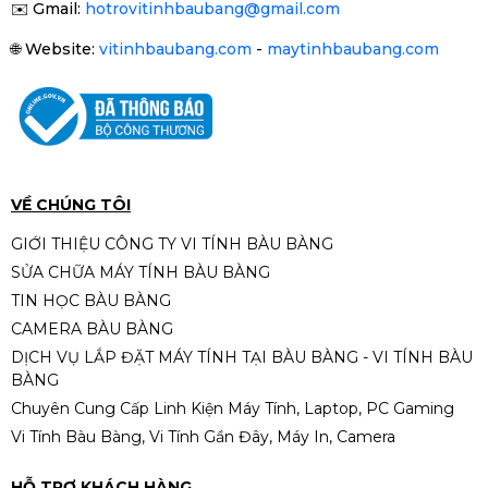
✉️
Gmail:
hotrovitinhbaubang@gmail.com
-19%
🌐
Website:
vitinhbaubang.com
-
maytinhbaubang.com
Chuột Inphic B2 Gaming có dây
8800 DPI USB - Silent Click
250.000đ
260.000đ
-4%
VỀ CHÚNG TÔI
GIỚI THIỆU CÔNG TY VI TÍNH BÀU BÀNG
SỬA CHỮA MÁY TÍNH BÀU BÀNG
Chuột không dây Attack Shark
TIN HỌC BÀU BÀNG
X11 (White - Mới, Full box)
CAMERA BÀU BÀNG
590.000đ
690.000đ
DỊCH VỤ LẮP ĐẶT MÁY TÍNH TẠI BÀU BÀNG - VI TÍNH BÀU
-14%
BÀNG
Chuyên Cung Cấp Linh Kiện Máy Tính, Laptop, PC Gaming
Vi Tính Bàu Bàng, Vi Tính Gần Đây, Máy In, Camera
HỖ TRỢ KHÁCH HÀNG