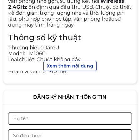
văn phòng nhỏ gọn, sử dụng kết nối
Wireless
2.4GHz
ổn định qua đầu thu USB. Chuột có thiết
kế đơn giản, trọng lượng nhẹ và thời lượng pin
Chuột có dây Gaming Logitech
G102 LightSync Gen 2
lâu, phù hợp cho học tập, văn phòng hoặc sử
dụng máy tính hàng ngày.
420.000đ
450.000đ
-7%
Thông số kỹ thuật
Thương hiệu: DareU
Model: LM106G
Loại chuột: Chuột không dây
Chuột Gaming Không Dây
Kết nối: Wireless 2.4GHz (USB Receiver)
Xem thêm nội dung
Logitech G304 Lightspeed (Đen)
Phạm vi kết nối: ~10 mét
690.000đ
850.000đ
Cảm biến: Quang học FCT3605
DPI: 1200 DPI
-19%
Số nút: 3 nút
Pin: 1 × AA
ĐĂNG KÝ NHẬN THÔNG TIN
Thời lượng pin: ~6 – 12 tháng (tùy mức sử dụng)
Trọng lượng: ~65g
Chuột Inphic B2 Gaming có dây
Kích thước: ~99 × 59 × 38 mm
8800 DPI USB - Silent Click
Tương thích: Windows / MacOS / Linux
250.000đ
260.000đ
Thiết kế & tính năng
-4%