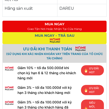
Hãng sản xuất
DAREU
MUA NGAY
Giao Tận Nơi Hoặc Nhận Tại Cửa Hàng
MUA NGAY - TRẢ SAU
ƯU ĐÃI KHI THANH TOÁN
(SỬ DỤNG KHI XÁC NHẬN KHOẢN VAY TRÊN TRANG CỦA TỔ CHỨC
TÀI CHÍNH)
Giảm 10% – tối đa 500.000đ khi
ƯU ĐÃI
HOT
chọn kỳ hạn 6 & 12 tháng cho khách
hàng mới
Giảm 3% – tối đa 100.000đ với kỳ
ƯU ĐÃI
HOT
hạn 3 tháng cho khách hàng mới
Giảm 3% – tối đa 100.000đ với kỳ
SIÊU
MỚI,
hạn 3 tháng cho khách hàng đã