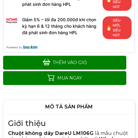
SIÊU
phát sinh đơn hàng HPL
HOT
Giảm 5% – tối đa 200.000đ khi chọn
SIÊU
MỚI,
kỳ hạn 6 & 12 tháng cho khách hàng
SIÊU
đã phát sinh đơn hàng HPL
HOT
Powered by
THÊM VÀO GIỎ
MUA NGAY
MÔ TẢ SẢN PHẨM
Giới thiệu
Chuột không dây DareU LM106G
là mẫu chuột