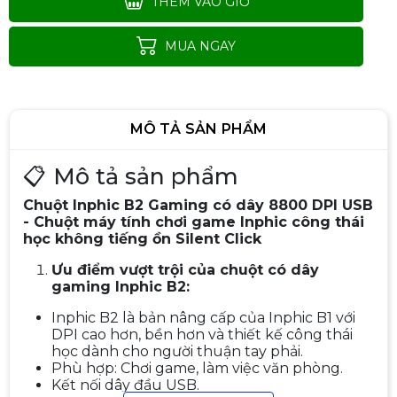
THÊM VÀO GIỎ
MUA NGAY
MÔ TẢ SẢN PHẨM
📋 Mô tả sản phẩm
Chuột Inphic B2 Gaming có dây 8800 DPI USB
- Chuột máy tính chơi game Inphic công thái
học không tiếng ồn Silent Click
Chuột có dây Gaming Logitech
Ưu điểm vượt trội của chuột có dây
G102 LightSync Gen 2
gaming Inphic B2:
420.000đ
450.000đ
Inphic B2 là bản nâng cấp của Inphic B1 với
-7%
DPI cao hơn, bền hơn và thiết kế công thái
học dành cho người thuận tay phải.
Phù hợp: Chơi game, làm việc văn phòng.
Kết nối dây đầu USB.
Chuột Gaming Không Dây