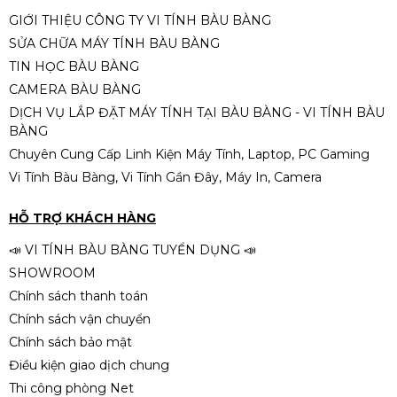
GIỚI THIỆU CÔNG TY VI TÍNH BÀU BÀNG
SỬA CHỮA MÁY TÍNH BÀU BÀNG
Chuột không dây Dareu LM106G
TIN HỌC BÀU BÀNG
CAMERA BÀU BÀNG
150.000đ
190.000đ
DỊCH VỤ LẮP ĐẶT MÁY TÍNH TẠI BÀU BÀNG - VI TÍNH BÀU
-21%
BÀNG
Chuyên Cung Cấp Linh Kiện Máy Tính, Laptop, PC Gaming
Vi Tính Bàu Bàng, Vi Tính Gần Đây, Máy In, Camera
HỖ TRỢ KHÁCH HÀNG
📣 VI TÍNH BÀU BÀNG TUYỂN DỤNG 📣
SHOWROOM
Chính sách thanh toán
Chính sách vận chuyển
Chính sách bảo mật
Điều kiện giao dịch chung
Thi công phòng Net