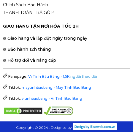
Chính Sách Bảo Hành
THANH TOÁN TRẢ GÓP
GIAO HÀNG TẬN NƠI HỎA TỐC 2H
❇️ Giao hàng và lắp đặt ngày trong ngày
❇️ Bảo hành 12h tháng
❇️ Hỗ trợ đổi và nâng cấp
Fanepage:
Vi Tính Bàu Bàng - 1,5K
người theo dõi
Tiktok:
maytinhbaubang - Máy Tính Bàu Bàng
Tiktok:
vitinhbaubang - Vi Tính Bàu Bàng
Copyright © 2024 . Designed by