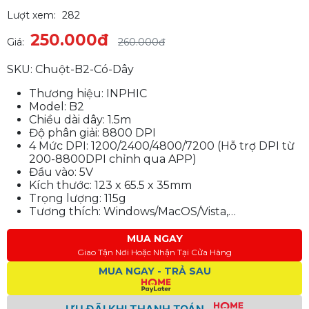
Lượt xem:
282
250.000đ
Giá:
260.000đ
SKU: Chuột-B2-Có-Dây
Thương hiệu: INPHIC
Model: B2
Chiều dài dây: 1.5m
Độ phân giải: 8800 DPI
4 Mức DPI: 1200/2400/4800/7200 (Hỗ trợ DPI từ
200-8800DPI chỉnh qua APP)
Đầu vào: 5V
Kích thước: 123 x 65.5 x 35mm
Trọng lượng: 115g
Tương thích: Windows/MacOS/Vista,…
MUA NGAY
Giao Tận Nơi Hoặc Nhận Tại Cửa Hàng
MUA NGAY - TRẢ SAU