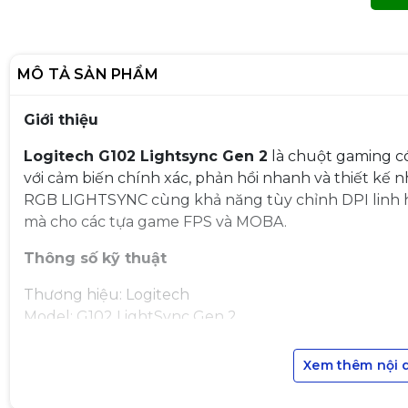
MÔ TẢ SẢN PHẨM
Giới thiệu
Logitech G102 Lightsync Gen 2
là chuột gaming c
với cảm biến chính xác, phản hồi nhanh và thiết kế 
RGB LIGHTSYNC cùng khả năng tùy chỉnh DPI linh h
mà cho các tựa game FPS và MOBA.
Thông số kỹ thuật
Thương hiệu: Logitech
Model: G102 LightSync Gen 2
Loại chuột: Chuột gaming có dây
Kết nối: USB
Xem thêm nội 
Cảm biến: Optical Gaming Sensor
DPI: 200 – 8000 DPI