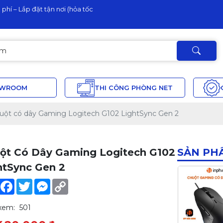
phí – Lắp đặt tận nơi (hỏa tốc
OWROOM
THI CÔNG PHÒNG NET
uột có dây Gaming Logitech G102 LightSync Gen 2
ột Có Dây Gaming Logitech G102
SẢN PH
htSync Gen 2
Share
Facebook
Twitter
Messenger
Copy
Link
xem:
501