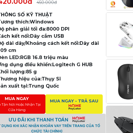
420.000đ
450.000đ
THÔNG SỐ KỸ THUẬT
Tương thích:Windows
Độ phân giải tối đa:8000 DPI
Cách kết nối:Dây cắm USB
Độ dài dây/Khoảng cách kết nối:Dây dài
209 cm
Đèn LED:RGB 16.8 triệu màu
Ứng dụng điều khiển:Logitech G HUB
Khối lượng:85 g
Thương hiệu của:Thụy Sĩ
Sản xuất tại:Trung Quốc
MUA NGAY
MUA NGAY - TRẢ SAU
o Tận Nơi Hoặc Nhận Tại
Cửa Hàng
ƯU ĐÃI KHI THANH TOÁN
Ử DỤNG KHI XÁC NHẬN KHOẢN VAY TRÊN TRANG CỦA TỔ
CHỨC TÀI CHÍNH)