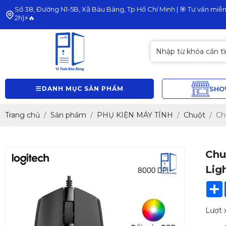
Số 38, Đường N1-5B, Xã Bàu Bàng, Tp Hồ Chí Minh | 🎯 Tư vấn miễn 
2h)⚡🔥
DANH MỤC SẢN PHẨM
SH
Trang chủ
Sản phẩm
PHỤ KIỆN MÁY TÍNH
Chuột
Ch
Chu
Lig
Lượt 