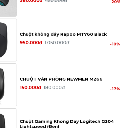
360.000đ
450.000đ
-20%
Chuột không dây Rapoo MT760 Black
950.000đ
1.050.000đ
-10%
CHUỘT VĂN PHÒNG NEWMEN M266
150.000đ
180.000đ
-17%
Chuột Gaming Không Dây Logitech G304
Lightspeed (Đen)