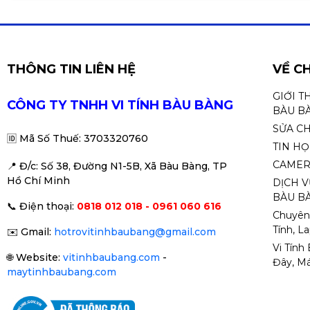
✔ Gaming setup giá tốt
✔ Người thích chuột nhẹ, phản hồi nhanh 🎮🖱️
THÔNG TIN LIÊN HỆ
VỀ C
GIỚI T
CÔNG TY TNHH VI TÍNH BÀU BÀNG
BÀU B
SỬA C
🆔
Mã Số Thuế: 3703320760
TIN H
CAMER
📍 Đ
/c: Số 38, Đường N1-5B, Xã Bàu Bàng, TP
Hồ Chí Minh
DỊCH V
BÀU BÀ
📞
Điện thoại:
0818 012 018 - 0961 060 616
Chuyên
Tính, L
✉️
Gmail:
hotrovitinhbaubang@gmail.com
Vi Tính
🌐
Website:
vitinhbaubang.com
-
Đây, Má
maytinhbaubang.com