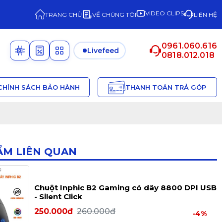
VIDEO CLIPS
TRANG CHỦ
VỀ CHÚNG TÔI
LIÊN HỆ
0961.060.616
Livefeed
0818.012.018
CHÍNH SÁCH BẢO HÀNH
THANH TOÁN TRẢ GÓP
ẨM LIÊN QUAN
Chuột Inphic B2 Gaming có dây 8800 DPI USB
- Silent Click
250.000đ
260.000đ
-4%