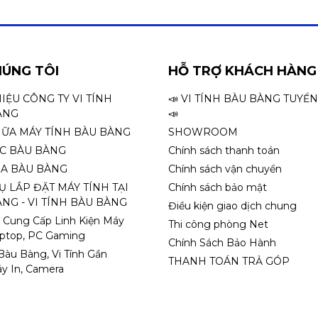
HÚNG TÔI
HỖ TRỢ KHÁCH HÀNG
HIỆU CÔNG TY VI TÍNH
📣 VI TÍNH BÀU BÀNG TUYỂ
ÀNG
📣
HỮA MÁY TÍNH BÀU BÀNG
SHOWROOM
ỌC BÀU BÀNG
Chính sách thanh toán
A BÀU BÀNG
Chính sách vận chuyển
Ụ LẮP ĐẶT MÁY TÍNH TẠI
Chính sách bảo mật
NG - VI TÍNH BÀU BÀNG
Điều kiện giao dịch chung
 Cung Cấp Linh Kiện Máy
Thi công phòng Net
aptop, PC Gaming
Chính Sách Bảo Hành
 Bàu Bàng, Vi Tính Gần
THANH TOÁN TRẢ GÓP
y In, Camera