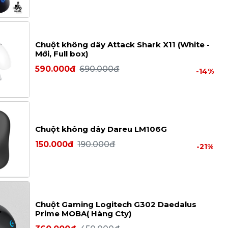
Chuột không dây Attack Shark X11 (White -
Mới, Full box)
590.000đ
690.000đ
-14%
Chuột không dây Dareu LM106G
150.000đ
190.000đ
-21%
Chuột Gaming Logitech G302 Daedalus
Prime MOBA( Hàng Cty)