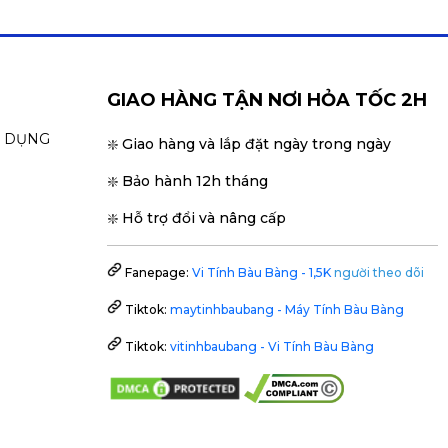
GIAO HÀNG TẬN NƠI HỎA TỐC 2H
N DỤNG
❇️ Giao hàng và lắp đặt ngày trong ngày
❇️ Bảo hành 12h tháng
❇️ Hỗ trợ đổi và nâng cấp
Fanepage:
Vi Tính Bàu Bàng - 1,5K
người theo dõi
Tiktok:
maytinhbaubang - Máy Tính Bàu Bàng
Tiktok:
vitinhbaubang - Vi Tính Bàu Bàng