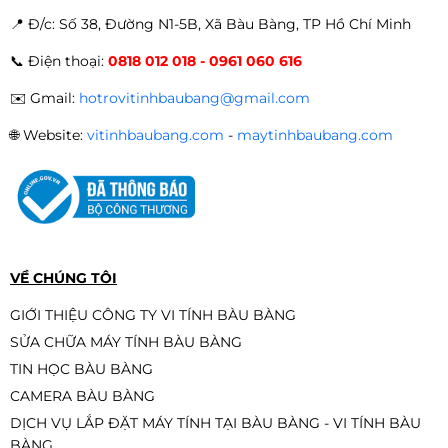
📍 Đ
/c: Số 38, Đường N1-5B, Xã Bàu Bàng, TP Hồ Chí Minh
Card màn hình VGA gigabyte gtx
📞
Điện thoại:
0818 012 018 - 0961 060 616
750ti 2gb ram ddr5 (QSD)
990.000đ
950.000đ
✉️
Gmail:
hotrovitinhbaubang@gmail.com
-4%
🌐
Website:
vitinhbaubang.com
-
maytinhbaubang.com
Card màn hình (VGA) Gigabyte
750Ti 2GB DDR5 2 Fan (QSD)
1.100.000đ
990.000đ
-10%
VỀ CHÚNG TÔI
GIỚI THIỆU CÔNG TY VI TÍNH BÀU BÀNG
SỬA CHỮA MÁY TÍNH BÀU BÀNG
Card màn hình MSI GeForce GTX
TIN HỌC BÀU BÀNG
1050Ti 4GB GDDR5 (QSD)
CAMERA BÀU BÀNG
2.190.000đ
1.950.000đ
DỊCH VỤ LẮP ĐẶT MÁY TÍNH TẠI BÀU BÀNG - VI TÍNH BÀU
-11%
BÀNG