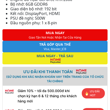
Bộ nhớ: 6GB GDDR6
Giao diện bộ nhớ: 192 bit
Kết nối: DisplayPort, HDMI
PSU đề nghị: 500W
Đầu nguồn phụ: 1 x 8-pin
MUA NGAY
Giao Tận Nơi Hoặc Nhận Tại Cửa Hàng
TRẢ GÓP QUA THẺ
Visa, Master, JCB
MUA NGAY - TRẢ SAU
ƯU ĐÃI KHI THANH TOÁN
(SỬ DỤNG KHI XÁC NHẬN KHOẢN VAY TRÊN TRANG CỦA TỔ CHỨC
TÀI CHÍNH)
Giảm 10% – tối đa 500.000đ khi
ƯU ĐÃI
HOT
chọn kỳ hạn 6 & 12 tháng cho khách
hàng mới