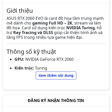
Giới thiệu
ASUS RTX 2060 EVO là card đồ họa tầm trung mạnh
mẽ dành cho
gaming Full HD – 2K
, stream và làm
đồ họa. Card sử dụng kiến trúc
NVIDIA Turing
, hỗ
trợ
Ray Tracing và DLSS
giúp cải thiện hình ảnh và
tăng FPS trong nhiều tựa game hiện đại.
Thông số kỹ thuật
GPU:
NVIDIA GeForce RTX 2060
Kiến trúc:
Turing
Card màn hình (VGA) Gigabyte
Xem thêm nội dung
CUDA Cores:
1920
750Ti 2GB DDR5 2 Fan (QSD)
1.100.000đ
990.000đ
Bộ nhớ:
6GB GDDR6
-10%
Bus bộ nhớ:
192-bit
ĐĂNG KÝ NHẬN THÔNG TIN
Tốc độ bộ nhớ:
14 Gbps
Base Clock:
~1365 MHz
Card màn hình MSI GeForce GTX