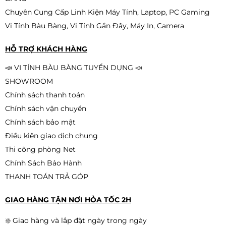
Chuyên Cung Cấp Linh Kiện Máy Tính, Laptop, PC Gaming
Vi Tính Bàu Bàng, Vi Tính Gần Đây, Máy In, Camera
Card màn hình MSI RTX5060 8GB
Shadow2X OC GDDR7
HỖ TRỢ KHÁCH HÀNG
9.290.000đ
📣 VI TÍNH BÀU BÀNG TUYỂN DỤNG 📣
SHOWROOM
Chính sách thanh toán
Chính sách vận chuyển
VGA Gigabyte RTX 5060
WINDFORCE MAX OC 8GB
Chính sách bảo mật
(N5060WF2MAX OC-8GD)
Điều kiện giao dịch chung
9.390.000đ
Thi công phòng Net
Chính Sách Bảo Hành
THANH TOÁN TRẢ GÓP
GIAO HÀNG TẬN NƠI HỎA TỐC 2H
❇️ Giao hàng và lắp đặt ngày trong ngày