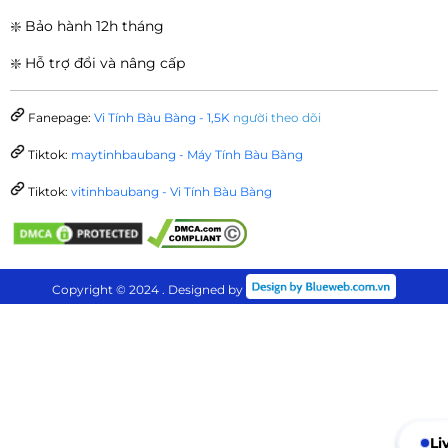
❇️ Bảo hành 12h tháng
❇️ Hỗ trợ đổi và nâng cấp
Fanepage:
Vi Tính Bàu Bàng - 1,5K
người theo dõi
Tiktok:
maytinhbaubang - Máy Tính Bàu Bàng
Tiktok:
vitinhbaubang - Vi Tính Bàu Bàng
Copyright © 2024 . Designed by
Li