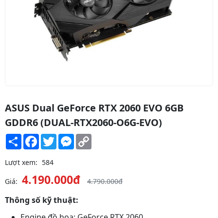
ASUS Dual GeForce RTX 2060 EVO 6GB
GDDR6 (DUAL-RTX2060-O6G-EVO)
Share
Facebook
Twitter
Messenger
Copy
Link
Lượt xem:
584
4.190.000đ
Giá:
4.790.000đ
Thông số kỹ thuật:
Engine đồ họa: GeForce RTX 2060