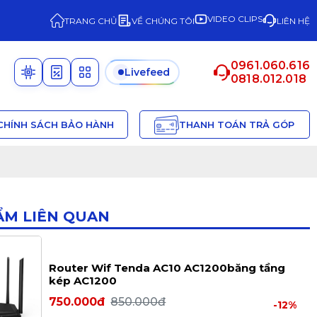
VIDEO CLIPS
TRANG CHỦ
VỀ CHÚNG TÔI
LIÊN HỆ
0961.060.616
Livefeed
0818.012.018
CHÍNH SÁCH BẢO HÀNH
THANH TOÁN TRẢ GÓP
ẨM LIÊN QUAN
Router Wif Tenda AC10 AC1200băng tầng
kép AC1200
750.000đ
850.000đ
-12%