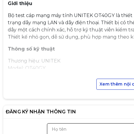
Giới thiệu
Bộ test cáp mạng máy tính UNITEK OT40GY là thiết 
trạng dây mạng LAN và dây điện thoại. Thiết bị có th
dây một cách chính xác, hỗ trợ kỹ thuật viên kiểm t
Thiết kế nhỏ gọn, dễ sử dụng, phù hợp mang theo kh
Thông số kỹ thuật
Thương hiệu: UNITEK
Model: OT40GY
Loại thiết bị: Hộp test dây mạng
Cổng hỗ trợ: RJ45 (LAN) / RJ11 (Điện thoại)
Xem thêm nội 
Nguồn điện: Pin 9V
Chức năng: Kiểm tra đứt dây, đảo dây, ngắn mạch
Đèn báo: LED hiển thị trạng thái từng chân dây
Chất liệu: Nhựa PVC
ĐĂNG KÝ NHẬN THÔNG TIN
Màu sắc: Trắng xám
Tính năng nổi bật