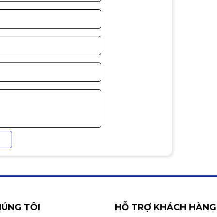
 xa
 🔧🌐💻
HÚNG TÔI
HỖ TRỢ KHÁCH HÀNG