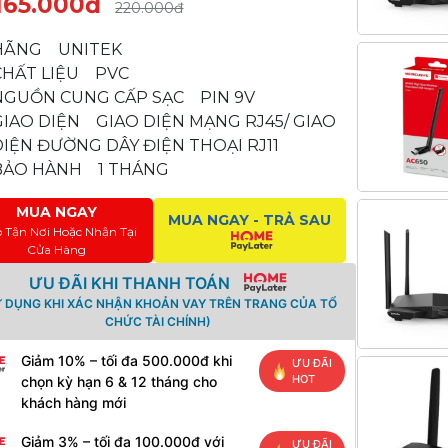
165.000đ
220.000đ
HÃNG UNITEK
CHẤT LIỆU PVC
NGUỒN CUNG CẤP SẠC PIN 9V
GIAO DIỆN GIAO DIỆN MẠNG RJ45/ GIAO
DIỆN ĐƯỜNG DÂY ĐIỆN THOẠI RJ11
BẢO HÀNH 1 THÁNG
MUA NGAY
MUA NGAY - TRẢ SAU
o Tận Nơi Hoặc Nhận Tại
Cửa Hàng
ƯU ĐÃI KHI THANH TOÁN
Ử DỤNG KHI XÁC NHẬN KHOẢN VAY TRÊN TRANG CỦA TỔ
CHỨC TÀI CHÍNH)
Giảm 10% – tối đa 500.000đ khi
ƯU ĐÃI
HOT
chọn kỳ hạn 6 & 12 tháng cho
khách hàng mới
Giảm 3% – tối đa 100.000đ với
ƯU ĐÃI