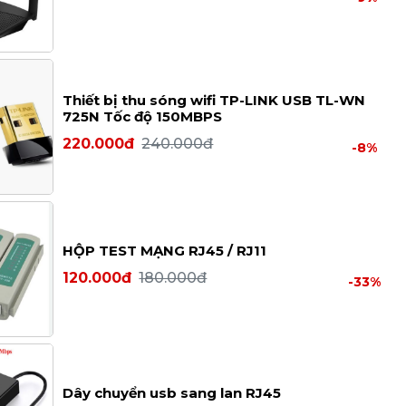
Thiết bị thu sóng wifi TP-LINK USB TL-WN
725N Tốc độ 150MBPS
220.000đ
240.000đ
-8%
HỘP TEST MẠNG RJ45 / RJ11
120.000đ
180.000đ
-33%
Dây chuyển usb sang lan RJ45