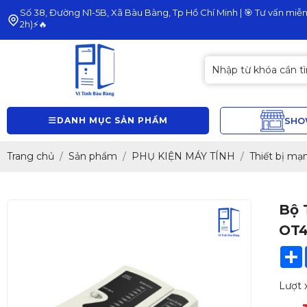
Số 38, Đường N1-5B, Xã Bàu Bàng, Tp Hồ Chí Minh | 🎯 Tư vấn miễn 
2h)⚡🔥
DANH MỤC SẢN PHẨM
SH
Trang chủ
Sản phẩm
PHỤ KIỆN MÁY TÍNH
Thiết bị mạ
Bộ 
OT
Lượt 