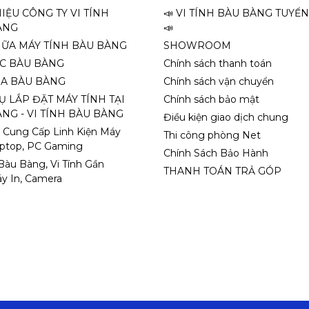
HIỆU CÔNG TY VI TÍNH
📣 VI TÍNH BÀU BÀNG TUYỂ
ÀNG
📣
HỮA MÁY TÍNH BÀU BÀNG
SHOWROOM
ỌC BÀU BÀNG
Chính sách thanh toán
A BÀU BÀNG
Chính sách vận chuyển
Ụ LẮP ĐẶT MÁY TÍNH TẠI
Chính sách bảo mật
NG - VI TÍNH BÀU BÀNG
Điều kiện giao dịch chung
 Cung Cấp Linh Kiện Máy
Thi công phòng Net
aptop, PC Gaming
Chính Sách Bảo Hành
 Bàu Bàng, Vi Tính Gần
THANH TOÁN TRẢ GÓP
y In, Camera