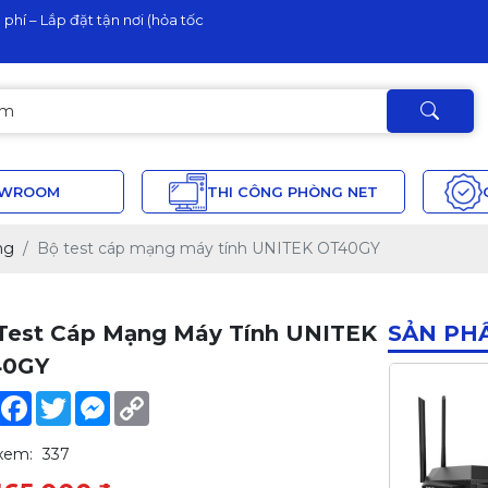
phí – Lắp đặt tận nơi (hỏa tốc
OWROOM
THI CÔNG PHÒNG NET
ng
Bộ test cáp mạng máy tính UNITEK OT40GY
Test Cáp Mạng Máy Tính UNITEK
SẢN PH
40GY
Share
Facebook
Twitter
Messenger
Copy
Link
xem:
337