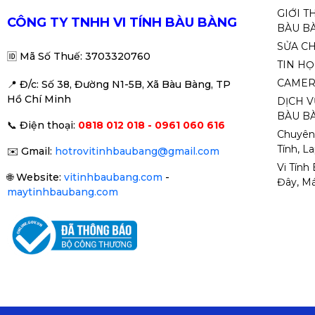
GIỚI T
CÔNG TY TNHH VI TÍNH BÀU BÀNG
BÀU B
SỬA C
🆔
Mã Số Thuế: 3703320760
TIN H
CAMER
📍 Đ
/c: Số 38, Đường N1-5B, Xã Bàu Bàng, TP
Hồ Chí Minh
DỊCH V
BÀU BÀ
📞
Điện thoại:
0818 012 018 - 0961 060 616
Chuyên
Tính, L
✉️
Gmail:
hotrovitinhbaubang@gmail.com
Vi Tính
🌐
Website:
vitinhbaubang.com
-
Đây, Má
maytinhbaubang.com