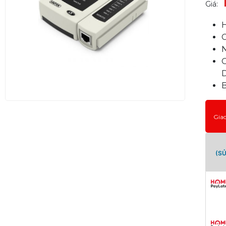
Giá:
Gia
(S