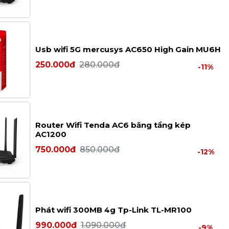
Usb wifi 5G mercusys AC650 High Gain MU6H
250.000đ
280.000đ
-11%
Router Wifi Tenda AC6 băng tầng kép
AC1200
750.000đ
850.000đ
-12%
Phát wifi 300MB 4g Tp-Link TL-MR100
990.000đ
1.090.000đ
-9%