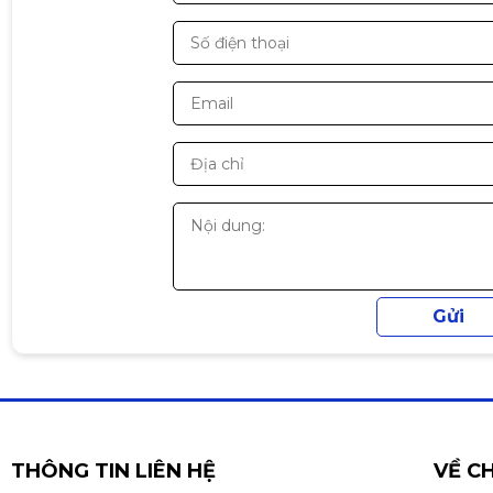
• Kiểm tra dây mạng RJ45 và dây điện thoại RJ11
• Phát hiện lỗi đứt dây, chập dây hoặc bấm sai thứ tự
• Thiết kế tháo rời giúp test dây mạng ở khoảng cách
• Đèn LED hiển thị tình trạng từng lõi dây rõ ràng
• Nhỏ gọn, dễ mang theo khi thi công mạng
Phù hợp sử dụng
✔ Kỹ thuật viên thi công mạng
✔ Cửa hàng sửa chữa máy tính
✔ Kiểm tra dây mạng LAN tại nhà
✔ Lắp đặt hệ thống mạng văn phòng / quán internet
THÔNG TIN LIÊN HỆ
VỀ C