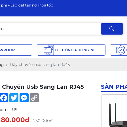
phí – Lắp đặt tận nơi (hỏa tốc
OWROOM
THI CÔNG PHÒNG NET
ng
Dây chuyển usb sang lan RJ45
 Chuyển Usb Sang Lan RJ45
SẢN PH
Share
Facebook
Twitter
Messenger
Copy
Link
xem:
319
180.000đ
250.000đ