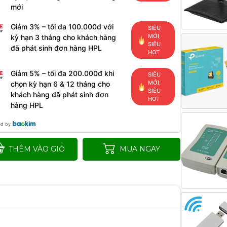
mới
Giảm 3% – tối đa 100.000đ với
SIÊU
MỚI,
kỳ hạn 3 tháng cho khách hàng
SIÊU
đã phát sinh đơn hàng HPL
HOT
Giảm 5% – tối đa 200.000đ khi
SIÊU
MỚI,
chọn kỳ hạn 6 & 12 tháng cho
SIÊU
khách hàng đã phát sinh đơn
HOT
hàng HPL
ed by
THÊM VÀO GIỎ
MUA NGAY