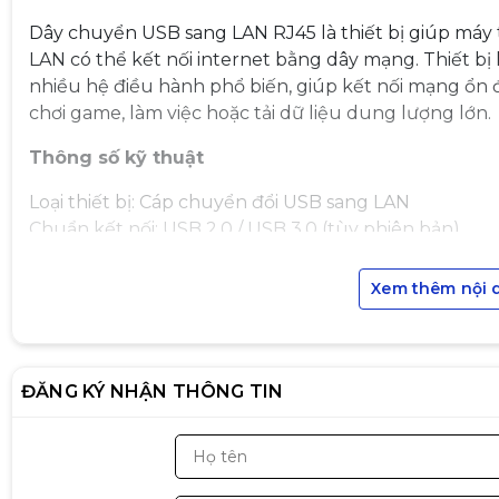
Dây chuyển USB sang LAN RJ45 là thiết bị giúp máy
LAN có thể kết nối internet bằng dây mạng. Thiết bị 
nhiều hệ điều hành phổ biến, giúp kết nối mạng ổn đ
chơi game, làm việc hoặc tải dữ liệu dung lượng lớn.
Thông số kỹ thuật
Loại thiết bị: Cáp chuyển đổi USB sang LAN
Chuẩn kết nối: USB 2.0 / USB 3.0 (tùy phiên bản)
Cổng mạng: RJ45 Ethernet
Tốc độ mạng hỗ trợ: 10 / 100 / 1000 Mbps (tùy model
Xem thêm nội 
Chuẩn mạng: IEEE 802.3 / 802.3u / 802.3ab
Chiều dài cáp: ~15 – 20 cm
Chất liệu: Nhựa ABS + lõi đồng
ĐĂNG KÝ NHẬN THÔNG TIN
Tính năng nổi bật
• Chuyển đổi cổng USB sang LAN RJ45 nhanh chóng
• Kết nối internet ổn định hơn so với WiFi