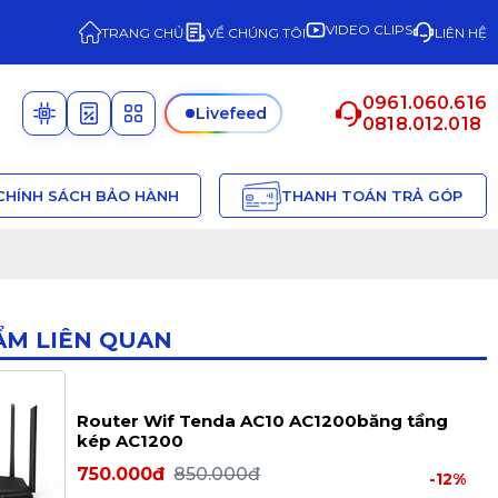
VIDEO CLIPS
TRANG CHỦ
VỀ CHÚNG TÔI
LIÊN HỆ
0961.060.616
Livefeed
0818.012.018
CHÍNH SÁCH BẢO HÀNH
THANH TOÁN TRẢ GÓP
ẨM LIÊN QUAN
Router Wif Tenda AC10 AC1200băng tầng
kép AC1200
750.000đ
850.000đ
-12%