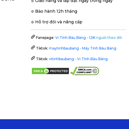
❇️ Giao hàng và lắp đặt ngày trong ngày
❇️ Bảo hành 12h tháng
❇️ Hỗ trợ đổi và nâng cấp
Fanepage:
Vi Tính Bàu Bàng - 1,5K
người theo dõi
Tiktok:
maytinhbaubang - Máy Tính Bàu Bàng
Tiktok:
vitinhbaubang - Vi Tính Bàu Bàng