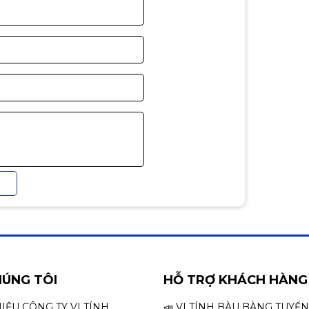
n
HÚNG TÔI
HỖ TRỢ KHÁCH HÀNG
HIỆU CÔNG TY VI TÍNH
📣 VI TÍNH BÀU BÀNG TUYỂ