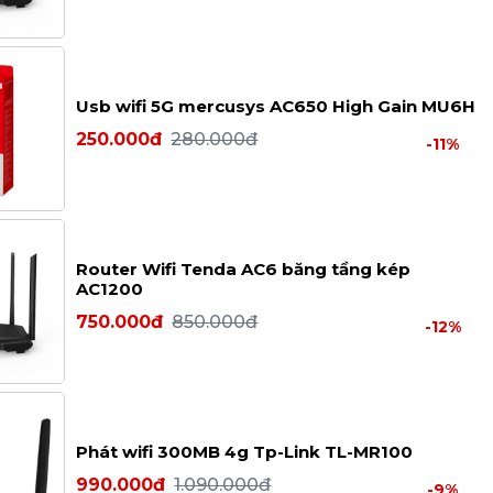
Usb wifi 5G mercusys AC650 High Gain MU6H
250.000đ
280.000đ
-11%
Router Wifi Tenda AC6 băng tầng kép
AC1200
750.000đ
850.000đ
-12%
Phát wifi 300MB 4g Tp-Link TL-MR100
990.000đ
1.090.000đ
-9%