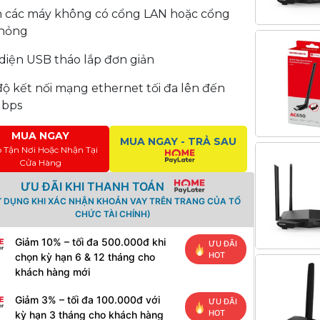
 các máy không có cổng LAN hoặc cổng
hỏng
 diện USB tháo lắp đơn giản
độ kết nối mạng ethernet tối đa lên đến
Mbps
MUA NGAY
MUA NGAY - TRẢ SAU
o Tận Nơi Hoặc Nhận Tại
Cửa Hàng
ƯU ĐÃI KHI THANH TOÁN
Ử DỤNG KHI XÁC NHẬN KHOẢN VAY TRÊN TRANG CỦA TỔ
CHỨC TÀI CHÍNH)
Giảm 10% – tối đa 500.000đ khi
ƯU ĐÃI
HOT
chọn kỳ hạn 6 & 12 tháng cho
khách hàng mới
Giảm 3% – tối đa 100.000đ với
ƯU ĐÃI
HOT
kỳ hạn 3 tháng cho khách hàng