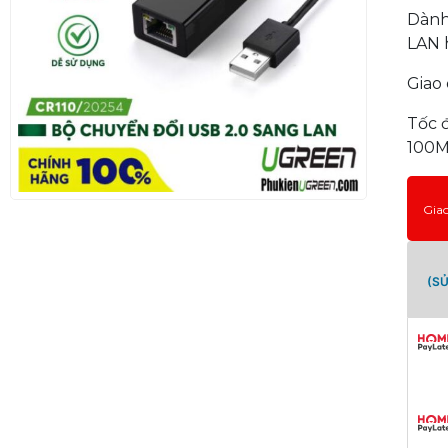
Dành
LAN 
Giao
Tốc 
100
Gia
(S