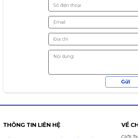
• Cắm là sử dụng, hỗ trợ nhiều hệ điều hành phổ biế
• Thiết kế nhỏ gọn, dễ mang theo khi di chuyển
• Phù hợp laptop mỏng không có cổng LAN
Phù hợp sử dụng
✔ Laptop không có cổng mạng LAN
✔ Chơi game cần mạng ổn định
✔ Làm việc văn phòng / tải dữ liệu
✔ Kết nối internet cho PC hoặc laptop 💻🌐
THÔNG TIN LIÊN HỆ
VỀ C
GIỚI T