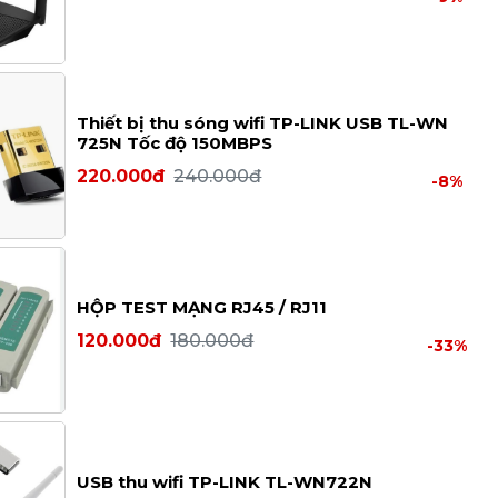
Thiết bị thu sóng wifi TP-LINK USB TL-WN
725N Tốc độ 150MBPS
220.000đ
240.000đ
-8%
HỘP TEST MẠNG RJ45 / RJ11
120.000đ
180.000đ
-33%
USB thu wifi TP-LINK TL-WN722N