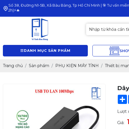
Số 38, Đường N1-5B, Xã Bàu Bàng, Tp Hồ Chí Minh | 🎯 Tư vấn miễn 
2h)⚡🔥
DANH MỤC SẢN PHẨM
SH
Trang chủ
Sản phẩm
PHỤ KIỆN MÁY TÍNH
Thiết bị mạ
Dây
Lượt 
Giá: