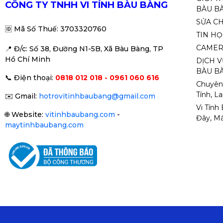
CÔNG TY TNHH VI TÍNH BÀU BÀNG
BÀU B
SỬA C
🆔
Mã Số Thuế: 3703320760
TIN H
CAMER
📍 Đ
/c: Số 38, Đường N1-5B, Xã Bàu Bàng, TP
Hồ Chí Minh
DỊCH V
BÀU BÀ
📞
Điện thoại:
0818 012 018 - 0961 060 616
Chuyên
Tính, L
✉️
Gmail:
hotrovitinhbaubang@gmail.com
Vi Tính
🌐
Website:
vitinhbaubang.com
-
Đây, Má
maytinhbaubang.com