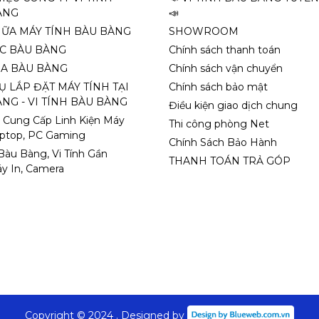
ÀNG
📣
HỮA MÁY TÍNH BÀU BÀNG
SHOWROOM
ỌC BÀU BÀNG
Chính sách thanh toán
A BÀU BÀNG
Chính sách vận chuyển
Ụ LẮP ĐẶT MÁY TÍNH TẠI
Chính sách bảo mật
NG - VI TÍNH BÀU BÀNG
Điều kiện giao dịch chung
 Cung Cấp Linh Kiện Máy
Thi công phòng Net
aptop, PC Gaming
Chính Sách Bảo Hành
 Bàu Bàng, Vi Tính Gần
THANH TOÁN TRẢ GÓP
y In, Camera
Copyright © 2024 . Designed by