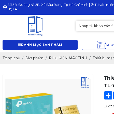
Số 38, Đường N1-5B, Xã Bàu Bàng, Tp Hồ Chí Minh | 🎯 Tư vấn miễn 
2h)⚡🔥
DANH MỤC SẢN PHẨM
SH
Trang chủ
Sản phẩm
PHỤ KIỆN MÁY TÍNH
Thiết bị mạ
Thi
TL-
Lượt 