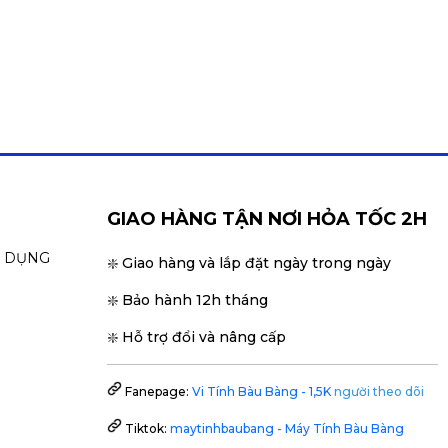
GIAO HÀNG TẬN NƠI HỎA TỐC 2H
N DỤNG
❇️ Giao hàng và lắp đặt ngày trong ngày
❇️ Bảo hành 12h tháng
❇️ Hỗ trợ đổi và nâng cấp
Fanepage:
Vi Tính Bàu Bàng - 1,5K
người theo dõi
Tiktok:
maytinhbaubang - Máy Tính Bàu Bàng