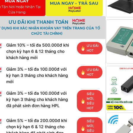
MUA NGAY
MUA NGAY - TRẢ SAU
o Tận Nơi Hoặc Nhận Tại
Cửa Hàng
ƯU ĐÃI KHI THANH TOÁN
Ử DỤNG KHI XÁC NHẬN KHOẢN VAY TRÊN TRANG CỦA TỔ
CHỨC TÀI CHÍNH)
Giảm 10% – tối đa 500.000đ khi
ƯU ĐÃI
HOT
chọn kỳ hạn 6 & 12 tháng cho
khách hàng mới
Giảm 3% – tối đa 100.000đ với
ƯU ĐÃI
HOT
kỳ hạn 3 tháng cho khách hàng
mới
Giảm 3% – tối đa 100.000đ với
SIÊU
MỚI,
kỳ hạn 3 tháng cho khách hàng
SIÊU
đã phát sinh đơn hàng HPL
HOT
Giảm 5% – tối đa 200.000đ khi
SIÊU
MỚI,
chọn kỳ hạn 6 & 12 tháng cho
SIÊU
khách hàng đã phát sinh đơn