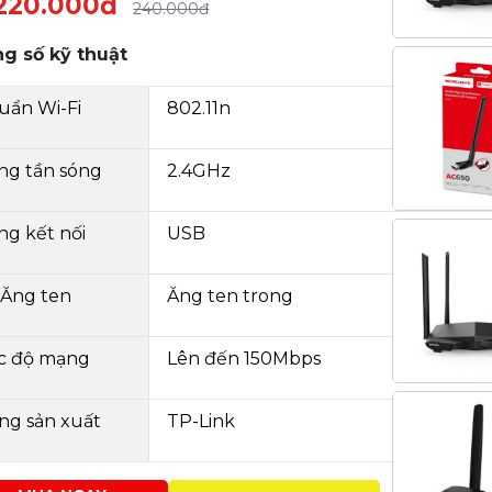
220.000đ
240.000đ
g số kỹ thuật
uẩn Wi-Fi
802.11n
ng tần sóng
2.4GHz
ng kết nối
USB
 Ăng ten
Ăng ten trong
c độ mạng
Lên đến 150Mbps
ng sản xuất
TP-Link