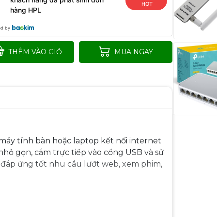
HOT
hàng HPL
ed by
THÊM VÀO GIỎ
MUA NGAY
áy tính bàn hoặc laptop kết nối internet
nhỏ gọn, cắm trực tiếp vào cổng USB và sử
đáp ứng tốt nhu cầu lướt web, xem phim,