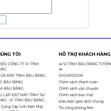
HÚNG TÔI
HỖ TRỢ KHÁCH HÀNG
HIỆU CÔNG TY VI TÍNH
📣 VI TÍNH BÀU BÀNG TUYỂ
ÀNG
📣
HỮA MÁY TÍNH BÀU BÀNG
SHOWROOM
ỌC BÀU BÀNG
Chính sách thanh toán
A BÀU BÀNG
Chính sách vận chuyển
Ụ LẮP ĐẶT MÁY TÍNH TẠI
Chính sách bảo mật
NG - VI TÍNH BÀU BÀNG
Điều kiện giao dịch chung
 Cung Cấp Linh Kiện Máy
Thi công phòng Net