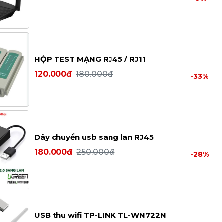
HỘP TEST MẠNG RJ45 / RJ11
120.000đ
180.000đ
-33%
Dây chuyển usb sang lan RJ45
180.000đ
250.000đ
-28%
USB thu wifi TP-LINK TL-WN722N