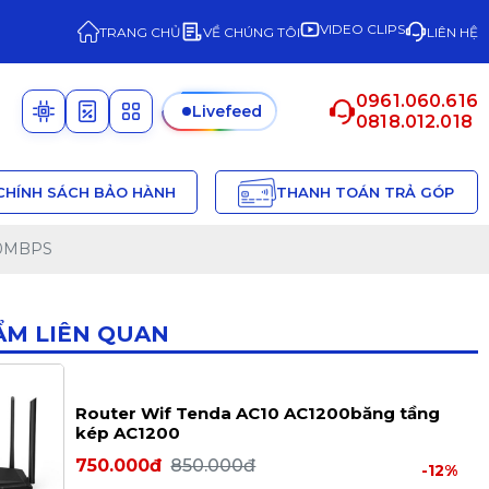
VIDEO CLIPS
TRANG CHỦ
VỀ CHÚNG TÔI
LIÊN HỆ
0961.060.616
Livefeed
0818.012.018
CHÍNH SÁCH BẢO HÀNH
THANH TOÁN TRẢ GÓP
150MBPS
ẨM LIÊN QUAN
Router Wif Tenda AC10 AC1200băng tầng
kép AC1200
750.000đ
850.000đ
-12%