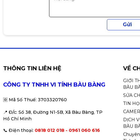
✔ Máy tính bàn cần kết nối WiFi
✔ Laptop hỏng card WiFi
✔ Lướt web, xem phim, học online
✔ Văn phòng / gia đình 🖥️📶
THÔNG TIN LIÊN HỆ
VỀ C
GIỚI T
CÔNG TY TNHH VI TÍNH BÀU BÀNG
BÀU B
SỬA C
🆔
Mã Số Thuế: 3703320760
TIN H
CAMER
📍 Đ
/c: Số 38, Đường N1-5B, Xã Bàu Bàng, TP
Hồ Chí Minh
DỊCH V
BÀU BÀ
📞
Điện thoại:
0818 012 018 - 0961 060 616
Chuyên