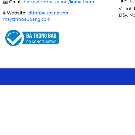
Tính, L
✉️
Gmail:
hotrovitinhbaubang@gmail.com
Vi Tính
🌐
Website:
vitinhbaubang.com
-
Đây, Má
maytinhbaubang.com