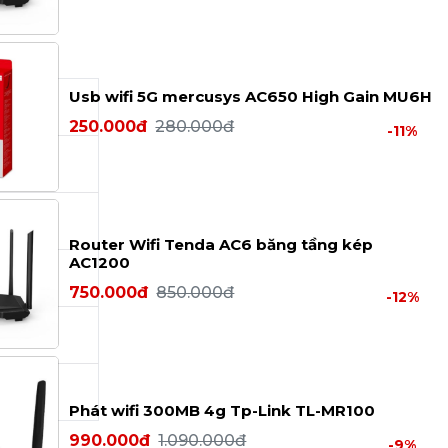
Usb wifi 5G mercusys AC650 High Gain MU6H
250.000đ
280.000đ
-11%
Router Wifi Tenda AC6 băng tầng kép
AC1200
750.000đ
850.000đ
-12%
Phát wifi 300MB 4g Tp-Link TL-MR100
990.000đ
1.090.000đ
-9%