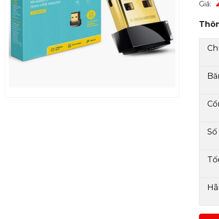
Giá:
Thôn
Ch
Bă
Cổ
Số
Tố
Hã