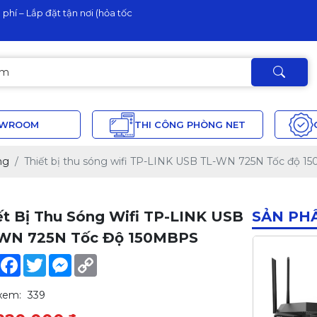
phí – Lắp đặt tận nơi (hỏa tốc
OWROOM
THI CÔNG PHÒNG NET
ng
Thiết bị thu sóng wifi TP-LINK USB TL-WN 725N Tốc độ 
ết Bị Thu Sóng Wifi TP-LINK USB
SẢN PH
WN 725N Tốc Độ 150MBPS
Share
Facebook
Twitter
Messenger
Copy
Link
xem:
339